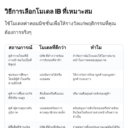
วิธีการเลือกโมเดล IB
ที่เหมาะสม
ใช้โมเดลค่าคอมมิชชั่นเพื่อให้รางวัลแก่พฤติกรรมที่คุณ
ต้องการจริงๆ
สถานการณ์
โมเดลที่ดีกว่า
ทำไม
คู่ค้ารายใหม่ที่มี
CPA ที่ต่ำกว่าพร้อม
จำกัดการฉ้อโกงและให้โอกาสนาย
การเข้าชมไม่เป็นที่
การรับรองที่ล่าช้า
หน้าในการทดสอบคุณภาพ
พิสูจน์
ชุมชนการศึกษา
แบ่งปันรายได้หรือ
ให้รางวัลการรักษาลูกค้าและมูลค่า
โดยมีผู้ค้าในเครือ
แบบผสม
ลูกค้าระยะยาว
ข่ายที่ภักดี
คู่ค้าการซื้อขาย FX
คืนล็อตหรือคืนแบบ
ปริมาณคือคุณค่าหลักของคู่ค้า
ที่มีปริมาณสูง
ผสม
คู่ค้าผู้ควบคุมระดับ
แบบผสมพร้อมการ
สนับสนุนการเติบโตของเครือข่ายท้อง
ภูมิภาค
ควบคุม IB ขนาดเล็ก
ถิ่นโดยไม่ต้องจ่ายล่วงหน้าเกินความ
จำเป็น
ผู้ซื้อสื่อที่ชำระเงิน
CPA ที่มีกฎที่เข้มงวด
ง่ายต่อการตั้งงบประมาณ แต่ต้องได้รับ