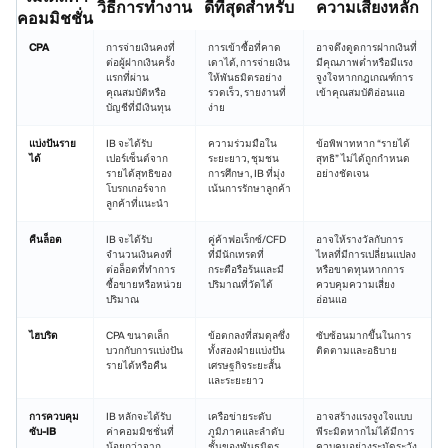
วิธีการทำงาน
ดีที่สุดสำหรับ
ความเสี่ยงหลัก
คอมมิชชั่น
CPA
การจ่ายเงินคงที่
การเข้าซื้อที่คาด
อาจดึงดูดการฝากเงินที่
ต่อผู้ฝากเงินครั้ง
เดาได้, การจ่ายเงิน
มีคุณภาพต่ำหรือมีแรง
แรกที่ผ่าน
ให้พันธมิตรอย่าง
จูงใจหากกฎเกณฑ์การ
คุณสมบัติหรือ
รวดเร็ว, รายงานที่
เข้าคุณสมบัติอ่อนแอ
บัญชีที่มีเงินทุน
ง่าย
แบ่งปันราย
IB จะได้รับ
ความร่วมมือใน
ข้อพิพาทหาก “รายได้
ได้
เปอร์เซ็นต์จาก
ระยะยาว, ชุมชน
สุทธิ” ไม่ได้ถูกกำหนด
รายได้สุทธิของ
การศึกษา, IB ที่มุ่ง
อย่างชัดเจน
โบรกเกอร์จาก
เน้นการรักษาลูกค้า
ลูกค้าที่แนะนำ
คืนล็อต
IB จะได้รับ
คู่ค้าฟอเร็กซ์/CFD
อาจให้รางวัลกับการ
จำนวนเงินคงที่
ที่มีนักเทรดที่
ไหลที่มีการเปลี่ยนแปลง
ต่อล็อตที่ทำการ
กระตือรือร้นและมี
หรือขาดทุนหากการ
ซื้อขายหรือหน่วย
ปริมาณที่วัดได้
ควบคุมความเสี่ยง
ปริมาณ
อ่อนแอ
ไฮบริด
CPA ขนาดเล็ก
ข้อตกลงที่สมดุลซึ่ง
ซับซ้อนมากขึ้นในการ
บวกกับการแบ่งปัน
ทั้งสองฝ่ายแบ่งปัน
ติดตามและอธิบาย
รายได้หรือคืน
เศรษฐกิจระยะสั้น
และระยะยาว
การควบคุม
IB หลักจะได้รับ
เครือข่ายระดับ
อาจสร้างแรงจูงใจแบบ
ซับ-IB
ค่าคอมมิชชั่นที่
ภูมิภาคและลำดับ
พีระมิดหากไม่ได้มีการ
น้อยกว่าจาก
ชั้นของพันธมิตร
ควบคุมอย่างระมัดระวัง