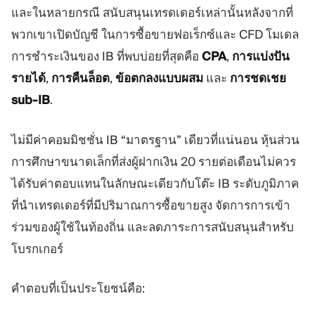
และในหลายกรณี สนับสนุนเทรดเดอร์เหล่านั้นหลังจากที่
แพลตฟอร์มเทรด
แบ็กออฟฟิศ
พวกเขาเปิดบัญชี ในการซื้อขายฟอเร็กซ์และ CFD โมเดล
การชำระเงินของ IB ที่พบบ่อยที่สุดคือ
CPA
,
การแบ่งปัน
ทรัพยากร
เพิ่มเติม
รายได้
,
การคืนล็อต
,
ข้อตกลงแบบผสม
และ
การชดเชย
คู่มือการตลาด
เกี่ยวกับเรา
sub-IB
.
บล็อก
ทีม
คำศัพท์
เหตุการณ์
วิดีโอสอนเทรด
ตัวเลข
ไม่มีค่าคอมมิชชั่น IB “มาตรฐาน” เดียวที่แน่นอน หุ้นส่วน
เครื่องคำนวณกำไร
ข่าวบริษัท
การศึกษาขนาดเล็กที่ส่งผู้ฝากเงิน 20 รายต่อเดือนไม่ควร
แผนธุรกิจ
การทำงาน
ได้รับค่าตอบแทนในลักษณะเดียวกับโต๊ะ IB ระดับภูมิภาค
ความยั่งยืน
ที่นำเทรดเดอร์ที่มีปริมาณการซื้อขายสูง จัดการการเข้า
ร่วมของผู้ใช้ในท้องถิ่น และลดภาระการสนับสนุนสำหรับ
ติดตามเรา
โบรกเกอร์
คำตอบที่เป็นประโยชน์คือ: