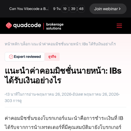
:
:
Join webinar
Can You Vibecode a Brokerage Platform?
9
วัน
19
39
47
LANGUAGE
หน้าหลัก
/
บล็อก
/
แนะนำค่าคอมมิชชั่นนายหน้า: IBs ได้รับเงินอย่างไร
ภาษาไทย
Expert reviewed
ธุรกิจ
แนะนำค่าคอมมิชชั่นนายหน้า: IBs
ได้รับเงินอย่างไร
โซลูชันครบวงจร
ตัวเลือกไบนารี
ฟอเร็กซ์ / CFD
ตลาดหลักทรัพย์และการ
13
นาทีในการอ่าน
พฤษภาคม 26, 2026
อัปเดต
พฤษภาคม 26, 2026
ชำระบัญชี
303
การดู
Prop firm
ค่าคอมมิชชั่นของโบรกเกอร์แนะนำคือการชำระเงินที่ IB
ได้รับจากการนำเทรดเดอร์ที่มีคุณสมบัติมายังโบรกเกอร์
โมดูล