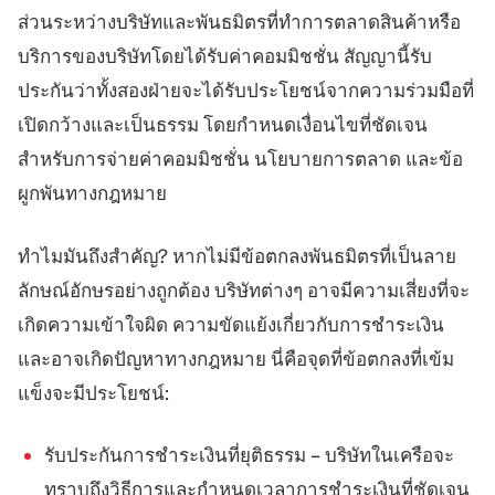
ส่วนระหว่างบริษัทและพันธมิตรที่ทำการตลาดสินค้าหรือ
แพลตฟอร์มเทรด
แบ็กออฟฟิศ
บริการของบริษัทโดยได้รับค่าคอมมิชชั่น สัญญานี้รับ
ประกันว่าทั้งสองฝ่ายจะได้รับประโยชน์จากความร่วมมือที่
ทรัพยากร
เพิ่มเติม
เปิดกว้างและเป็นธรรม โดยกำหนดเงื่อนไขที่ชัดเจน
คู่มือการตลาด
เกี่ยวกับเรา
สำหรับการจ่ายค่าคอมมิชชั่น นโยบายการตลาด และข้อ
บล็อก
ทีม
คำศัพท์
เหตุการณ์
ผูกพันทางกฎหมาย
วิดีโอสอนเทรด
ตัวเลข
เครื่องคำนวณกำไร
ข่าวบริษัท
ทำไมมันถึงสำคัญ? หากไม่มีข้อตกลงพันธมิตรที่เป็นลาย
แผนธุรกิจ
การทำงาน
ลักษณ์อักษรอย่างถูกต้อง บริษัทต่างๆ อาจมีความเสี่ยงที่จะ
ความยั่งยืน
เกิดความเข้าใจผิด ความขัดแย้งเกี่ยวกับการชำระเงิน
และอาจเกิดปัญหาทางกฎหมาย นี่คือจุดที่ข้อตกลงที่เข้ม
ติดตามเรา
แข็งจะมีประโยชน์:
รับประกันการชำระเงินที่ยุติธรรม – บริษัทในเครือจะ
ทราบถึงวิธีการและกำหนดเวลาการชำระเงินที่ชัดเจน