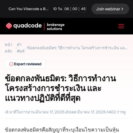
:
:
Join webinar
Can You Vibecode a Brokerage Platform?
10
วัน
06
00
44
LANGUAGE
หน้า
คำ
/
/
ข้อตกลงพันธมิตร: วิธีการทำงาน โครงสร้างการชำระเงิน และแนวทางปฏิบัติที่ดีที่สุด
หลัก
ศัพท์
ภาษาไทย
Expert reviewed
ข้อตกลงพันธมิตร: วิธีการทำงาน
โซลูชันครบวงจร
ตัวเลือกไบนารี
โครงสร้างการชำระเงิน และ
ฟอเร็กซ์ / CFD
ตลาดหลักทรัพย์และการ
แนวทางปฏิบัติที่ดีที่สุด
ชำระบัญชี
Prop firm
8
นาทีในการอ่าน
มีนาคม 17, 2025
อัปเดต
มีนาคม 17, 2025
1402
การดู
ข้อตกลงพันธมิตรคือสัญญาที่ระบุเงื่อนไขความเป็นหุ้น
โมดูล