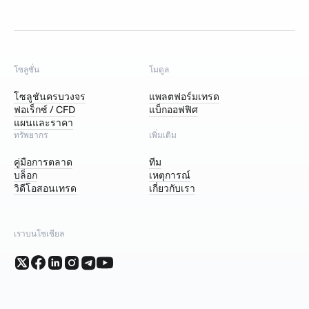
โซลูชั่น
โมดูล
โซลูชันครบวงจร
แพลตฟอร์มเทรด
ฟอเร็กซ์ / CFD
แบ็กออฟฟิศ
แผนและราคา
ทรัพยากร
เพิ่มเติม
คู่มือการตลาด
ทีม
บล็อก
เหตุการณ์
วิดีโอสอนเทรด
เกี่ยวกับเรา
เราบนโซเชียล