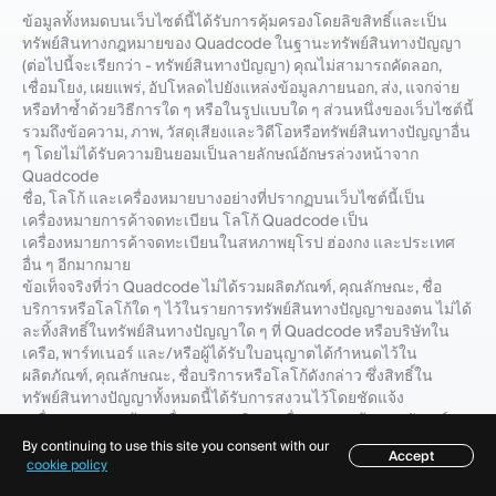
ข้อมูลทั้งหมดบนเว็บไซต์นี้ได้รับการคุ้มครองโดยลิขสิทธิ์และเป็น
ทรัพย์สินทางกฎหมายของ Quadcode ในฐานะทรัพย์สินทางปัญญา
(ต่อไปนี้จะเรียกว่า - ทรัพย์สินทางปัญญา) คุณไม่สามารถคัดลอก,
เชื่อมโยง, เผยแพร่, อัปโหลดไปยังแหล่งข้อมูลภายนอก, ส่ง, แจกจ่าย
หรือทำซ้ำด้วยวิธีการใด ๆ หรือในรูปแบบใด ๆ ส่วนหนึ่งของเว็บไซต์นี้
รวมถึงข้อความ, ภาพ, วัสดุเสียงและวิดีโอหรือทรัพย์สินทางปัญญาอื่น
ๆ โดยไม่ได้รับความยินยอมเป็นลายลักษณ์อักษรล่วงหน้าจาก
Quadcode
ชื่อ, โลโก้ และเครื่องหมายบางอย่างที่ปรากฏบนเว็บไซต์นี้เป็น
เครื่องหมายการค้าจดทะเบียน โลโก้ Quadcode เป็น
เครื่องหมายการค้าจดทะเบียนในสหภาพยุโรป ฮ่องกง และประเทศ
อื่น ๆ อีกมากมาย
ข้อเท็จจริงที่ว่า Quadcode ไม่ได้รวมผลิตภัณฑ์, คุณลักษณะ, ชื่อ
บริการหรือโลโก้ใด ๆ ไว้ในรายการทรัพย์สินทางปัญญาของตน ไม่ได้
ละทิ้งสิทธิ์ในทรัพย์สินทางปัญญาใด ๆ ที่ Quadcode หรือบริษัทใน
เครือ, พาร์ทเนอร์ และ/หรือผู้ได้รับใบอนุญาตได้กำหนดไว้ใน
ผลิตภัณฑ์, คุณลักษณะ, ชื่อบริการหรือโลโก้ดังกล่าว ซึ่งสิทธิ์ใน
ทรัพย์สินทางปัญญาทั้งหมดนี้ได้รับการสงวนไว้โดยชัดแจ้ง
เครื่องหมายการค้า, เครื่องหมายบริการ, ชื่อทางการค้า, เอกลักษณ์
องค์กรของ Quadcode เป็นสินทรัพย์องค์กรที่สำคัญของบริษัท และ
By continuing to use this site you consent with our
Accept
Quadcode กำหนดให้ต้องใช้งานอย่างเหมาะสม เพื่อรักษาชื่อเสียง
สารบัญ
cookie policy
และปกป้องเครื่องหมายการค้าและทรัพย์สินทางปัญญาอื่น ๆ ของตน