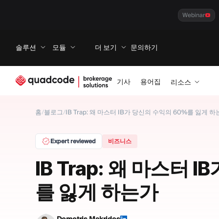
Webinar
솔루션
모듈
더 보기
문의하기
기사
용어집
리소스
홈
/
블로그
/
IB Trap: 왜 마스터 IB가 당신의 수익의 60%를 잃게 
Expert reviewed
비즈니스
IB Trap: 왜 마스터 
를 잃게 하는가