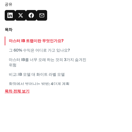
공유
목차
마스터 IB 트랩이란
무엇인가요?
그 60% 수익은 어디로 가고
있나요?
마스터 IB를 너무 오래 하는 것의 3가지 숨겨진
위험
비교: IB 모델 대 화이트 라벨
모델
함정에서 벗어나는 방법: 4단계
계획
목차 전체 보기
결론: 임대 중지, 소유
시작