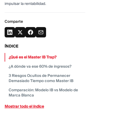
impulsar la rentabilidad.
Comparte
ÍNDICE
¿Qué es el Master IB
Trap?
¿A dónde va ese 60% de
ingresos?
3 Riesgos Ocultos de Permanecer
Demasiado Tiempo como Master
IB
Comparación: Modelo IB vs Modelo de
Marca
Blanca
Cómo Escapar de la Trampa: Un Plan de 4
Mostrar todo el índice
Pasos
Conclusión: Deja de Alquilar, Comienza a
Poseer