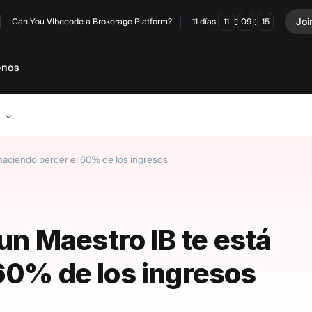
:
:
Joi
Can You Vibecode a Brokerage Platform?
11
días
11
09
14
enos
á haciendo perder el 60% de los ingresos
 un Maestro IB te está
60% de los ingresos