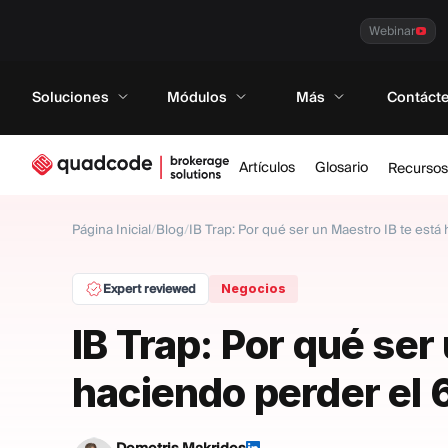
Webinar
Soluciones
Módulos
Más
Contáct
Artículos
Glosario
Recursos
Página Inicial
/
Blog
/
IB Trap: Por qué ser un Maestro IB te est
Expert reviewed
Negocios
IB Trap: Por qué ser
haciendo perder el 