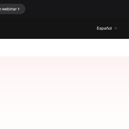
n webinar
Español