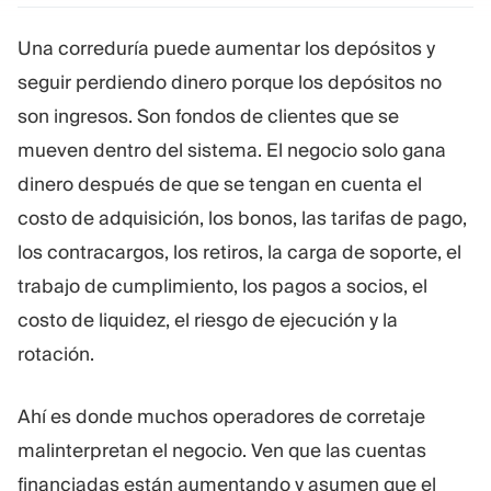
Plataforma De Trading
Oficina De Soporte
Una correduría puede aumentar los depósitos y
seguir perdiendo dinero porque los depósitos no
RECURSOS
MÁS
son ingresos. Son fondos de clientes que se
Guía de marketing
Sobre Nosotros
mueven dentro del sistema. El negocio solo gana
Blog
Equipo
dinero después de que se tengan en cuenta el
Glosario
Eventos
Tutoriales en vídeo
Números
costo de adquisición, los bonos, las tarifas de pago,
Calculadora
Noticias de la empresa
los contracargos, los retiros, la carga de soporte, el
Plan de negocio
Carreras
trabajo de cumplimiento, los pagos a socios, el
Sostenibilidad
costo de liquidez, el riesgo de ejecución y la
rotación.
SÍGUENOS
Ahí es donde muchos operadores de corretaje
malinterpretan el negocio. Ven que las cuentas
financiadas están aumentando y asumen que el