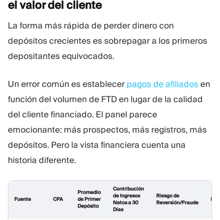
el valor del
cliente
La forma más rápida de perder dinero con
depósitos crecientes es sobrepagar a los primeros
depositantes equivocados.
Un error común es establecer
pagos de afiliados
en
función del volumen de FTD en lugar de la calidad
del cliente financiado. El panel parece
emocionante: más prospectos, más registros, más
depósitos. Pero la vista financiera cuenta una
historia diferente.
Contribución
Promedio
de Ingresos
Riesgo de
Fuente
CPA
de Primer
Res
Netos a 30
Reversión/Fraude
Depósito
Días