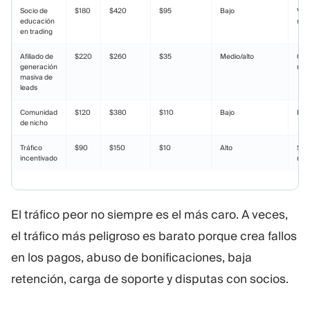
Socio de
$180
$420
$95
Bajo
Viab
educación
reti
en trading
Afiliado de
$220
$260
$35
Medio/alto
Gen
generación
neg
masiva de
leads
Comunidad
$120
$380
$110
Bajo
Fue
de nicho
Tráfico
$90
$150
$10
Alto
Se v
incentivado
rin
El tráfico peor no siempre es el más caro. A veces,
el tráfico más peligroso es barato porque crea fallos
en los pagos, abuso de bonificaciones, baja
retención, carga de soporte y disputas con socios.