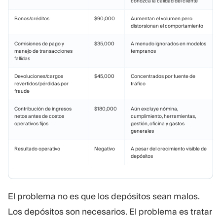
conozca la calidad del cliente
Bonos/créditos
$90,000
Aumentan el volumen pero
distorsionan el comportamiento
Comisiones de pago y
$35,000
A menudo ignorados en modelos
manejo de transacciones
tempranos
fallidas
Devoluciones/cargos
$45,000
Concentrados por fuente de
revertidos/pérdidas por
tráfico
fraude
Contribución de ingresos
$180,000
Aún excluye nómina,
netos antes de costos
cumplimiento, herramientas,
operativos fijos
gestión, oficina y gastos
generales
Resultado operativo
Negativo
A pesar del crecimiento visible de
depósitos
El problema no es que los depósitos sean malos.
Los depósitos son necesarios. El problema es tratar