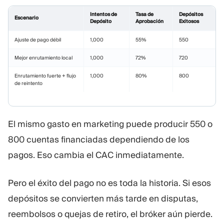
Intentos de
Tasa de
Depósitos
Escenario
Depósito
Aprobación
Exitosos
Ajuste de pago débil
1,000
55%
550
Mejor enrutamiento local
1,000
72%
720
Enrutamiento fuerte + flujo
1,000
80%
800
de reintento
El mismo gasto en marketing puede producir 550 o
800 cuentas financiadas dependiendo de los
pagos. Eso cambia el CAC inmediatamente.
Pero el éxito del pago no es toda la historia. Si esos
depósitos se convierten más tarde en disputas,
reembolsos o quejas de retiro, el bróker aún pierde.