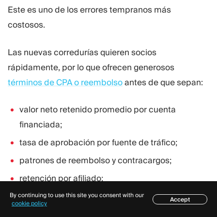
Este es uno de los errores tempranos más
costosos.
Las nuevas corredurías quieren socios
rápidamente, por lo que ofrecen generosos
términos de CPA o reembolso
antes de que sepan:
valor neto retenido promedio por cuenta
financiada;
tasa de aprobación por fuente de tráfico;
patrones de reembolso y contracargos;
retención por afiliado;
tickets de soporte por cohorte;
By continuing to use this site you consent with our
Accept
Índice
cookie policy
abuso de bonificaciones por fuente;