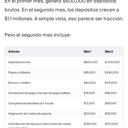
En el primer mes, genera $600,000 en depósitos
brutos. En el segundo mes, los depósitos crecen a
$1.1 millones. A simple vista, eso parece ser tracción.
Pero el segundo mes incluye:
Artículo
Mes 1
Mes 2
Depósitos brutos
$600,000
$1,100,000
Pagos a afiliados
$95,000
$240,000
Bonos y créditos
$40,000
$115,000
Comisiones de pago y manejo de pagos fallidos
$18,000
$46,000
Chargebacks/pérdidas por fraude
$12,000
$58,000
Asignación de costos de soporte
$22,000
$55,000
Contribución de ingresos netos antes de costos
$155,000
$210,000