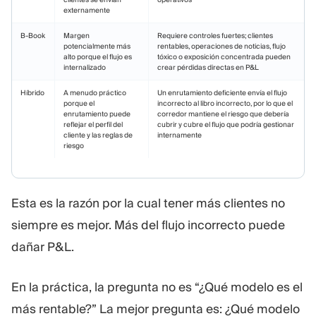
externamente
B-Book
Margen
Requiere controles fuertes; clientes
potencialmente más
rentables, operaciones de noticias, flujo
alto porque el flujo es
tóxico o exposición concentrada pueden
internalizado
crear pérdidas directas en P&L
Híbrido
A menudo práctico
Un enrutamiento deficiente envía el flujo
porque el
incorrecto al libro incorrecto, por lo que el
enrutamiento puede
corredor mantiene el riesgo que debería
reflejar el perfil del
cubrir y cubre el flujo que podría gestionar
cliente y las reglas de
internamente
riesgo
Esta es la razón por la cual tener más clientes no
siempre es mejor. Más del flujo incorrecto puede
dañar P&L.
En la práctica, la pregunta no es “¿Qué modelo es el
más rentable?” La mejor pregunta es: ¿Qué modelo