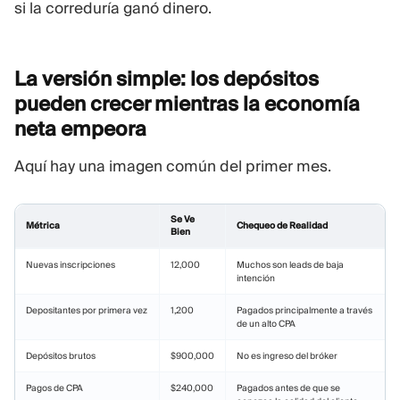
si la correduría ganó dinero.
La versión simple: los depósitos
pueden crecer mientras la economía
neta
empeora
Aquí hay una imagen común del primer mes.
Se Ve
Métrica
Chequeo de Realidad
Bien
Nuevas inscripciones
12,000
Muchos son leads de baja
intención
Depositantes por primera vez
1,200
Pagados principalmente a través
de un alto CPA
Depósitos brutos
$900,000
No es ingreso del bróker
Pagos de CPA
$240,000
Pagados antes de que se