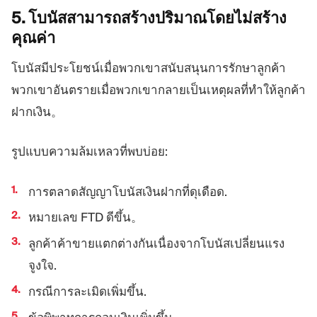
5.
โบนัสสามารถสร้างปริมาณโดยไม่สร้าง
คุณค่า
โบนัสมีประโยชน์เมื่อพวกเขาสนับสนุนการรักษาลูกค้า
พวกเขาอันตรายเมื่อพวกเขากลายเป็นเหตุผลที่ทำให้ลูกค้า
ฝากเงิน。
รูปแบบความล้มเหลวที่พบบ่อย:
การตลาดสัญญาโบนัสเงินฝากที่ดุเดือด.
หมายเลข FTD ดีขึ้น。
ลูกค้าค้าขายแตกต่างกันเนื่องจากโบนัสเปลี่ยนแรง
จูงใจ.
กรณีการละเมิดเพิ่มขึ้น.