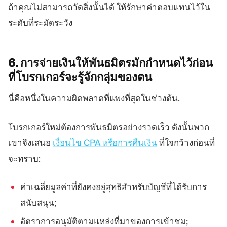
ถ้าคุณไม่สามารถวัดสิ่งนั้นได้ ให้รักษาค่าตอบแทนไว้ใน
ระดับที่ระมัดระวัง
6.
การจ่ายเงินให้พันธมิตรมักกำหนดไว้ก่อน
ที่โบรกเกอร์จะรู้จักกลุ่มของตน
นี่คือหนึ่งในความผิดพลาดที่แพงที่สุดในช่วงต้น.
โบรกเกอร์ใหม่ต้องการพันธมิตรอย่างรวดเร็ว ดังนั้นพวก
เขาจึงเสนอ
เงื่อนไข CPA หรือการคืนเงิน
ที่ใจกว้างก่อนที่
จะทราบ:
ค่าเฉลี่ยมูลค่าที่ยังคงอยู่สุทธิสำหรับบัญชีที่ได้รับการ
สนับสนุน;
อัตราการอนุมัติตามแหล่งที่มาของการเข้าชม;