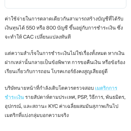
ค่าใช้จ่ายในการตลาดเดียวกันสามารถสร้างบัญชีที่ได้รับ
เงินทุนได้ 550 หรือ 800 บัญชี ขึ้นอยู่กับการชำระเงิน ซึ่ง
จะทำให้ CAC เปลี่ยนแปลงทันที
แต่ความสำเร็จในการชำระเงินไม่ใช่เรื่องทั้งหมด หากเงิน
ฝากเหล่านั้นกลายเป็นข้อพิพาท การขอคืนเงิน หรือข้อร้อง
เรียนเกี่ยวกับการถอน โบรคเกอร์ยังคงสูญเสียอยู่ดี
บริษัทนายหน้าที่กำลังเติบโตควรตรวจสอบ
เมตริกการ
ชำระเงิน
รายสัปดาห์ตามประเทศ, PSP, วิธีการ, พันธมิตร,
อุปกรณ์, และสถานะ KYC ค่าเฉลี่ยผสมมันสุภาพเกินไป
เมตริกที่แบ่งกลุ่มบอกความจริง