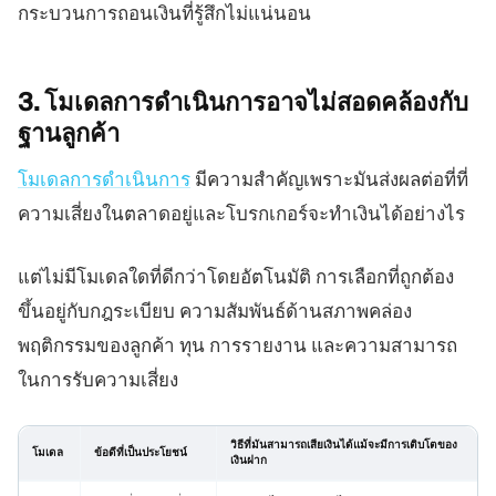
กระบวนการถอนเงินที่รู้สึกไม่แน่นอน
3.
โมเดลการดำเนินการอาจไม่สอดคล้องกับ
ฐานลูกค้า
โมเดลการดำเนินการ
มีความสำคัญเพราะมันส่งผลต่อที่ที่
ความเสี่ยงในตลาดอยู่และโบรกเกอร์จะทำเงินได้อย่างไร
แต่ไม่มีโมเดลใดที่ดีกว่าโดยอัตโนมัติ การเลือกที่ถูกต้อง
ขึ้นอยู่กับกฎระเบียบ ความสัมพันธ์ด้านสภาพคล่อง
พฤติกรรมของลูกค้า ทุน การรายงาน และความสามารถ
ในการรับความเสี่ยง
วิธีที่มันสามารถเสียเงินได้แม้จะมีการเติบโตของ
โมเดล
ข้อดีที่เป็นประโยชน์
เงินฝาก