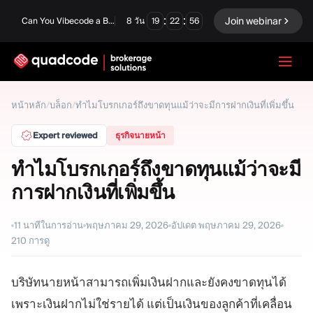
:
:
Join webinar
Can You Vibecode a Brokerage Platform?
8
วัน
19
22
55
LANGUAGE
หน้าหลัก
/
บล็อก
/
ทำไมโบรกเกอร์ถึงขาดทุนแม้ว่าจะมีการฝากเงินที่เพิ่มขึ้น
ภาษาไทย
Expert reviewed
ธุรกิจนายหน้า
ทำไมโบรกเกอร์ถึงขาดทุนแม้ว่าจะมี
การฝากเงินที่เพิ่มขึ้น
โซลูชันครบวงจร
ตัวเลือกไบนารี
ฟอเร็กซ์ / CFD
ตลาดหลักทรัพย์และการ
11
นาทีในการอ่าน
พฤษภาคม 29, 2026
อัปเดต
พฤษภาคม 29, 2026
ชำระบัญชี
210
การดู
Prop firm
บริษัทนายหน้าสามารถเพิ่มเงินฝากและยังคงขาดทุนได้
เพราะเงินฝากไม่ใช่รายได้ แต่เป็นเงินของลูกค้าที่เคลื่อน
โมดูล