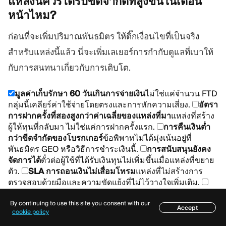
แหล่งนี้ควรได้รับขีดจำกัดที่สูงขึ้นในเดือน
หน้าไหม?
ก่อนที่จะเพิ่มปริมาณพันธมิตร ให้ติ๊กเงื่อนไขที่เป็นจริง
สำหรับแหล่งนี้แล้ว นี่จะเพิ่มเลเยอร์การกำกับดูแลที่เบาให้
กับการสนทนาเกี่ยวกับการเติบโต.
มูลค่าเก็บรักษา 60 วันเกินการจ่ายเงิน
ไม่ใช่แค่จำนวน FTD
กลุ่มนี้เคลียร์ค่าใช้จ่ายโดยตรงและการหักความเสี่ยง.
อัตรา
การฝากครั้งที่สองสูงกว่าค่าเฉลี่ยของแหล่งที่มา
แหล่งที่สร้าง
ผู้ให้ทุนที่กลับมา ไม่ใช่แค่การฝากครั้งแรก.
การคืนเงินต่ำ
กว่าขีดจำกัดของโบรกเกอร์
ข้อพิพาทไม่ได้มุ่งเน้นอยู่ที่
พันธมิตร GEO หรือวิธีการชำระเงินนี้.
การสนับสนุนยังคง
จัดการได้
ตั๋วต่อผู้ใช้ที่ได้รับเงินทุนไม่เพิ่มขึ้นเมื่อแหล่งที่ขยาย
ตัว.
SLA การถอนเงินไม่เสื่อมโทรม
แหล่งที่ไม่สร้างการ
ตรวจสอบด้วยมือและความขัดแย้งที่ไม่ไว้วางใจเพิ่มเติม.
อัตราการอนุมัติการชำระเงินมีเสถียรภาพตามทางเดิน
By continuing to use this site you consent with our
ปริมาณไม่ได้ถูกผลักเข้าไปใน PSP หรือวิธีการที่ไม่สามารถ
Accept
สารบัญ
cookie policy
จัดการได้อย่างสะอาด.