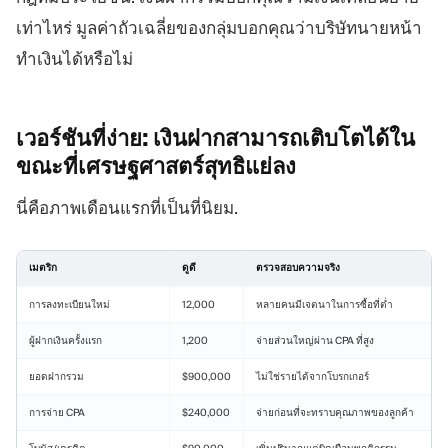
เท่าไหร่ มูลค่าถัวเฉลี่ยของกลุ่มบอกคุณว่าบริษัทนายหน้า
ทำเงินได้หรือไม่
เวอร์ชันที่ง่าย:
เงินฝากสามารถเติบโตได้ใน
ขณะที่เศรษฐศาสตร์สุทธิแย่ลง
นี่คือภาพเดือนแรกที่เป็นที่นิยม.
เมตริก
ดูดี
ตรวจสอบความจริง
การลงทะเบียนใหม่
12,000
หลายคนมีเจตนาในการซื้อที่ต่ำ
ผู้ฝากเงินครั้งแรก
1,200
จ่ายส่วนใหญ่ผ่าน CPA ที่สูง
ยอดฝากรวม
$900,000
ไม่ใช่รายได้จากโบรกเกอร์
การจ่าย CPA
$240,000
จ่ายก่อนที่จะทราบคุณภาพของลูกค้า