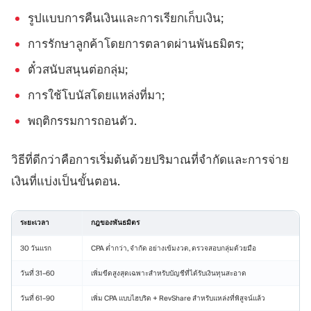
รูปแบบการคืนเงินและการเรียกเก็บเงิน;
การรักษาลูกค้าโดยการตลาดผ่านพันธมิตร;
ตั๋วสนับสนุนต่อกลุ่ม;
การใช้โบนัสโดยแหล่งที่มา;
พฤติกรรมการถอนตัว.
วิธีที่ดีกว่าคือการเริ่มต้นด้วยปริมาณที่จำกัดและการจ่าย
เงินที่แบ่งเป็นขั้นตอน.
ระยะเวลา
กฎของพันธมิตร
30 วันแรก
CPA ต่ำกว่า, จำกัด อย่างเข้มงวด, ตรวจสอบกลุ่มด้วยมือ
วันที่ 31–60
เพิ่มขีดสูงสุดเฉพาะสำหรับบัญชีที่ได้รับเงินทุนสะอาด
วันที่ 61–90
เพิ่ม CPA แบบไฮบริด + RevShare สำหรับแหล่งที่พิสูจน์แล้ว