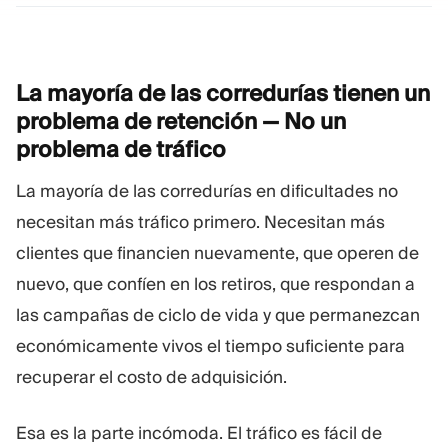
Plataforma De Trading
Oficina De Soporte
La mayoría de las corredurías tienen un
RECURSOS
MÁS
problema de retención — No un
Guía de marketing
Sobre Nosotros
problema de
tráfico
Blog
Equipo
Glosario
Eventos
La mayoría de las corredurías en dificultades no
Tutoriales en vídeo
Números
necesitan más tráfico primero. Necesitan más
Calculadora
Noticias de la empresa
Plan de negocio
Carreras
clientes que financien nuevamente, que operen de
Sostenibilidad
nuevo, que confíen en los retiros, que respondan a
las campañas de ciclo de vida y que permanezcan
SÍGUENOS
económicamente vivos el tiempo suficiente para
recuperar el costo de adquisición.
Esa es la parte incómoda. El tráfico es fácil de