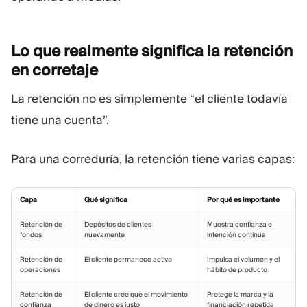
Lo que realmente significa la retención
en
corretaje
La retención no es simplemente “el cliente todavía
tiene una cuenta”.
Para una correduría, la retención tiene varias capas:
Capa
Qué significa
Por qué es importante
Retención de
Depósitos de clientes
Muestra confianza e
fondos
nuevamente
intención continua
Retención de
El cliente permanece activo
Impulsa el volumen y el
operaciones
hábito de producto
Retención de
El cliente cree que el movimiento
Protege la marca y la
confianza
de dinero es justo
financiación repetida