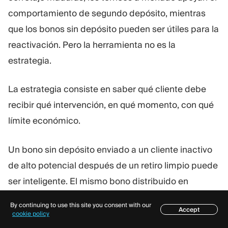
comportamiento de segundo depósito, mientras
que los bonos sin depósito pueden ser útiles para la
reactivación. Pero la herramienta no es la
estrategia.
La estrategia consiste en saber qué cliente debe
recibir qué intervención, en qué momento, con qué
límite económico.
Un bono sin depósito enviado a un cliente inactivo
de alto potencial después de un retiro limpio puede
ser inteligente. El mismo bono distribuido en
fuentes de baja calidad puede convertirse en un
By continuing to use this site you consent with our
Accept
centro de costos.
Índice
cookie policy