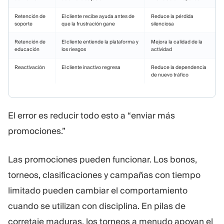
Retención de
El cliente recibe ayuda antes de
Reduce la pérdida
soporte
que la frustración gane
silenciosa
Retención de
El cliente entiende la plataforma y
Mejora la calidad de la
educación
los riesgos
actividad
Reactivación
El cliente inactivo regresa
Reduce la dependencia
de nuevo tráfico
El error es reducir todo esto a “enviar más
promociones.”
Las promociones pueden funcionar. Los bonos,
torneos, clasificaciones y campañas con tiempo
limitado pueden cambiar el comportamiento
cuando se utilizan con disciplina. En pilas de
corretaje maduras, los torneos a menudo apoyan el