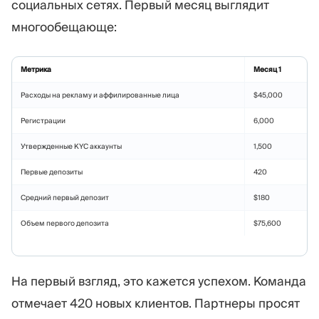
социальных сетях. Первый месяц выглядит
многообещающе:
Метрика
Месяц 1
Расходы на рекламу и аффилированные лица
$45,000
Регистрации
6,000
Утвержденные KYC аккаунты
1,500
Первые депозиты
420
Средний первый депозит
$180
Объем первого депозита
$75,600
На первый взгляд, это кажется успехом. Команда
отмечает 420 новых клиентов. Партнеры просят