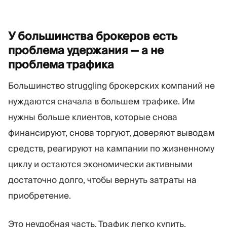
Торговая платформа
Back-office
У большинства брокеров есть
РЕСУРСЫ
ЕЩЁ
проблема удержания — а не
Руководство по
О нас
проблема
трафика
маркетингу
Команда
Блог
События
Большинство struggling брокерских компаний не
Словарь терминов
Цифры
нуждаются сначала в большем трафике. Им
Видеоуроки
Новости компании
нужны больше клиентов, которые снова
Калькулятор прибыли
Карьера
Бизнес План
Устойчивость
финансируют, снова торгуют, доверяют выводам
средств, реагируют на кампании по жизненному
циклу и остаются экономически активными
ПОДПИШИТЕСЬ НА НАС
достаточно долго, чтобы вернуть затраты на
приобретение.
Это неудобная часть. Трафик легко купить.