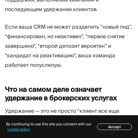
последующем удержании клиентов.
Если ваша CRM не может разделить “новый лид”,
“финансирован, но неактивен”, “первое снятие
завершено”, “второй депозит вероятен” и
“кандидат на реактивацию”, ваша команда
работает полуслепую.
Что на самом деле означает
удержание в брокерских
услугах
Удержание — это не просто “клиент все еще
имеет аккаунт”.
By continuing to use this site you consent with our
Accept
Содержание
cookie policy
Для брокерской компании удержание имеет