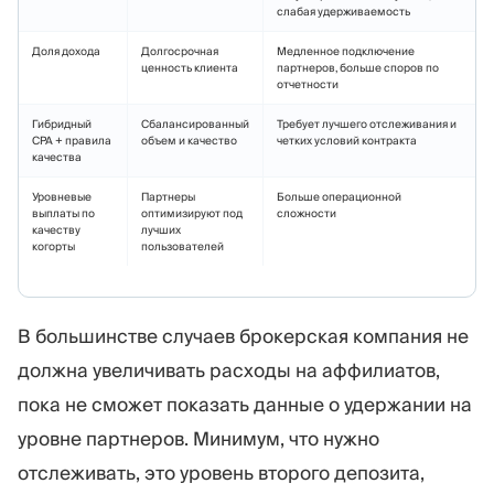
слабая удерживаемость
Доля дохода
Долгосрочная
Медленное подключение
ценность клиента
партнеров, больше споров по
отчетности
Гибридный
Сбалансированный
Требует лучшего отслеживания и
CPA + правила
объем и качество
четких условий контракта
качества
Уровневые
Партнеры
Больше операционной
выплаты по
оптимизируют под
сложности
качеству
лучших
когорты
пользователей
В большинстве случаев брокерская компания не
должна увеличивать расходы на аффилиатов,
пока не сможет показать данные о удержании на
уровне партнеров. Минимум, что нужно
отслеживать, это уровень второго депозита,