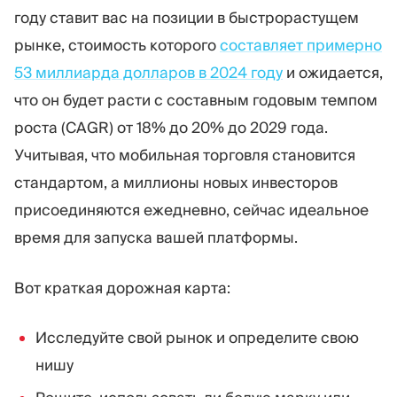
Торговая платформа
Back-office
году ставит вас на позиции в быстрорастущем
рынке, стоимость которого
составляет примерно
53 миллиарда долларов в 2024 году
и ожидается,
РЕСУРСЫ
ЕЩЁ
что он будет расти с составным годовым темпом
Руководство по
О нас
маркетингу
Команда
роста (CAGR) от 18% до 20% до 2029 года.
Блог
События
Учитывая, что мобильная торговля становится
Словарь терминов
Цифры
стандартом, а миллионы новых инвесторов
Видеоуроки
Новости компании
Калькулятор прибыли
Карьера
присоединяются ежедневно, сейчас идеальное
Бизнес План
Устойчивость
время для запуска вашей платформы.
Вот краткая дорожная карта:
ПОДПИШИТЕСЬ НА НАС
Исследуйте свой рынок и определите свою
нишу