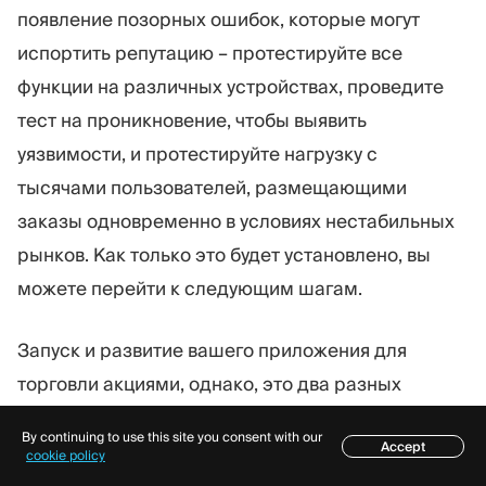
появление позорных ошибок, которые могут
испортить репутацию – протестируйте все
функции на различных устройствах, проведите
тест на проникновение, чтобы выявить
уязвимости, и протестируйте нагрузку с
тысячами пользователей, размещающими
заказы одновременно в условиях нестабильных
рынков. Как только это будет установлено, вы
можете перейти к следующим шагам.
Запуск и развитие вашего приложения для
торговли акциями, однако, это два разных
начинания, которые требуют интенсивных
By continuing to use this site you consent with our
Accept
маркетинговых усилий для успешной работы
Содержание
cookie policy
бизнеса. Ниже мы выделили различные