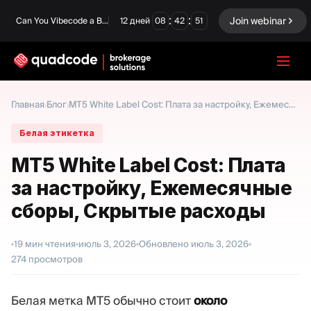
:
:
Join webinar
Can You Vibecode a Brokerage Platform?
12
дней
08
42
50
LANGUAGE
Главная
Блог
/
/
MT5 White Label Cost: Плата за настройку, Ежемесячные сборы, Скрытые расходы
Русский
Белая этикетка
MT5 White Label Cost: Плата
за настройку, Ежемесячные
Готовое решение
Бинарные опционы
сборы, Скрытые расходы
Forex / CFD
Биржа и Клиринг
19
мин чтения
июль 3, 2026
Обновлено
июль 3, 2026
Prop Firm
274
просмотров
МОДУЛИ
Белая метка MT5 обычно стоит
около