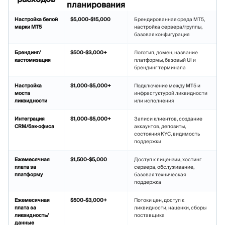
планирования
Настройка белой
$5,000-$15,000
Брендированная среда MT5,
марки MT5
настройка сервера/группы,
базовая конфигурация
Брендинг/
$500-$3,000+
Логотип, домен, название
кастомизация
платформы, базовый UI и
брендинг терминала
Настройка
$1,000-$5,000+
Подключение между MT5 и
моста
инфрастуктурой ликвидности
ликвидности
или исполнения
Интеграция
$1,000-$5,000+
Записи клиентов, создание
CRM/бэк-офиса
аккаунтов, депозиты,
состояния KYC, видимость
поддержки
Ежемесячная
$1,500-$5,000
Доступ к лицензии, хостинг
плата за
сервера, обслуживание,
платформу
базовая техническая
поддержка
Ежемесячная
$500-$3,000+
Потоки цен, доступ к
плата за
ликвидности, наценки, сборы
ликвидность/
поставщика
данные