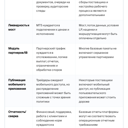
документов, очереди на
сборы поставщика и
проверку, аудиторские
настройка рабочего
следы
процесса являются
дополнительными
Ликвидность и
MT5 нуждается в
Мост, поток данных, условия
мост
подключении к ценам и
LP, наценки и
исполнению
маршрутизация могут быть
оплачены отдельно
Модуль
Партнерский трафик
Многие базовые пакеты не
партнеров/IB
нуждается в
включают серьезное
отслеживании, логике
управление партнерами
выплат, отчетах,
ограничениях и
обработке споров
Публикация
Трейдеры ожидают
Некоторые поставщики
мобильного
мобильного доступа, но
включают мобильный
приложения
распределение
доступ, но публикация
приложений может быть
пользовательского
сложным с точки зрения
приложения может стоить
политики
дороже
Отчетность/
Финансовый, поддержка,
Базовые отчеты платформы
сверка
работа с клиентами и
могут не соответствовать
соблюдение норм
операционным отчетным
нуждаются в
требованиям