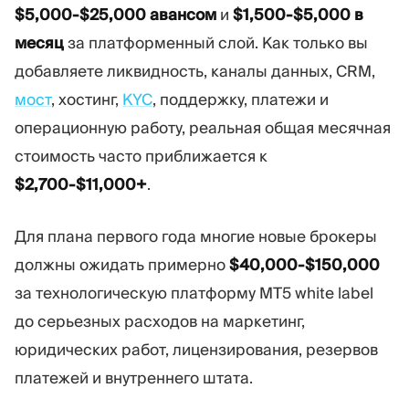
$5,000-$25,000 авансом
Торговая платформа
Back-office
и
$1,500-$5,000 в
месяц
за платформенный слой. Как только вы
добавляете ликвидность, каналы данных, CRM,
РЕСУРСЫ
ЕЩЁ
мост
, хостинг,
KYC
, поддержку, платежи и
Руководство по
О нас
операционную работу, реальная общая месячная
маркетингу
Команда
Блог
События
стоимость часто приближается к
Словарь терминов
Цифры
$2,700-$11,000+
.
Видеоуроки
Новости компании
Калькулятор прибыли
Карьера
Для плана первого года многие новые брокеры
Бизнес План
Устойчивость
должны ожидать примерно
$40,000-$150,000
за технологическую платформу MT5 white label
ПОДПИШИТЕСЬ НА НАС
до серьезных расходов на маркетинг,
юридических работ, лицензирования, резервов
платежей и внутреннего штата.