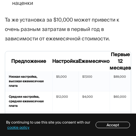
наценки
Та же установка за $10,000 может привести к
очень разным затратам в первый год в
зависимости от ежемесячной стоимости.
Первые
Предложение
Настройка
Ежемесячно
12
месяцев
Низкая настройка,
$5,000
$7,000
$89,000
высокая ежемесячная
плата
Средняя настройка,
$12,000
$4,000
$60,000
средняя ежемесячная
плата
Высокая настройка,
$25,000
$2,500
$55,000
низкая ежемесячная
By continuing to use this site you consent with our
Accept
плата
Содержание
cookie policy