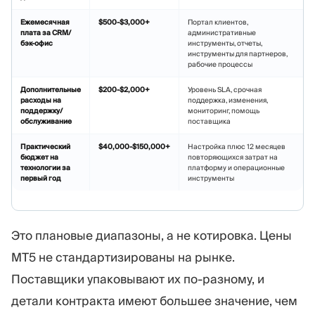
Ежемесячная
$500-$3,000+
Портал клиентов,
плата за CRM/
административные
бэк-офис
инструменты, отчеты,
инструменты для партнеров,
рабочие процессы
Дополнительные
$200-$2,000+
Уровень SLA, срочная
расходы на
поддержка, изменения,
поддержку/
мониторинг, помощь
обслуживание
поставщика
Практический
$40,000-$150,000+
Настройка плюс 12 месяцев
бюджет на
повторяющихся затрат на
технологии за
платформу и операционные
первый год
инструменты
Это плановые диапазоны, а не котировка. Цены
MT5 не стандартизированы на рынке.
Поставщики упаковывают их по-разному, и
детали контракта имеют большее значение, чем