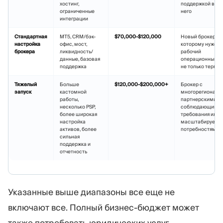
хостинг,
поддержкой вокр
ограниченные
него
интеграции
Стандартная
MT5, CRM/бэк-
$70,000-$120,000
Новый брокер,
настройка
офис, мост,
которому нужен
брокера
ликвидность/
рабочий
данные, базовая
операционный ст
поддержка
не только терми
Тяжелый
Больше
$120,000-$200,000+
Брокер с
запуск
кастомной
многорегиональ
работы,
партнерскими,
несколько PSP,
соблюдающими
более широкая
требования или
настройка
масштабируемы
активов, более
потребностями
сильная
поддержка и
отчетность
Указанные выше диапазоны все еще не
включают все. Полный бизнес-бюджет может
также потребовать юридических услуг,