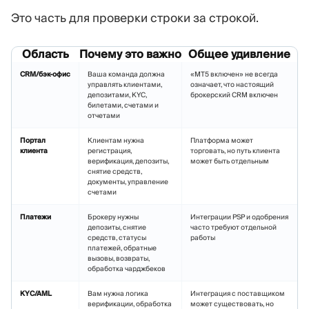
Это часть для проверки строки за строкой.
Область
Почему это важно
Общее удивление
CRM/бэк-офис
Ваша команда должна
«MT5 включен» не всегда
управлять клиентами,
означает, что настоящий
депозитами, KYC,
брокерский CRM включен
билетами, счетами и
отчетами
Портал
Клиентам нужна
Платформа может
клиента
регистрация,
торговать, но путь клиента
верификация, депозиты,
может быть отдельным
снятие средств,
документы, управление
счетами
Платежи
Брокеру нужны
Интеграции PSP и одобрения
депозиты, снятие
часто требуют отдельной
средств, статусы
работы
платежей, обратные
вызовы, возвраты,
обработка чарджбеков
KYC/AML
Вам нужна логика
Интеграция с поставщиком
верификации, обработка
может существовать, но