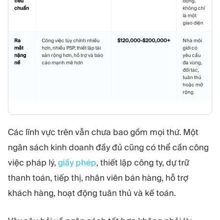
tiêu
động,
chuẩn
không chỉ
là một
giao diện
Ra
Công việc tùy chỉnh nhiều
$120,000-$200,000+
Nhà môi
mắt
hơn, nhiều PSP, thiết lập tài
giới có
nặng
sản rộng hơn, hỗ trợ và báo
yêu cầu
nề
cáo mạnh mẽ hơn
đa vùng,
đối tác,
tuân thủ
hoặc mở
rộng
Các lĩnh vực trên vẫn chưa bao gồm mọi thứ. Một
ngân sách kinh doanh đầy đủ cũng có thể cần công
việc pháp lý,
giấy phép
, thiết lập công ty, dự trữ
thanh toán, tiếp thị, nhân viên bán hàng, hỗ trợ
khách hàng, hoạt động tuân thủ và kế toán.