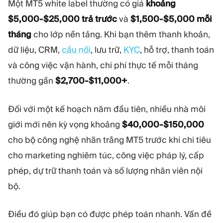
Một MT5 white label thường có giá
MÔ-ĐUN
khoảng
$5,000-$25,000 trả trước
và
$1,500-$5,000 mỗi
Sàn giao dịch
Hậu cần
tháng
cho lớp nền tảng. Khi bạn thêm thanh khoản,
dữ liệu, CRM,
cầu nối
, lưu trữ,
KYC
, hỗ trợ, thanh toán
TÀI NGUYÊN
THÊM
và công việc vận hành, chi phí thực tế mỗi tháng
Hướng dẫn tiếp thị
Giới thiệu về Quadcode
thường gần
$2,700-$11,000+
.
Blog
Đội ngũ
Thuật ngữ
Sự kiện
Video hướng dẫn
Con số
Đối với một kế hoạch năm đầu tiên, nhiều nhà môi
Công cụ tính lợi nhuận
Tin tức công ty
giới mới nên kỳ vọng khoảng
$40,000-$150,000
Kế hoạch kinh doanh
Nghề nghiệp
cho bộ công nghệ nhãn trắng MT5 trước khi chi tiêu
Bền vững
cho marketing nghiêm túc, công việc pháp lý, cấp
phép, dự trữ thanh toán và số lượng nhân viên nội
THEO DÕI CHÚNG TÔI
bộ.
Điều đó giúp bạn có được phép toán nhanh. Vấn đề