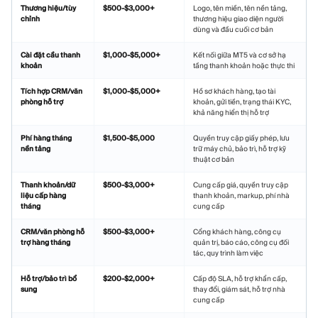
Thương hiệu/tùy
$500-$3,000+
Logo, tên miền, tên nền tảng,
chỉnh
thương hiệu giao diện người
dùng và đầu cuối cơ bản
Cài đặt cầu thanh
$1,000-$5,000+
Kết nối giữa MT5 và cơ sở hạ
khoản
tầng thanh khoản hoặc thực thi
Tích hợp CRM/văn
$1,000-$5,000+
Hồ sơ khách hàng, tạo tài
phòng hỗ trợ
khoản, gửi tiền, trạng thái KYC,
khả năng hiển thị hỗ trợ
Phí hàng tháng
$1,500-$5,000
Quyền truy cập giấy phép, lưu
nền tảng
trữ máy chủ, bảo trì, hỗ trợ kỹ
thuật cơ bản
Thanh khoản/dữ
$500-$3,000+
Cung cấp giá, quyền truy cập
liệu cấp hàng
thanh khoản, markup, phí nhà
tháng
cung cấp
CRM/văn phòng hỗ
$500-$3,000+
Cổng khách hàng, công cụ
trợ hàng tháng
quản trị, báo cáo, công cụ đối
tác, quy trình làm việc
Hỗ trợ/bảo trì bổ
$200-$2,000+
Cấp độ SLA, hỗ trợ khẩn cấp,
sung
thay đổi, giám sát, hỗ trợ nhà
cung cấp