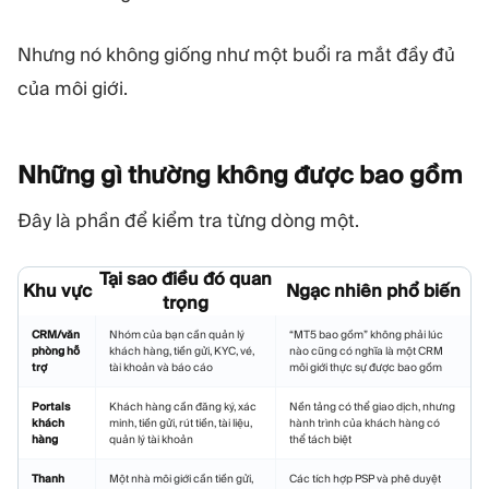
Nhưng nó không giống như một buổi ra mắt đầy đủ
của môi giới.
Những gì thường không được bao
gồm
Đây là phần để kiểm tra từng dòng một.
Tại sao điều đó quan
Khu vực
Ngạc nhiên phổ biến
trọng
CRM/văn
Nhóm của bạn cần quản lý
“MT5 bao gồm” không phải lúc
phòng hỗ
khách hàng, tiền gửi, KYC, vé,
nào cũng có nghĩa là một CRM
trợ
tài khoản và báo cáo
môi giới thực sự được bao gồm
Portals
Khách hàng cần đăng ký, xác
Nền tảng có thể giao dịch, nhưng
khách
minh, tiền gửi, rút tiền, tài liệu,
hành trình của khách hàng có
hàng
quản lý tài khoản
thể tách biệt
Thanh
Một nhà môi giới cần tiền gửi,
Các tích hợp PSP và phê duyệt