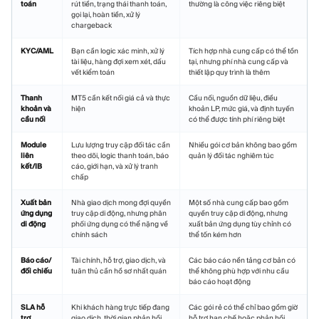
toán
rút tiền, trạng thái thanh toán,
thường là công việc riêng biệt
gọi lại, hoàn tiền, xử lý
chargeback
KYC/AML
Bạn cần logic xác minh, xử lý
Tích hợp nhà cung cấp có thể tồn
tài liệu, hàng đợi xem xét, dấu
tại, nhưng phí nhà cung cấp và
vết kiểm toán
thiết lập quy trình là thêm
Thanh
MT5 cần kết nối giá cả và thực
Cầu nối, nguồn dữ liệu, điều
khoản và
hiện
khoản LP, mức giá, và định tuyến
cầu nối
có thể được tính phí riêng biệt
Module
Lưu lượng truy cập đối tác cần
Nhiều gói cơ bản không bao gồm
liên
theo dõi, logic thanh toán, báo
quản lý đối tác nghiêm túc
kết/IB
cáo, giới hạn, và xử lý tranh
chấp
Xuất bản
Nhà giao dịch mong đợi quyền
Một số nhà cung cấp bao gồm
ứng dụng
truy cập di động, nhưng phân
quyền truy cập di động, nhưng
di động
phối ứng dụng có thể nặng về
xuất bản ứng dụng tùy chỉnh có
chính sách
thể tốn kém hơn
Báo cáo/
Tài chính, hỗ trợ, giao dịch, và
Các báo cáo nền tảng cơ bản có
đối chiếu
tuân thủ cần hồ sơ nhất quán
thể không phù hợp với nhu cầu
báo cáo hoạt động
SLA hỗ
Khi khách hàng trực tiếp đang
Các gói rẻ có thể chỉ bao gồm giờ
trợ
giao dịch, thời gian phản hồi
hỗ trợ hạn chế hoặc phản hồi