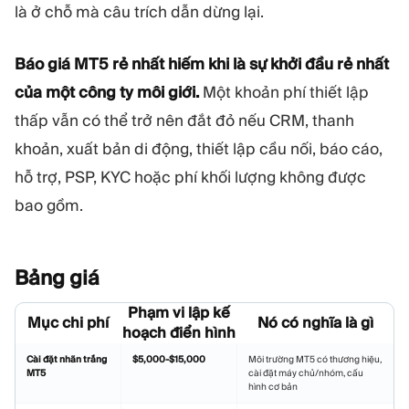
là ở chỗ mà câu trích dẫn dừng lại.
Báo giá MT5 rẻ nhất hiếm khi là sự khởi đầu rẻ nhất
của một công ty môi giới.
Một khoản phí thiết lập
thấp vẫn có thể trở nên đắt đỏ nếu CRM, thanh
khoản, xuất bản di động, thiết lập cầu nối, báo cáo,
hỗ trợ, PSP, KYC hoặc phí khối lượng không được
bao gồm.
Bảng
giá
Phạm vi lập kế
Mục chi phí
Nó có nghĩa là gì
hoạch điển hình
Cài đặt nhãn trắng
$5,000-$15,000
Môi trường MT5 có thương hiệu,
MT5
cài đặt máy chủ/nhóm, cấu
hình cơ bản