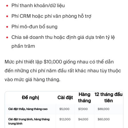
Phí thanh khoản/dữ liệu
Phí CRM hoặc phí văn phòng hỗ trợ
Phí mô-đun bổ sung
Chia sẻ doanh thu hoặc định giá dựa trên tỷ lệ
phần trăm
Mức phí thiết lập $10,000 giống nhau có thể dẫn
đến những chi phí năm đầu rất khác nhau tùy thuộc
vào mức giá hàng tháng.
Hàng
12 tháng đầu
Đề nghị
Cài đặt
tháng
tiên
Cài đặt thấp, hàng tháng cao
$5,000
$7,000
$89,000
Cài đặt trung bình, hàng tháng
$12,000
$4,000
$60,000
trung bình