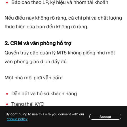
Báo cáo theo LP, ký hiệu và nhóm tài khoản
Nếu điều này không rõ ràng, cả chi phí và chất lượng
thực hiện của bạn đều không rõ ràng.
2. CRM và văn phòng hỗ trợ
Quyền truy cập quản lý MT5 không giống như một
văn phòng giao dịch đầy đủ.
Một nhà môi giới vẫn cần:
Dẫn dắt và hồ sơ khách hàng
Trạng thái KYC
Quy trình gửi tiền và rút tiền
By continuing to use this site you consent with our
Accept
Mục lục
cookie policy
Lịch sử thanh toán