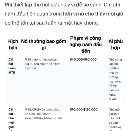
Phí thiết lập thu hút sự chú ý vì dễ so sánh. Chi phí
năm đầu tiên quan trọng hơn vì nó cho thấy môi giới
có thể tồn tại sau tuần ra mắt hay không.
Phạm vi công
Kịch
Nó thường bao gồm
Ai phù
nghệ năm đầu
bản
gì
hợp
tiên
Cài
MT5 thương hiệu cơ bản,
$40,000-$70,000
Nhà sáng
đặt
lưu trữ tiêu chuẩn, tích hợp
lập thử
Lean
hạn chế
nghiệm
MT5
một thị
trường
hẹp với sự
hỗ trợ
hiện có
xung
quanh
Cài
MT5, CRM/văn phòng hậu
$70,000-$120,000
Nhà môi
đặt
cần, cầu nối, thanh
giới mới
nhà
khoản/dữ liệu, hỗ trợ cơ bản
cần một
môi
bộ vận
giới
hành hoạt