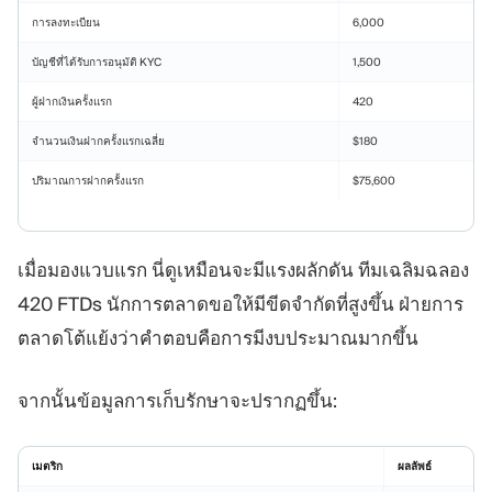
การลงทะเบียน
6,000
บัญชีที่ได้รับการอนุมัติ KYC
1,500
ผู้ฝากเงินครั้งแรก
420
จำนวนเงินฝากครั้งแรกเฉลี่ย
$180
ปริมาณการฝากครั้งแรก
$75,600
เมื่อมองแวบแรก นี่ดูเหมือนจะมีแรงผลักดัน ทีมเฉลิมฉลอง
420 FTDs นักการตลาดขอให้มีขีดจำกัดที่สูงขึ้น ฝ่ายการ
ตลาดโต้แย้งว่าคำตอบคือการมีงบประมาณมากขึ้น
จากนั้นข้อมูลการเก็บรักษาจะปรากฏขึ้น:
เมตริก
ผลลัพธ์