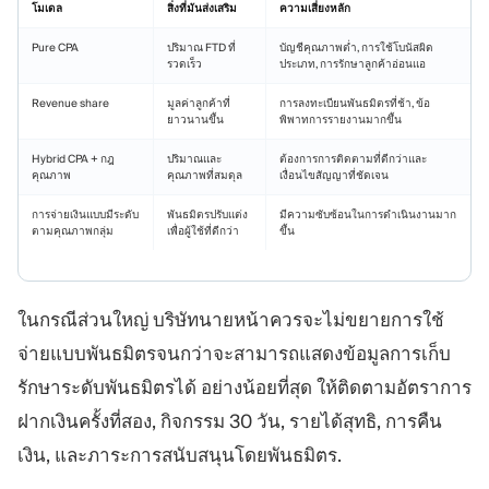
โมเดล
สิ่งที่มันส่งเสริม
ความเสี่ยงหลัก
Pure CPA
ปริมาณ FTD ที่
บัญชีคุณภาพต่ำ, การใช้โบนัสผิด
รวดเร็ว
ประเภท, การรักษาลูกค้าอ่อนแอ
Revenue share
มูลค่าลูกค้าที่
การลงทะเบียนพันธมิตรที่ช้า, ข้อ
ยาวนานขึ้น
พิพาทการรายงานมากขึ้น
Hybrid CPA + กฎ
ปริมาณและ
ต้องการการติดตามที่ดีกว่าและ
คุณภาพ
คุณภาพที่สมดุล
เงื่อนไขสัญญาที่ชัดเจน
การจ่ายเงินแบบมีระดับ
พันธมิตรปรับแต่ง
มีความซับซ้อนในการดำเนินงานมาก
ตามคุณภาพกลุ่ม
เพื่อผู้ใช้ที่ดีกว่า
ขึ้น
ในกรณีส่วนใหญ่ บริษัทนายหน้าควรจะไม่ขยายการใช้
จ่ายแบบพันธมิตรจนกว่าจะสามารถแสดงข้อมูลการเก็บ
รักษาระดับพันธมิตรได้ อย่างน้อยที่สุด ให้ติดตามอัตราการ
ฝากเงินครั้งที่สอง, กิจกรรม 30 วัน, รายได้สุทธิ, การคืน
เงิน, และภาระการสนับสนุนโดยพันธมิตร.