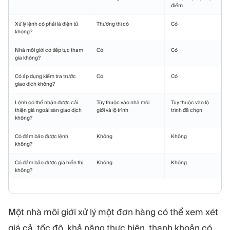
điểm
Xử lý lệnh có phải là điện tử
Thường thì có
Có
không?
Nhà môi giới có tiếp tục tham
Có
Có
gia không?
Có áp dụng kiểm tra trước
Có
Có
giao dịch không?
Lệnh có thể nhận được cải
Tùy thuộc vào nhà môi
Tùy thuộc vào lộ
thiện giá ngoài sàn giao dịch
giới và lộ trình
trình đã chọn
không?
Có đảm bảo được lệnh
Không
Không
không?
Có đảm bảo được giá hiển thị
Không
Không
không?
Một nhà môi giới xử lý một đơn hàng có thể xem xét
giá cả, tốc độ, khả năng thực hiện, thanh khoản có