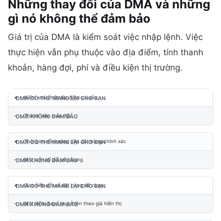
Những thay đổi của DMA và những
gì nó không thể đảm
bảo
Giá trị của DMA là kiểm soát việc nhập lệnh. Việc
thực hiện vẫn phụ thuộc vào địa điểm, tính thanh
khoản, hàng đợi, phí và điều kiện thị trường.
+
Kiểm soát một địa điểm có sẵn
–
Thành viên trao đổi
+
Thời gian và hướng dẫn đặt hàng chính xác
–
Một con số độ trễ chung
+
Giao tiếp với sổ đặt hàng đã chọn
–
Một lệnh được thực hiện theo giá hiển thị