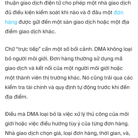
MÔ-ĐUN
thuận giao dịch điện tử cho phép một nhà giao dịch
đủ điều kiện kiểm soát khi nào và ở đâu một
Sàn giao dịch
Hậu cần
đơn
hàng
được gửi đến một sàn giao dịch hoặc một địa
điểm giao dịch khác.
TÀI NGUYÊN
THÊM
Hướng dẫn tiếp thị
Giới thiệu về Quadcode
Chữ “trực tiếp” cần một số bối cảnh. DMA không loại
Blog
Đội ngũ
Thuật ngữ
Sự kiện
bỏ người môi giới. Đơn hàng thường sử dụng mã
Video hướng dẫn
Con số
giao dịch và kết nối của một người môi giới hoặc
Công cụ tính lợi nhuận
Tin tức công ty
một thành viên thị trường khác. Nó cũng trải qua các
Kế hoạch kinh doanh
Nghề nghiệp
kiểm tra tài chính và quy định tự động trước khi đến
Bền vững
địa điểm.
THEO DÕI CHÚNG TÔI
Điều mà DMA loại bỏ là việc xử lý thủ công của môi
giới hoặc việc điều hướng tùy ý của từng đơn hàng.
Nhà giao dịch chọn giá, loại đơn hàng, thời gian, và,