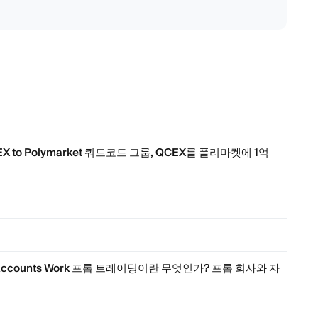
of QCEX to Polymarket 쿼드코드 그룹, QCEX를 폴리마켓에 1억
Funded Accounts Work 프롭 트레이딩이란 무엇인가? 프롭 회사와 자