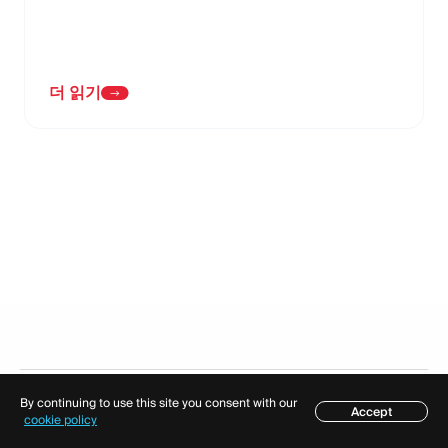
더 읽기
By continuing to use this site you consent with our
Accept
목차
cookie policy
솔루션
모듈