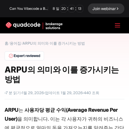
:
:
Join webinar
Can You Vibecode a Brokerage Platform?
8
일
20
41
12
LANGUAGE
홈
/
용어집
/
ARPU의 의미와 이를 증가시키는 방법
한국어
Expert reviewed
ARPU의 의미와 이를 증가시키는
방법
턴키 솔루션
바이너리 옵션
Forex / CFD
거래소 및 청산
7
분 읽기
1월 29, 2026
업데이트
1월 29, 2026
440
조회
프롭 펌
ARPU
는
사용자당 평균 수익(Average Revenue Per
User)
을 의미합니다. 이는 각 사용자가 귀하의 비즈니스
모듈
에 평균적으로 얼마의 돈을 가져오는지를 알려주는 간단