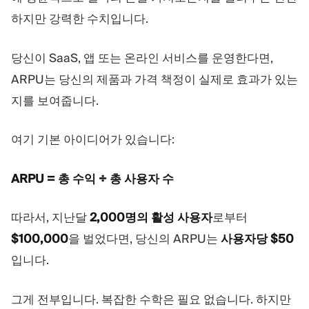
트레이딩 플랫폼
백오피스
하지만 강력한 수치입니다.
리소스
더보기
당신이 SaaS, 앱 또는 온라인 서비스를 운영한다면,
ARPU는 당신의 제품과 가격 책정이 실제로 효과가 있는
마케팅 가이드
회사 소개
블로그
팀
지를 보여줍니다.
용어집
이벤트
동영상 튜토리얼
통계
여기 기본 아이디어가 있습니다:
수익 계산기
회사 뉴스
비즈니스 계획
채용
ARPU = 총 수익 ÷ 총 사용자 수
지속가능성
따라서, 지난달
2,000명의 활성 사용자
로부터
팔로우하기
$100,000
을 벌었다면, 당신의 ARPU는
사용자당 $50
입니다.
그게 전부입니다. 복잡한 수학은 필요 없습니다. 하지만