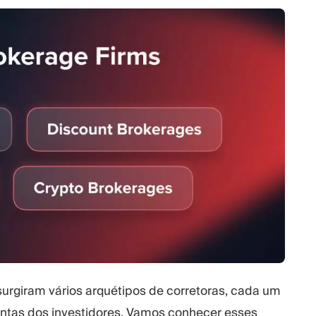
surgiram vários arquétipos de corretoras, cada um
intas dos investidores. Vamos conhecer esses