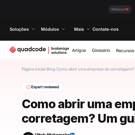
Webinar
Soluções
Módulos
Mais
Contate-nos
Artigos
Glossário
Recursos
Página inicial
/
Blog
/
Como abrir uma empresa de corretagem?
Expert reviewed
Como abrir uma em
corretagem? Um gu