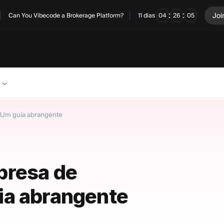
:
:
Joi
Can You Vibecode a Brokerage Platform?
11
dias
04
26
04
 Um guia abrangente
presa de
ia abrangente