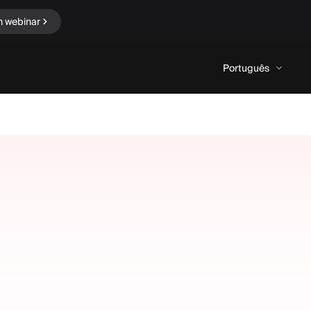
n webinar
Português