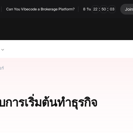
:
:
Join
Can You Vibecode a Brokerage Platform?
8
วัน
22
50
03
อร์
บการเริ่มต้นทำธุรกิจ