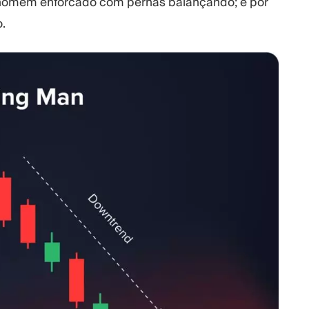
 homem enforcado com pernas balançando; é por
.