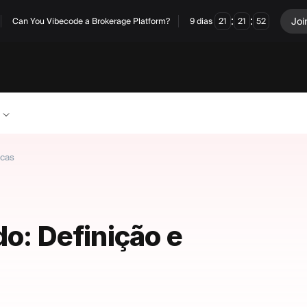
:
:
Joi
Can You Vibecode a Brokerage Platform?
9
dias
21
21
51
icas
do: Definição e