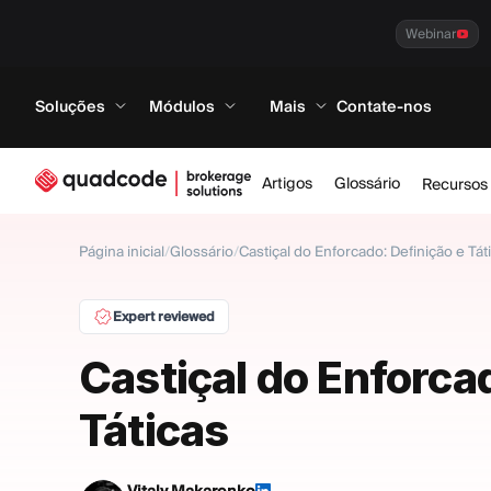
Webinar
Soluções
Módulos
Mais
Contate-nos
Artigos
Glossário
Recursos
Página inicial
/
Glossário
/
Castiçal do Enforcado: Definição e Tát
Expert reviewed
Castiçal do Enforca
Táticas