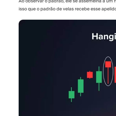
Ao observar o padrão, ele se assemelha a um
isso que o padrão de velas recebe esse apelido