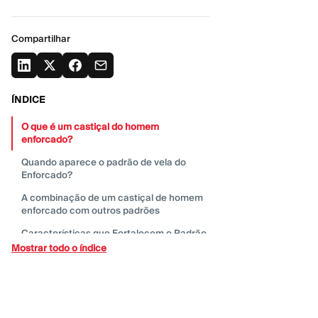
Compartilhar
ÍNDICE
O que é um castiçal do homem
enforcado?
Quando aparece o padrão de vela do
Enforcado?
A combinação de um castiçal de homem
enforcado com outros
padrões
Características que Fortalecem o Padrão
de Vela do Homem
Enforcado
Mostrar todo o índice
Prós e contras de um castiçal de
enforcamento
Indicadores técnicos para confirmar o
padrão do homem
enforcado