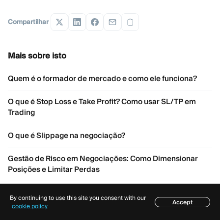
Compartilhar
Mais sobre isto
Quem é o formador de mercado e como ele funciona?
O que é Stop Loss e Take Profit? Como usar SL/TP em
Trading
O que é Slippage na negociação?
Gestão de Risco em Negociações: Como Dimensionar
Posições e Limitar Perdas
O que é alavancagem em negociação?
By continuing to use this site you consent with our
Accept
Índice
cookie policy