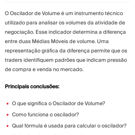
Plataforma Trading
Administração
O Oscilador de Volume é um instrumento técnico
utilizado para analisar os volumes da atividade de
RECURSOS
MAIS
negociação. Esse indicador determina a diferença
Guia de marketing
Sobre nós
entre duas Médias Móveis de volume. Uma
Blog
Equipe
Glossário
Eventos
representação gráfica da diferença permite que os
Tutoriais em vídeo
Números
traders identifiquem padrões que indicam pressão
Calculadora de lucro
Notícias da empresa
de compra e venda no mercado.
Plano de negócios
Carreiras
Sustentabilidade
Principais conclusões:
SIGA-NOS
O que significa o Oscilador de Volume?
Como funciona o oscilador?
Qual fórmula é usada para calcular o oscilador?