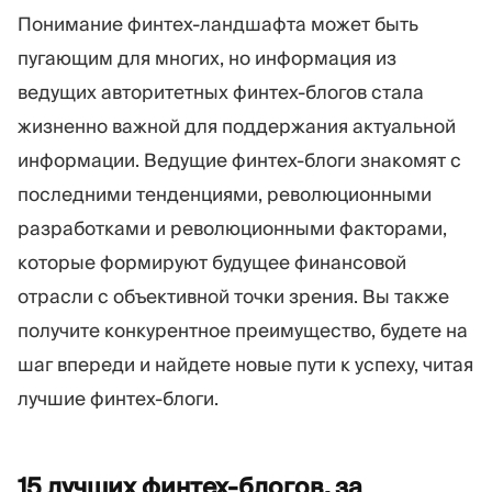
Торговая платформа
Back-office
Понимание финтех-ландшафта может быть
пугающим для многих, но информация из
РЕСУРСЫ
ЕЩЁ
ведущих авторитетных финтех-блогов стала
жизненно важной для поддержания актуальной
Руководство по
О нас
маркетингу
Команда
информации. Ведущие финтех-блоги знакомят с
Блог
События
последними тенденциями, революционными
Словарь терминов
Цифры
разработками и революционными факторами,
Видеоуроки
Новости компании
Калькулятор прибыли
Карьера
которые формируют будущее финансовой
Бизнес План
Устойчивость
отрасли с объективной точки зрения. Вы также
получите конкурентное преимущество, будете на
ПОДПИШИТЕСЬ НА НАС
шаг впереди и найдете новые пути к успеху, читая
лучшие финтех-блоги.
15 лучших финтех-блогов, за