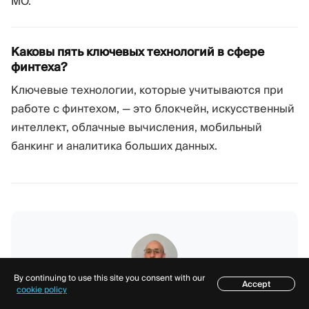
МО.
Каковы пять ключевых технологий в сфере
финтеха?
Ключевые технологии, которые учитываются при
работе с финтехом, — это блокчейн, искусственный
интеллект, облачные вычисления, мобильный
банкинг и аналитика больших данных.
By continuing to use this site you consent with our
Accept
Содержание
cookie policy
АВТОР