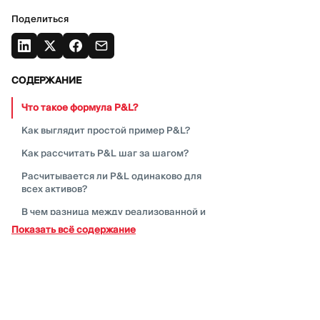
Поделиться
СОДЕРЖАНИЕ
Что такое формула
P&L?
Как выглядит простой пример
P&L?
Как рассчитать P&L шаг за
шагом?
Расчитывается ли P&L одинаково для
всех
активов?
В чем разница между реализованной и
нереализованной прибылью и
Показать всё содержание
убытками?
В чем разница между валовой и чистой
прибылью и
убытком?
Где трейдеры обычно видят P&L на
торговой
платформе?