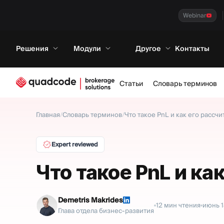
Webinar
Решения
Модули
Другое
Контакты
Статьи
Словарь терминов
Главная
/
Словарь терминов
/
Что такое PnL и как его рассчи
Expert reviewed
Что такое PnL и ка
Demetris Makrides
12
мин чтения
июнь 1
Глава отдела бизнес-развития