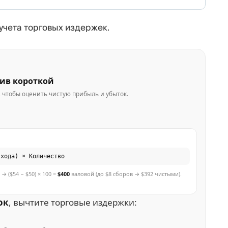
учета торговых издержек.
тив короткой
 чтобы оценить чистую прибыль и убыток.
входа) × Количество
→ ($54 − $50) × 100 =
$400
валовой (до $8 сборов → $392 чистыми).
ок
, вычтите торговые издержки: