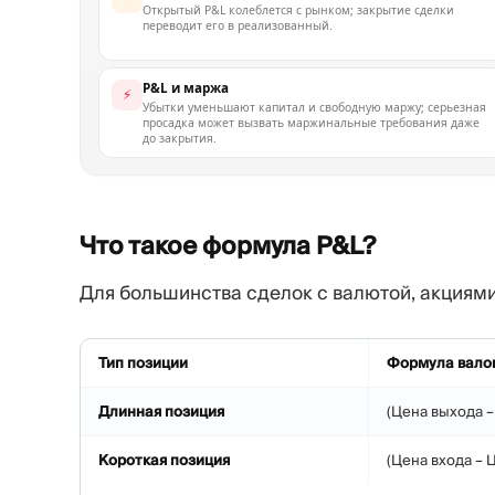
Открытый P&L колеблется с рынком; закрытие сделки
переводит его в реализованный.
P&L и маржа
⚡
Убытки уменьшают капитал и свободную маржу; серьезная
просадка может вызвать маржинальные требования даже
до закрытия.
Что такое формула
P&L?
Для большинства сделок с валютой, акциями
Тип позиции
Формула валов
Длинная позиция
(Цена выхода –
Короткая позиция
(Цена входа – 