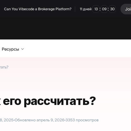
:
:
Jo
Can You Vibecode a Brokerage Platform?
11
дней
13
09
30
Ресурсы
тать?
к его рассчитать?
8, 2025
Обновлено
апрель 9, 2026
3353
просмотров