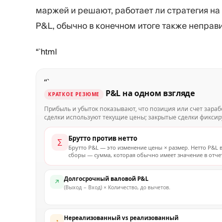
маржей и решают, работает ли стратегия на
P&L, обычно в конечном итоге также неправ
“`html
“`
P&L на одном взгляде
КРАТКОЕ РЕЗЮМЕ
Прибыль и убыток показывают, что позиция или счет зара
сделки используют текущие цены; закрытые сделки фиксиру
Брутто против нетто
∑
Брутто P&L — это изменение цены × размер. Нетто P&L 
сборы — сумма, которая обычно имеет значение в отчет
Долгосрочный валовой P&L
↗
(Выход − Вход) × Количество, до вычетов.
Нереализованный vs реализованный
◔