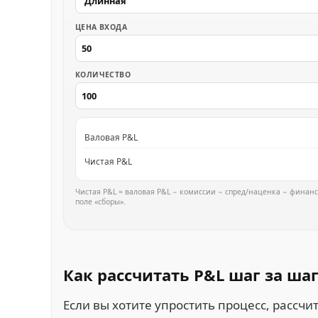
ЦЕНА ВХОДА
КОЛИЧЕСТВО
Валовая P&L
Чистая P&L
Чистая P&L = валовая P&L − комиссии − спред/наценка − финанс
поле «сборы».
Как рассчитать P&L шаг за
ша
Если вы хотите упростить процесс, рассчит