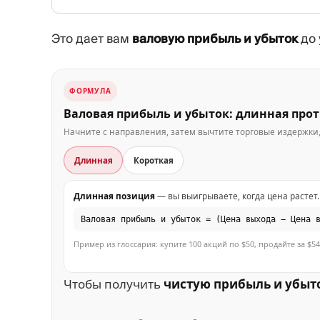
Это дает вам
валовую прибыль и убыток
до 
ФОРМУЛА
Валовая прибыль и убыток: длинная про
Начните с направления, затем вычтите торговые издержки,
Длинная
Короткая
Длинная позиция
— вы выигрываете, когда цена растет.
Валовая прибыль и убыток = (Цена выхода − Цена 
Пример из глоссария: купите 100 акций по $50, продайте за $54 
Чтобы получить
чистую прибыль и убыт