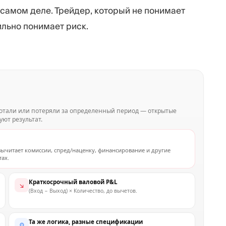
 самом деле. Трейдер, который не понимает
ильно понимает риск.
ботали или потеряли за определенный период — открытые
ют результат.
вычитает комиссии, спред/наценку, финансирование и другие
ах.
Краткосрочный валовой P&L
↘
(Вход − Выход) × Количество, до вычетов.
Та же логика, разные спецификации
⚙