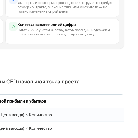
Фьючерсы и некоторые производные инструменты требуют
размер контракта, значение тика или множители — не
только изменение сырой цены.
Контекст важнее одной цифры
◎
Читать P&L с учетом % доходности, просадки, издержек и
стабильности — а не только долларов за сделку.
 и CFD начальная точка проста:
ой прибыли и убытков
 Цена входа) × Количество
Цена выхода) × Количество