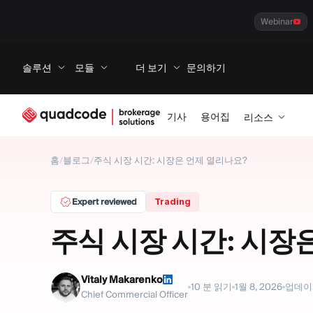
Webinar
솔루션
모듈
더 보기
문의하기
기사
용어집
리소스
홈
/
블로그
/
주식 시장 시간: 시장은 언제 열리나요?
Expert reviewed
Trading
주식 시장 시간: 시장
Vitaly Makarenko
10
분 읽기
1월 8, 2026
업데이
Chief Commercial Officer