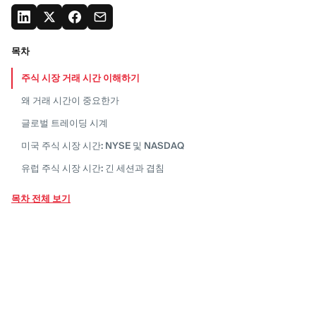
목차
주식 시장 거래 시간
이해하기
왜 거래 시간이
중요한가
글로벌 트레이딩
시계
미국 주식 시장 시간: NYSE 및
NASDAQ
유럽 주식 시장 시간: 긴 세션과
겹침
아시아 주식 시장 시간: 점심 시간의
중요성
목차 전체 보기
주식 시장 세션 겹침 (최고의 유동성
창)
주식 거래를 위한 최적의
시간
“파워 아워”: 마지막 60분이 중요한
이유
“주말 효과”: 월요일이 다른
이유
“플래시 보이즈” 요인: 오전 9시 30분에 무슨