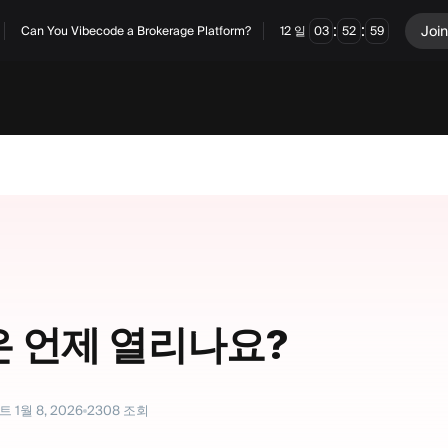
:
:
Join
Can You Vibecode a Brokerage Platform?
12
일
03
52
58
은 언제 열리나요?
트
1월 8, 2026
2308
조회