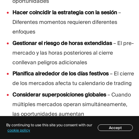
oportunidades
Hacer coincidir la estrategia con la sesión
–
Diferentes momentos requieren diferentes
enfoques
Gestionar el riesgo de horas extendidas
– El pre-
mercado y las horas posteriores al cierre
conllevan peligros adicionales
Planifica alrededor de los días festivos
– El cierre
de los mercados afecta tu calendario de trading
Considerar superposiciones globales
– Cuando
múltiples mercados operan simultáneamente,
las oportunidades aumentan
Rastrear eventos económicos
– Las principales
By continuing to use this site you consent with our
Accept
Índice
cookie policy
publicaciones crean volatilidad predecible