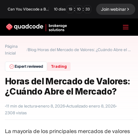
:
:
Join webinar
Can You Vibecode a Brokerage Platform?
10
días
19
10
32
LANGUAGE
Página
Blog
/
/
Horas del Mercado de Valores: ¿Cuándo Abre el Mercado?
Inicial
Español
Expert reviewed
Trading
Horas del Mercado de Valores:
Solución Llave En Mano
Opciones Binarias
¿Cuándo Abre el Mercado?
Forex / CFD
Intercambio y
compensación
11
min de lectura
enero 8, 2026
Actualizado
enero 8, 2026
Una Prop Firm
2308
vistas
La mayoría de los principales mercados de valores
MÓDULOS