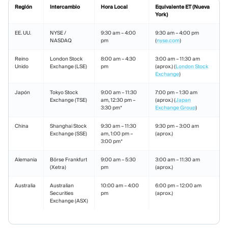
Región
Intercambio
Hora Local
Equivalente ET (Nueva
York)
EE. UU.
NYSE /
9:30 am – 4:00
9:30 am – 4:00 pm
NASDAQ
pm
(
nyse.com
)
Reino
London Stock
8:00 am – 4:30
3:00 am – 11:30 am
Unido
Exchange (LSE)
pm
(aprox.) (
London Stock
Exchange
)
Japón
Tokyo Stock
9:00 am – 11:30
7:00 pm – 1:30 am
Exchange (TSE)
am, 12:30 pm –
(aprox.) (
Japan
3:30 pm*
Exchange Group
)
China
Shanghai Stock
9:30 am – 11:30
9:30 pm – 3:00 am
Exchange (SSE)
am, 1:00 pm –
(aprox.)
3:00 pm*
Alemania
Börse Frankfurt
9:00 am – 5:30
3:00 am – 11:30 am
(Xetra)
pm
(aprox.)
Australia
Australian
10:00 am – 4:00
6:00 pm – 12:00 am
Securities
pm
(aprox.)
Exchange (ASX)