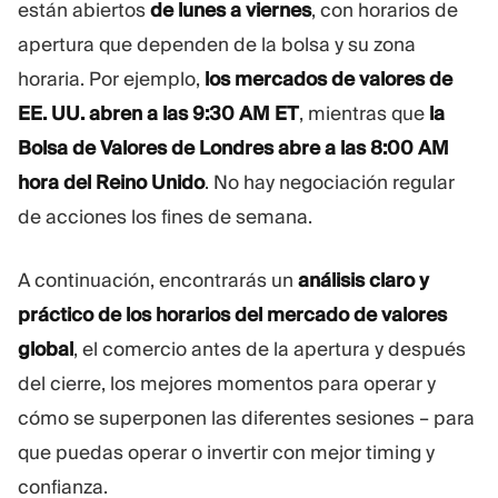
están abiertos
de lunes a viernes
, con horarios de
Plataforma De Trading
Oficina De Soporte
apertura que dependen de la bolsa y su zona
horaria. Por ejemplo,
los mercados de valores de
RECURSOS
MÁS
EE. UU. abren a las 9:30 AM ET
, mientras que
la
Guía de marketing
Sobre Nosotros
Bolsa de Valores de Londres abre a las 8:00 AM
Blog
Equipo
hora del Reino Unido
. No hay negociación regular
Glosario
Eventos
de acciones los fines de semana.
Tutoriales en vídeo
Números
Calculadora
Noticias de la empresa
Plan de negocio
Carreras
A continuación, encontrarás un
análisis claro y
Sostenibilidad
práctico de los horarios del mercado de valores
global
, el comercio antes de la apertura y después
SÍGUENOS
del cierre, los mejores momentos para operar y
cómo se superponen las diferentes sesiones – para
que puedas operar o invertir con mejor timing y
confianza.