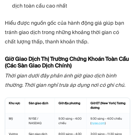
dịch toàn cầu cao nhất
Hiểu được nguồn gốc của hành động giá giúp bạn
tránh giao dịch trong những khoảng thời gian có
chất lượng thấp, thanh khoản thấp.
Giờ Giao Dịch Thị Trường Chứng Khoán Toàn Cầu
(Các Sàn Giao Dịch Chính)
Thời gian dưới đây phản ánh giờ giao dịch bình
thường. Thời gian nghỉ trưa áp dụng nơi có ghi chú.
Khu vực
Sàn giao dịch
Giờ địa phương
Giờ ET (New York) Tương
đương
Mỹ
NYSE /
9:30 sáng – 4:00
9:30 sáng – 4:00 chiều
NASDAQ
chiều
(
nyse.com
)
Vương
Sàn giao dịch
8:00 sáng – 4:30
3:00 sáng – 11:30 sáng