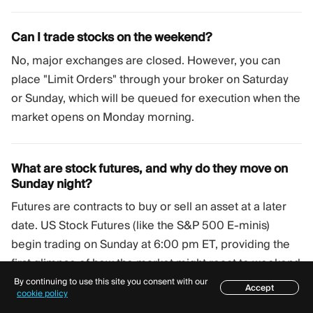
Can I trade stocks on the weekend?
No, major exchanges are closed. However, you can
place "Limit Orders" through your broker on Saturday
or Sunday, which will be queued for execution when the
market opens on Monday morning.
What are stock futures, and why do they move on
Sunday night?
Futures are contracts to buy or sell an asset at a later
date. US Stock Futures (like the S&P 500 E-minis)
begin trading on Sunday at 6:00 pm ET, providing the
first glimpse of how the market might react to weekend
news.
By continuing to use this site you consent with our
Accept
Mục lục
cookie policy