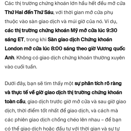
MÔ-ĐUN
Các thị trường chứng khoán lớn hầu hết đều mở cửa
Sàn giao dịch
Hậu cần
Thứ Hai đến Thứ Sáu
, với thời gian mở cửa phụ
thuộc vào sàn giao dịch và múi giờ của nó. Ví dụ,
các thị trường chứng khoán Mỹ mở cửa lúc 9:30
TÀI NGUYÊN
THÊM
sáng ET
, trong khi
Sàn giao dịch Chứng khoán
Hướng dẫn tiếp thị
Giới thiệu về Quadcode
Blog
Đội ngũ
London mở cửa lúc 8:00 sáng theo giờ Vương quốc
Thuật ngữ
Sự kiện
Anh
. Không có giao dịch chứng khoán thường xuyên
Video hướng dẫn
Con số
vào cuối tuần.
Công cụ tính lợi nhuận
Tin tức công ty
Kế hoạch kinh doanh
Nghề nghiệp
Bền vững
Dưới đây, bạn sẽ tìm thấy một
sự phân tích rõ ràng
và thực tế về giờ giao dịch thị trường chứng khoán
toàn cầu
, giao dịch trước giờ mở cửa và sau giờ giao
THEO DÕI CHÚNG TÔI
dịch, thời điểm tốt nhất để giao dịch, và cách mà
các phiên giao dịch chồng chéo lên nhau – để bạn
có thể giao dịch hoặc đầu tư với thời gian và sự tự