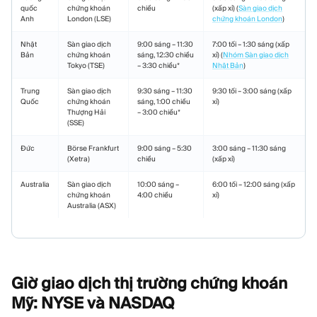
quốc
chứng khoán
chiều
(xấp xỉ) (
Sàn giao dịch
Anh
London (LSE)
chứng khoán London
)
Nhật
Sàn giao dịch
9:00 sáng – 11:30
7:00 tối – 1:30 sáng (xấp
Bản
chứng khoán
sáng, 12:30 chiều
xỉ) (
Nhóm Sàn giao dịch
Tokyo (TSE)
– 3:30 chiều*
Nhật Bản
)
Trung
Sàn giao dịch
9:30 sáng – 11:30
9:30 tối – 3:00 sáng (xấp
Quốc
chứng khoán
sáng, 1:00 chiều
xỉ)
Thượng Hải
– 3:00 chiều*
(SSE)
Đức
Börse Frankfurt
9:00 sáng – 5:30
3:00 sáng – 11:30 sáng
(Xetra)
chiều
(xấp xỉ)
Australia
Sàn giao dịch
10:00 sáng –
6:00 tối – 12:00 sáng (xấp
chứng khoán
4:00 chiều
xỉ)
Australia (ASX)
Giờ giao dịch thị trường chứng khoán
Mỹ: NYSE và
NASDAQ