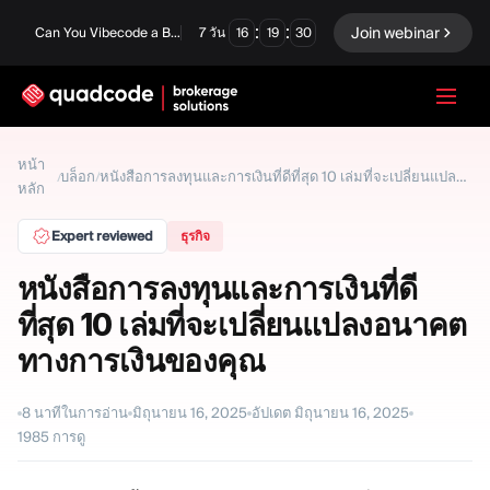
:
:
Join webinar
Can You Vibecode a Brokerage Platform?
7
วัน
16
19
29
LANGUAGE
หน้า
บล็อก
/
/
หนังสือการลงทุนและการเงินที่ดีที่สุด 10 เล่มที่จะเปลี่ยนแปลงอนาคตทางการเงินของคุณ
หลัก
ภาษาไทย
Expert reviewed
ธุรกิจ
หนังสือการลงทุนและการเงินที่ดี
โซลูชันครบวงจร
ตัวเลือกไบนารี
ที่สุด 10 เล่มที่จะเปลี่ยนแปลงอนาคต
ฟอเร็กซ์ / CFD
ตลาดหลักทรัพย์และการ
ทางการเงินของคุณ
ชำระบัญชี
Prop firm
8
นาทีในการอ่าน
มิถุนายน 16, 2025
อัปเดต
มิถุนายน 16, 2025
1985
การดู
โมดูล