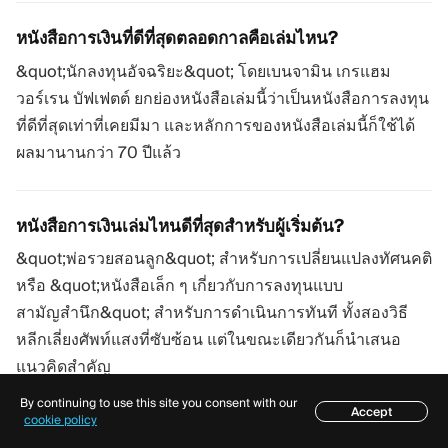
หนังสือการเงินที่ดีที่สุดตลอดกาลคือเล่มไหน?
&quot;นักลงทุนอัจฉริยะ&quot; โดยเบนจามิน เกรแฮม
วอร์เรน บัฟเฟตต์ ยกย่องหนังสือเล่มนี้ว่าเป็นหนังสือการลงทุน
ที่ดีที่สุดเท่าที่เคยมีมา และหลักการของหนังสือเล่มนี้ก็ใช้ได้
ผลมานานกว่า 70 ปีแล้ว
หนังสือการเงินเล่มไหนดีที่สุดสำหรับผู้เริ่มต้น?
&quot;พ่อรวยสอนลูก&quot; สำหรับการเปลี่ยนแปลงทัศนคติ
หรือ &quot;หนังสือเล็ก ๆ เกี่ยวกับการลงทุนแบบ
สามัญสำนึก&quot; สำหรับการดำเนินการทันที ทั้งสองวิธี
หลีกเลี่ยงศัพท์แสงที่ซับซ้อน แต่ในขณะเดียวกันก็นำเสนอ
แนวคิดสำคัญ
By continuing to use this site you consent with our
Accept
สารบัญ
cookie policy