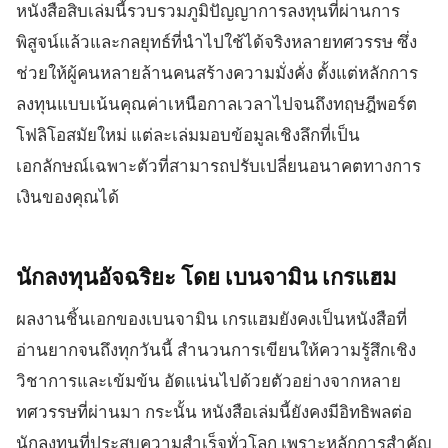
หนังสือสิบเล่มนี้รวบรวมภูมิปัญญาการลงทุนที่ผ่านการ
แพลตฟอร์มเทรด
แบ็กออฟฟิศ
พิสูจน์แล้วและกลยุทธ์ที่นำไปใช้ได้จริงหลายทศวรรษ ซึ่ง
ช่วยให้ผู้คนหลายล้านคนสร้างความมั่งคั่ง ตั้งแต่หลักการ
ทรัพยากร
เพิ่มเติม
ลงทุนแบบเน้นคุณค่าเหนือกาลเวลาไปจนถึงทฤษฎีพอร์ต
คู่มือการตลาด
เกี่ยวกับเรา
โฟลิโอสมัยใหม่ แต่ละเล่มมอบข้อมูลเชิงลึกที่เป็น
บล็อก
ทีม
เอกลักษณ์เฉพาะตัวที่สามารถปรับเปลี่ยนอนาคตทางการ
คำศัพท์
เหตุการณ์
เงินของคุณได้
วิดีโอสอนเทรด
ตัวเลข
เครื่องคำนวณกำไร
ข่าวบริษัท
แผนธุรกิจ
การทำงาน
ความยั่งยืน
นักลงทุนอัจฉริยะ โดย เบนจามิน
เกรแฮม
ผลงานชิ้นเอกของเบนจามิน เกรแฮมยังคงเป็นหนังสือที่
ติดตามเรา
อ่านยากจนถึงทุกวันนี้ สำนวนการเขียนให้ความรู้สึกเชิง
วิชาการและเข้มข้น อัดแน่นไปด้วยตัวอย่างจากหลาย
ทศวรรษที่ผ่านมา กระนั้น หนังสือเล่มนี้ยังคงมีอิทธิพลต่อ
นักลงทุนที่ประสบความสำเร็จทั่วโลก เพราะหลักการสำคัญ