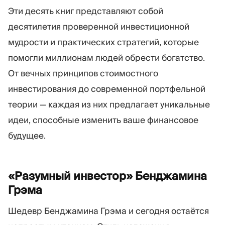
Торговая платформа
Back-office
Эти десять книг представляют собой
десятилетия проверенной инвестиционной
РЕСУРСЫ
ЕЩЁ
мудрости и практических стратегий, которые
помогли миллионам людей обрести богатство.
Руководство по
О нас
маркетингу
Команда
От вечных принципов стоимостного
Блог
События
инвестирования до современной портфельной
Словарь терминов
Цифры
теории — каждая из них предлагает уникальные
Видеоуроки
Новости компании
Калькулятор прибыли
Карьера
идеи, способные изменить ваше финансовое
Бизнес План
Устойчивость
будущее.
ПОДПИШИТЕСЬ НА НАС
«Разумный инвестор» Бенджамина
Грэма
Шедевр Бенджамина Грэма и сегодня остаётся