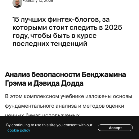
February 10, 2025
15 лучших финтех-блогов, за
которыми стоит следить в 2025
году, чтобы быть в курсе
последних тенденций
Анализ безопасности Бенджамина
Грэма и Дэвида
Додда
В этом комплексном учебнике изложены основы
фундаментального анализа и методов оценки
ценных бумаг, используемых
профессиональными инвесторами и
By continuing to use this site you consent with our
Accept
Содержание
cookie policy
аналитиками по всему миру.