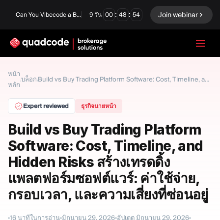
:
:
Join webinar
Can You Vibecode a Brokerage Platform?
9
วัน
00
48
53
LANGUAGE
หน้า
บล็อก
/
/
Build vs Buy Trading Platform Software: Cost, Timeline, and Hidden Risks สร้างเทรดดิ้งแพลตฟอร์มซอฟต์แวร์: ค่าใช้จ่าย, กรอบเวลา, และความเสี่ยงที่ซ่อนอยู่
หลัก
ภาษาไทย
Expert reviewed
ธุรกิจนายหน้า
Build vs Buy Trading Platform
โซลูชันครบวงจร
ตัวเลือกไบนารี
Software: Cost, Timeline, and
ฟอเร็กซ์ / CFD
ตลาดหลักทรัพย์และการ
Hidden Risks สร้างเทรดดิ้ง
ชำระบัญชี
แพลตฟอร์มซอฟต์แวร์: ค่าใช้จ่าย,
Prop firm
กรอบเวลา, และความเสี่ยงที่ซ่อนอยู่
โมดูล
16
นาทีในการอ่าน
มิถุนายน 29, 2026
อัปเดต
มิถุนายน 29, 2026