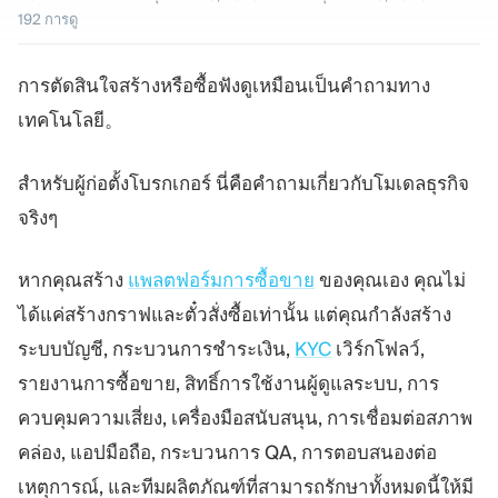
192
การดู
แพลตฟอร์มเทรด
แบ็กออฟฟิศ
การตัดสินใจสร้างหรือซื้อฟังดูเหมือนเป็นคำถามทาง
ทรัพยากร
เพิ่มเติม
เทคโนโลยี。
คู่มือการตลาด
เกี่ยวกับเรา
บล็อก
ทีม
สำหรับผู้ก่อตั้งโบรกเกอร์ นี่คือคำถามเกี่ยวกับโมเดลธุรกิจ
คำศัพท์
เหตุการณ์
จริงๆ
วิดีโอสอนเทรด
ตัวเลข
เครื่องคำนวณกำไร
ข่าวบริษัท
แผนธุรกิจ
การทำงาน
หากคุณสร้าง
แพลตฟอร์มการซื้อขาย
ของคุณเอง คุณไม่
ความยั่งยืน
ได้แค่สร้างกราฟและตั๋วสั่งซื้อเท่านั้น แต่คุณกำลังสร้าง
ระบบบัญชี, กระบวนการชำระเงิน,
KYC
เวิร์กโฟลว์,
ติดตามเรา
รายงานการซื้อขาย, สิทธิ์การใช้งานผู้ดูแลระบบ, การ
ควบคุมความเสี่ยง, เครื่องมือสนับสนุน, การเชื่อมต่อสภาพ
คล่อง, แอปมือถือ, กระบวนการ QA, การตอบสนองต่อ
เหตุการณ์, และทีมผลิตภัณฑ์ที่สามารถรักษาทั้งหมดนี้ให้มี