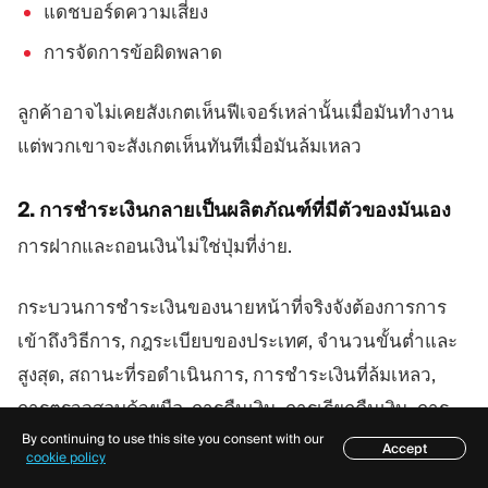
แดชบอร์ดความเสี่ยง
การจัดการข้อผิดพลาด
ลูกค้าอาจไม่เคยสังเกตเห็นฟีเจอร์เหล่านั้นเมื่อมันทำงาน
แต่พวกเขาจะสังเกตเห็นทันทีเมื่อมันล้มเหลว
2. การชำระเงินกลายเป็นผลิตภัณฑ์ที่มีตัวของมันเอง
การฝากและถอนเงินไม่ใช่ปุ่มที่ง่าย.
กระบวนการชำระเงินของนายหน้าที่จริงจังต้องการการ
เข้าถึงวิธีการ, กฎระเบียบของประเทศ, จำนวนขั้นต่ำและ
สูงสุด, สถานะที่รอดำเนินการ, การชำระเงินที่ล้มเหลว,
การตรวจสอบด้วยมือ, การคืนเงิน, การเรียกคืนเงิน, การ
By continuing to use this site you consent with our
ตอบกลับจากผู้ให้บริการ, รายงานการชำระเงิน, ข้อจำกัด
Accept
สารบัญ
cookie policy
ตามสถานะ KYC, และความโปร่งใสในการสนับสนุนที่