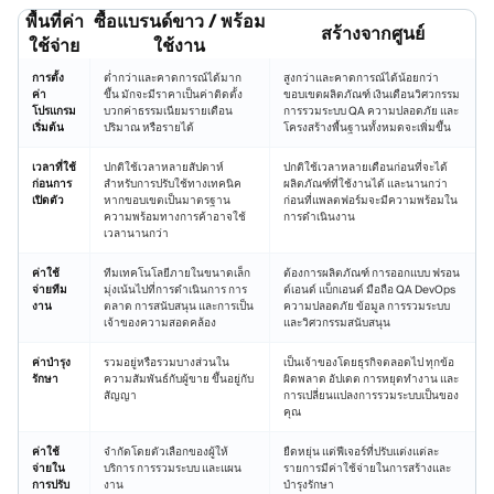
พื้นที่ค่า
ซื้อแบรนด์ขาว / พร้อม
สร้างจากศูนย์
ใช้จ่าย
ใช้งาน
การตั้ง
ต่ำกว่าและคาดการณ์ได้มาก
สูงกว่าและคาดการณ์ได้น้อยกว่า
ค่า
ขึ้น มักจะมีราคาเป็นค่าติดตั้ง
ขอบเขตผลิตภัณฑ์ เงินเดือนวิศวกรรม
โปรแกรม
บวกค่าธรรมเนียมรายเดือน
การรวมระบบ QA ความปลอดภัย และ
เริ่มต้น
ปริมาณ หรือรายได้
โครงสร้างพื้นฐานทั้งหมดจะเพิ่มขึ้น
เวลาที่ใช้
ปกติใช้เวลาหลายสัปดาห์
ปกติใช้เวลาหลายเดือนก่อนที่จะได้
ก่อนการ
สำหรับการปรับใช้ทางเทคนิค
ผลิตภัณฑ์ที่ใช้งานได้ และนานกว่า
เปิดตัว
หากขอบเขตเป็นมาตรฐาน
ก่อนที่แพลตฟอร์มจะมีความพร้อมใน
ความพร้อมทางการค้าอาจใช้
การดำเนินงาน
เวลานานกว่า
ค่าใช้
ทีมเทคโนโลยีภายในขนาดเล็ก
ต้องการผลิตภัณฑ์ การออกแบบ ฟรอน
จ่ายทีม
มุ่งเน้นไปที่การดำเนินการ การ
ต์เอนด์ แบ็กเอนด์ มือถือ QA DevOps
งาน
ตลาด การสนับสนุน และการเป็น
ความปลอดภัย ข้อมูล การรวมระบบ
เจ้าของความสอดคล้อง
และวิศวกรรมสนับสนุน
ค่าบำรุง
รวมอยู่หรือรวมบางส่วนใน
เป็นเจ้าของโดยธุรกิจตลอดไป ทุกข้อ
รักษา
ความสัมพันธ์กับผู้ขาย ขึ้นอยู่กับ
ผิดพลาด อัปเดต การหยุดทำงาน และ
สัญญา
การเปลี่ยนแปลงการรวมระบบเป็นของ
คุณ
ค่าใช้
จำกัดโดยตัวเลือกของผู้ให้
ยืดหยุ่น แต่ฟีเจอร์ที่ปรับแต่งแต่ละ
จ่ายใน
บริการ การรวมระบบ และแผน
รายการมีค่าใช้จ่ายในการสร้างและ
การปรับ
งาน
บำรุงรักษา