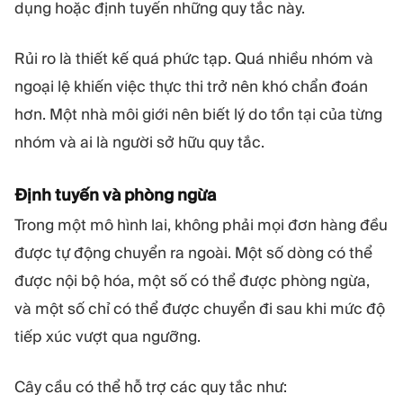
dụng hoặc định tuyến những quy tắc này.
Rủi ro là thiết kế quá phức tạp. Quá nhiều nhóm và
ngoại lệ khiến việc thực thi trở nên khó chẩn đoán
hơn. Một nhà môi giới nên biết lý do tồn tại của từng
nhóm và ai là người sở hữu quy tắc.
Định tuyến và phòng ngừa
Trong một mô hình lai, không phải mọi đơn hàng đều
được tự động chuyển ra ngoài. Một số dòng có thể
được nội bộ hóa, một số có thể được phòng ngừa,
và một số chỉ có thể được chuyển đi sau khi mức độ
tiếp xúc vượt qua ngưỡng.
Cây cầu có thể hỗ trợ các quy tắc như: