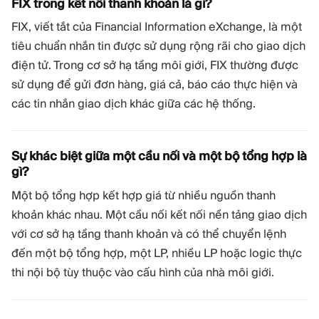
FIX trong kết nối thanh khoản là gì?
FIX, viết tắt của Financial Information eXchange, là một
tiêu chuẩn nhắn tin được sử dụng rộng rãi cho giao dịch
điện tử. Trong cơ sở hạ tầng môi giới, FIX thường được
sử dụng để gửi đơn hàng, giá cả, báo cáo thực hiện và
các tin nhắn giao dịch khác giữa các hệ thống.
Sự khác biệt giữa một cầu nối và một bộ tổng hợp là
gì?
Một bộ tổng hợp kết hợp giá từ nhiều nguồn thanh
khoản khác nhau. Một cầu nối kết nối nền tảng giao dịch
với cơ sở hạ tầng thanh khoản và có thể chuyển lệnh
đến một bộ tổng hợp, một LP, nhiều LP hoặc logic thực
thi nội bộ tùy thuộc vào cấu hình của nhà môi giới.