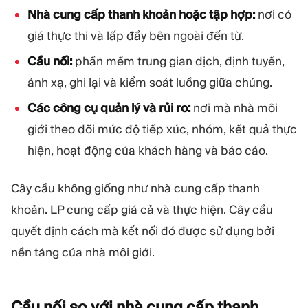
Nhà cung cấp thanh khoản hoặc tập hợp:
nơi có
giá thực thi và lấp đầy bên ngoài đến từ.
Cầu nối:
phần mềm trung gian dịch, định tuyến,
ánh xạ, ghi lại và kiểm soát luồng giữa chúng.
Các công cụ quản lý và rủi ro:
nơi mà nhà môi
giới theo dõi mức độ tiếp xúc, nhóm, kết quả thực
hiện, hoạt động của khách hàng và báo cáo.
Cây cầu không giống như nhà cung cấp thanh
khoản. LP cung cấp giá cả và thực hiện. Cây cầu
quyết định cách mà kết nối đó được sử dụng bởi
nền tảng của nhà môi giới.
Cầu nối so với nhà cung cấp thanh