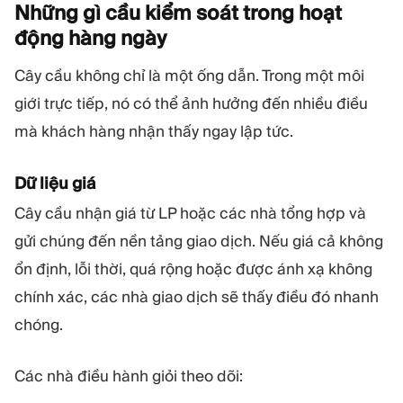
Những gì cầu kiểm soát trong hoạt
động hàng
ngày
Cây cầu không chỉ là một ống dẫn. Trong một môi
giới trực tiếp, nó có thể ảnh hưởng đến nhiều điều
mà khách hàng nhận thấy ngay lập tức.
Dữ liệu giá
Cây cầu nhận giá từ LP hoặc các nhà tổng hợp và
gửi chúng đến nền tảng giao dịch. Nếu giá cả không
ổn định, lỗi thời, quá rộng hoặc được ánh xạ không
chính xác, các nhà giao dịch sẽ thấy điều đó nhanh
chóng.
Các nhà điều hành giỏi theo dõi: