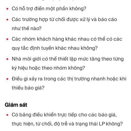
Có hỗ trợ điền một phần không?
Các trường hợp từ chối được xử lý và báo cáo
như thế nào?
Các nhóm khách hàng khác nhau có thể có các
quy tắc định tuyến khác nhau không?
Nhà môi giới có thể thiết lập mức tăng theo từng
ký hiệu hoặc theo nhóm không?
Điều gì xảy ra trong các thị trường nhanh hoặc khi
thiếu báo giá?
Giám sát
Có bảng điều khiển trực tiếp cho các báo giá,
thực hiện, từ chối, độ trễ và trạng thái LP không?