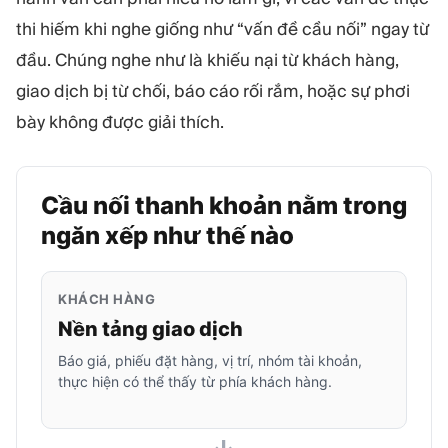
thi hiếm khi nghe giống như “vấn đề cầu nối” ngay từ
đầu. Chúng nghe như là khiếu nại từ khách hàng,
giao dịch bị từ chối, báo cáo rối rắm, hoặc sự phơi
bày không được giải thích.
Cầu nối thanh khoản nằm trong
ngăn xếp như thế nào
KHÁCH HÀNG
Nền tảng giao dịch
Báo giá, phiếu đặt hàng, vị trí, nhóm tài khoản,
thực hiện có thể thấy từ phía khách hàng.
→