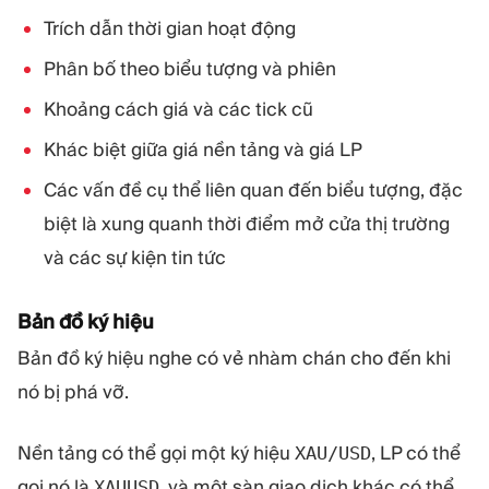
Trích dẫn thời gian hoạt động
Phân bố theo biểu tượng và phiên
Khoảng cách giá và các tick cũ
Khác biệt giữa giá nền tảng và giá LP
Các vấn đề cụ thể liên quan đến biểu tượng, đặc
biệt là xung quanh thời điểm mở cửa thị trường
và các sự kiện tin tức
Bản đồ ký hiệu
Bản đồ ký hiệu nghe có vẻ nhàm chán cho đến khi
nó bị phá vỡ.
Nền tảng có thể gọi một ký hiệu
, LP có thể
XAU/USD
gọi nó là
, và một sàn giao dịch khác có thể
XAUUSD