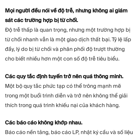
Mọi người đều nói về độ trễ, nhưng không ai giám
sát các trường hợp bị từ chối.
Độ trễ thấp là quan trọng, nhưng một trường hợp bị
từ chối nhanh vẫn là một giao dịch thất bại. Tỷ lệ lấp
đầy, lý do bị từ chối và phân phối độ trượt thường
cho biết nhiều hơn một con số độ trễ tiêu biểu.
Các quy tắc định tuyến trở nên quá thông minh.
Một bộ quy tắc phức tạp có thể trông mạnh mẽ
trong một buổi trình diễn và trở nên không thể giải
thích trong quá trình khiếu nại của khách hàng.
Các báo cáo không khớp nhau.
Báo cáo nền tảng, báo cáo LP, nhật ký cầu và số liệu