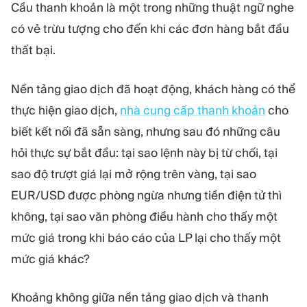
MÔ-ĐUN
Cầu thanh khoản là một trong những thuật ngữ nghe
Sàn giao dịch
Hậu cần
có vẻ trừu tượng cho đến khi các đơn hàng bắt đầu
thất bại.
TÀI NGUYÊN
THÊM
Nền tảng giao dịch đã hoạt động, khách hàng có thể
Hướng dẫn tiếp thị
Giới thiệu về Quadcode
thực hiện giao dịch,
nhà cung cấp thanh khoản
cho
Blog
Đội ngũ
Thuật ngữ
Sự kiện
biết kết nối đã sẵn sàng, nhưng sau đó những câu
Video hướng dẫn
Con số
hỏi thực sự bắt đầu: tại sao lệnh này bị từ chối, tại
Công cụ tính lợi nhuận
Tin tức công ty
sao độ trượt giá lại mở rộng trên vàng, tại sao
Kế hoạch kinh doanh
Nghề nghiệp
Bền vững
EUR/USD được phòng ngừa nhưng tiền điện tử thì
không, tại sao văn phòng điều hành cho thấy một
mức giá trong khi báo cáo của LP lại cho thấy một
THEO DÕI CHÚNG TÔI
mức giá khác?
Khoảng không giữa nền tảng giao dịch và thanh