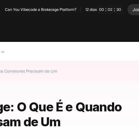
:
:
Joi
Can You Vibecode a Brokerage Platform?
12
dias
00
02
29
 os Corretores Precisam de Um
dge: O Que É e Quando
isam de Um