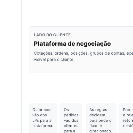
LADO DO CLIENTE
Plataforma de negociação
Cotações, ordens, posições, grupos de contas, e
visível para o cliente.
Os preços
Os
As regras
Pree
vão dos
pedidos
decidem
e rej
LPs para a
vão dos
para onde o
reto
plataforma.
clientes
fluxo é
relat
para a
direcionado.