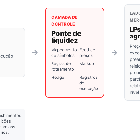
LAD
CAMADA DE
MER
CONTROLE
LPs
Ponte de
ag
liquidez
Preç
Mapeamento
Feed de
→
→
exec
de símbolos
preços
xecução
pree
Regras de
Markup
rejei
roteamento
pree
Hedge
Registros
parci
de
relat
execução
nível
nchimentos
eições
rnam aos
órios.