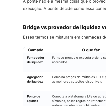
A ponte não é a mesma coisa que o provedo
execução. A ponte decide como essa conexão
Bridge vs provedor de liquidez 
Esses termos se misturam em chamadas de
Camada
O que faz
Fornecedor
Fornece preços e executa ordens s
de liquidez
acordados
Agregador
Combina preços de múltiplos LPs e 
de liquidez
as melhores cotações disponíveis
Ponte de
Conecta a plataforma a LPs ou agre
liquidez
símbolos, aplica regras de roteamen
ordens, recebe preenchimentos