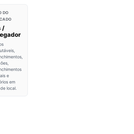
observar após o
lançamento
O DO
Você precisa ser proprietário da
ponte?
CADO
 /
regador
os
utáveis,
nchimentos,
ções,
nchimentos
ais e
órios em
 de local.