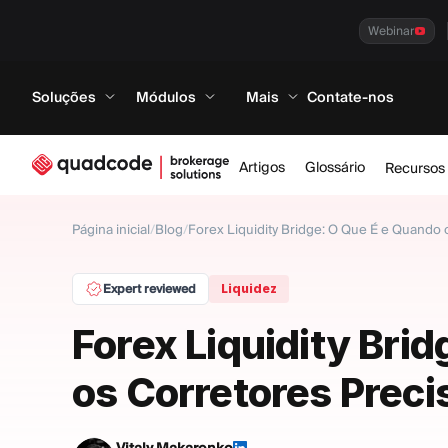
Webinar
Soluções
Módulos
Mais
Contate-nos
Artigos
Glossário
Recursos
Página inicial
/
Blog
/
Forex Liquidity Bridge: O Que É e Quando
Expert reviewed
Liquidez
Forex Liquidity Bri
os Corretores Prec