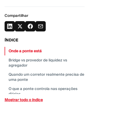
Compartilhar
ÍNDICE
Onde a ponte
está
Bridge vs provedor de liquidez vs
agregador
Quando um corretor realmente precisa de
uma
ponte
O que a ponte controla nas operações
diárias
Mostrar todo o índice
Onde os projetos de pontes dão
errado
O que perguntar a um fornecedor de
tecnologia de ponte ou
liquidez
Métricas que os corretores devem