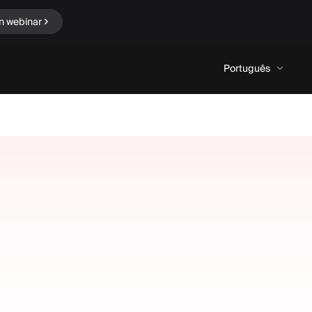
n webinar
Português