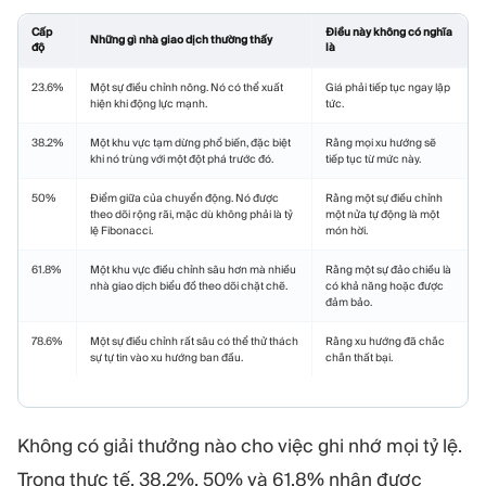
Cấp
Điều này không có nghĩa
Những gì nhà giao dịch thường thấy
độ
là
23.6%
Một sự điều chỉnh nông. Nó có thể xuất
Giá phải tiếp tục ngay lập
hiện khi động lực mạnh.
tức.
38.2%
Một khu vực tạm dừng phổ biến, đặc biệt
Rằng mọi xu hướng sẽ
khi nó trùng với một đột phá trước đó.
tiếp tục từ mức này.
50%
Điểm giữa của chuyển động. Nó được
Rằng một sự điều chỉnh
theo dõi rộng rãi, mặc dù không phải là tỷ
một nửa tự động là một
lệ Fibonacci.
món hời.
61.8%
Một khu vực điều chỉnh sâu hơn mà nhiều
Rằng một sự đảo chiều là
nhà giao dịch biểu đồ theo dõi chặt chẽ.
có khả năng hoặc được
đảm bảo.
78.6%
Một sự điều chỉnh rất sâu có thể thử thách
Rằng xu hướng đã chắc
sự tự tin vào xu hướng ban đầu.
chắn thất bại.
Không có giải thưởng nào cho việc ghi nhớ mọi tỷ lệ.
Trong thực tế, 38.2%, 50% và 61.8% nhận được