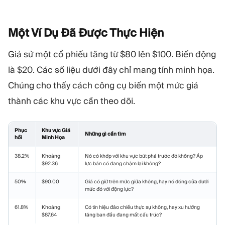
Một Ví Dụ Đã Được Thực
Hiện
Giả sử một cổ phiếu tăng từ $80 lên $100. Biến động
là $20. Các số liệu dưới đây chỉ mang tính minh họa.
Chúng cho thấy cách công cụ biến một mức giá
thành các khu vực cần theo dõi.
Phục
Khu vực Giá
Những gì cần tìm
hồi
Minh Họa
38.2%
Khoảng
Nó có khớp với khu vực bứt phá trước đó không? Áp
$92.36
lực bán có đang chậm lại không?
50%
$90.00
Giá có giữ trên mức giữa không, hay nó đóng cửa dưới
mức đó với động lực?
61.8%
Khoảng
Có tín hiệu đảo chiều thực sự không, hay xu hướng
$87.64
tăng ban đầu đang mất cấu trúc?