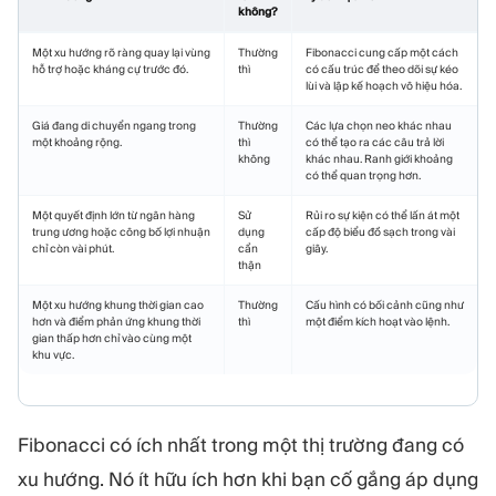
không?
Một xu hướng rõ ràng quay lại vùng
Thường
Fibonacci cung cấp một cách
hỗ trợ hoặc kháng cự trước đó.
thì
có cấu trúc để theo dõi sự kéo
lùi và lập kế hoạch vô hiệu hóa.
Giá đang di chuyển ngang trong
Thường
Các lựa chọn neo khác nhau
một khoảng rộng.
thì
có thể tạo ra các câu trả lời
không
khác nhau. Ranh giới khoảng
có thể quan trọng hơn.
Một quyết định lớn từ ngân hàng
Sử
Rủi ro sự kiện có thể lấn át một
trung ương hoặc công bố lợi nhuận
dụng
cấp độ biểu đồ sạch trong vài
chỉ còn vài phút.
cẩn
giây.
thận
Một xu hướng khung thời gian cao
Thường
Cấu hình có bối cảnh cũng như
hơn và điểm phản ứng khung thời
thì
một điểm kích hoạt vào lệnh.
gian thấp hơn chỉ vào cùng một
khu vực.
Fibonacci có ích nhất trong một thị trường đang có
xu hướng. Nó ít hữu ích hơn khi bạn cố gắng áp dụng