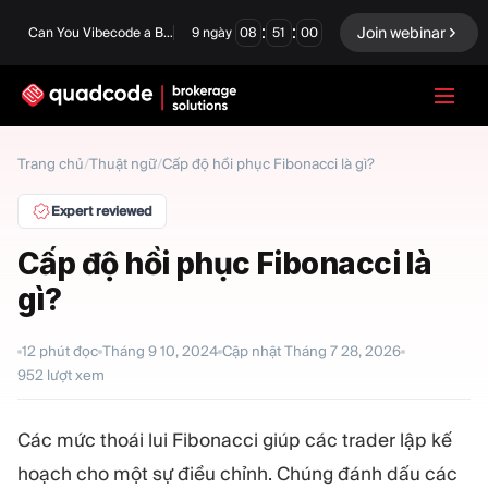
:
:
Join webinar
Can You Vibecode a Brokerage Platform?
9
ngày
08
50
59
LANGUAGE
Trang chủ
/
Thuật ngữ
/
Cấp độ hồi phục Fibonacci là gì?
Tiếng Việt
Expert reviewed
Cấp độ hồi phục Fibonacci là
gì?
Giải pháp chìa khóa trao
Quyền chọn nhị phân
tay
Sàn giao dịch và Thanh
12
phút đọc
Tháng 9 10, 2024
Cập nhật
Tháng 7 28, 2026
Ngoại hối/CFD
toán bù trừ
952
lượt xem
Prop Firm
Các mức thoái lui Fibonacci giúp các trader lập kế
hoạch cho một sự điều chỉnh. Chúng đánh dấu các