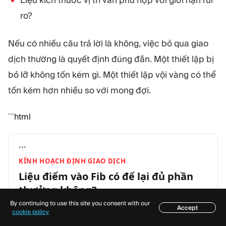
Liệu kích thước vị trí vẫn phù hợp với giới hạn rủi
ro?
Nếu có nhiều câu trả lời là không, việc bỏ qua giao
dịch thường là quyết định đúng đắn. Một thiết lập bị
bỏ lỡ không tốn kém gì. Một thiết lập vội vàng có thể
tốn kém hơn nhiều so với mong đợi.
```html
```
KÍNH HOẠCH ĐỊNH GIAO DỊCH
Liệu điểm vào Fib có để lại đủ phần
thưởng
không?
By continuing to use this site you consent with our
Chọn một mức hồi phục và ngân sách rủi ro. Người lập
Accept
Mục lục
cookie policy
kế hoạch ước lượng điểm vào, điểm không hợp lệ, mục