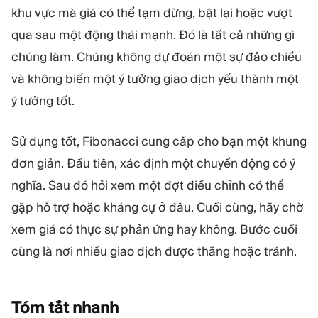
MÔ-ĐUN
khu vực mà giá có thể tạm dừng, bật lại hoặc vượt
Sàn giao dịch
Hậu cần
qua sau một động thái mạnh. Đó là tất cả những gì
chúng làm. Chúng không dự đoán một sự đảo chiều
TÀI NGUYÊN
THÊM
và không biến một ý tưởng giao dịch yếu thành một
Hướng dẫn tiếp thị
Giới thiệu về Quadcode
ý tưởng tốt.
Blog
Đội ngũ
Thuật ngữ
Sự kiện
Sử dụng tốt, Fibonacci cung cấp cho bạn một khung
Video hướng dẫn
Con số
đơn giản. Đầu tiên, xác định một chuyển động có ý
Công cụ tính lợi nhuận
Tin tức công ty
Kế hoạch kinh doanh
Nghề nghiệp
nghĩa. Sau đó hỏi xem một đợt điều chỉnh có thể
Bền vững
gặp hỗ trợ hoặc kháng cự ở đâu. Cuối cùng, hãy chờ
xem giá có thực sự phản ứng hay không. Bước cuối
THEO DÕI CHÚNG TÔI
cùng là nơi nhiều giao dịch được thắng hoặc tránh.
Tóm tắt
nhanh