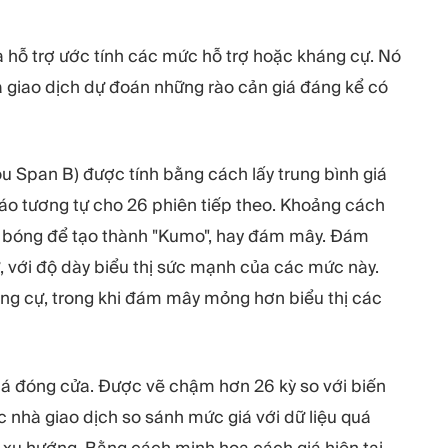
hỗ trợ ước tính các mức hỗ trợ hoặc kháng cự. Nó
 giao dịch dự đoán những rào cản giá đáng kể có
u Span B) được tính bằng cách lấy trung bình giá
 báo tương tự cho 26 phiên tiếp theo. Khoảng cách
 bóng để tạo thành "Kumo", hay đám mây. Đám
ự, với độ dày biểu thị sức mạnh của các mức này.
ng cự, trong khi đám mây mỏng hơn biểu thị các
iá đóng cửa. Được vẽ chậm hơn 26 kỳ so với biến
c nhà giao dịch so sánh mức giá với dữ liệu quá
 xu hướng. Bằng cách minh họa cách giá hiện tại