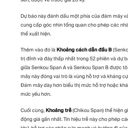
Dự báo này đánh dấu một phía của đám mây và 
cung cấp góc nhìn tổng quan cho phép các nhà
thể xuất hiện.
Thêm vào đó là
Khoảng cách dẫn đầu B
(Senko
trị đỉnh và đáy thấp nhất trong 52 phiên và dự
giữa Senkou Span A và Senkou Span B được tô
mây này đóng vai trò là vùng hỗ trợ và kháng c
Đám mây dày hơn biểu thị mức hỗ trợ hoặc khá
mức yếu hơn.
Cuối cùng,
Khoảng trễ
(Chikou Span) thể hiện g
động giá gần nhất. Tín hiệu trễ này cho phép cá
khứ, hỗ trợ xác nhận sức mạnh và hướng đi của