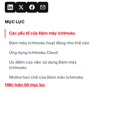
MỤC LỤC
Các yếu tố của Đám mây
Ichimoku
Đám mây Ichimoku hoạt động như thế
nào
Ứng dụng Ichimoku
Cloud
Ưu điểm của việc sử dụng Đám mây
Ichimoku
Những hạn chế của Đám mây
Ichimoku
Hiện toàn bộ mục lục
Những lỗi thường gặp khi sử dụng đám
mây
Ichimoku
Tùy chỉnh Đám mây
Ichimoku
Phần kết
luận