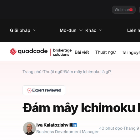
Webinar
Giải pháp
Mô-đun
Khác
Liên 
Bài viết
Thuật ngữ
Tài nguy
Trang chủ
/
Thuật ngữ
/
Đám mây Ichimoku là gì?
Expert reviewed
Đám mây Ichimoku l
Iva Kalatozishvili
10
phút đọc
Tháng 9 
Business Development Manager