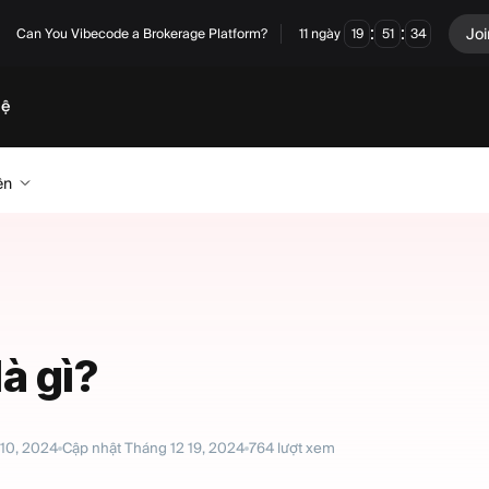
:
:
Joi
Can You Vibecode a Brokerage Platform?
11
ngày
19
51
33
hệ
ên
à gì?
10, 2024
Cập nhật
Tháng 12 19, 2024
764
lượt xem