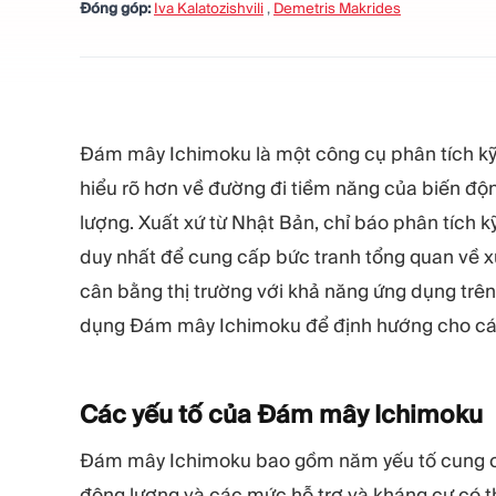
Đóng góp:
Iva Kalatozishvili
,
Demetris Makrides
Đám mây Ichimoku là một công cụ phân tích kỹ
hiểu rõ hơn về đường đi tiềm năng của biến độn
lượng. Xuất xứ từ Nhật Bản, chỉ báo phân tích 
duy nhất để cung cấp bức tranh tổng quan về xu
cân bằng thị trường với khả năng ứng dụng trên 
dụng Đám mây Ichimoku để định hướng cho các
Các yếu tố của Đám mây
Ichimoku
Đám mây Ichimoku bao gồm năm yếu tố cung cấp
động lượng và các mức hỗ trợ và kháng cự có t