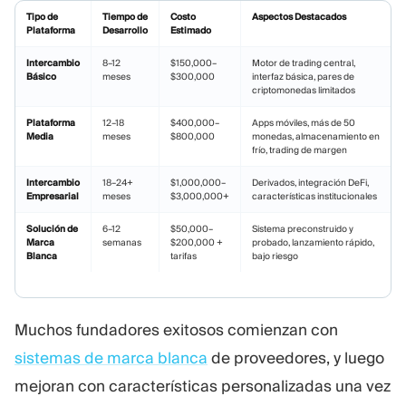
Tipo de
Tiempo de
Costo
Aspectos Destacados
Plataforma
Desarrollo
Estimado
Intercambio
8–12
$150,000–
Motor de trading central,
Básico
meses
$300,000
interfaz básica, pares de
criptomonedas limitados
Plataforma
12–18
$400,000–
Apps móviles, más de 50
Media
meses
$800,000
monedas, almacenamiento en
frío, trading de margen
Intercambio
18–24+
$1,000,000–
Derivados, integración DeFi,
Empresarial
meses
$3,000,000+
características institucionales
Solución de
6–12
$50,000–
Sistema preconstruido y
Marca
semanas
$200,000 +
probado, lanzamiento rápido,
Blanca
tarifas
bajo riesgo
Muchos fundadores exitosos comienzan con
sistemas de marca blanca
de proveedores, y luego
mejoran con características personalizadas una vez