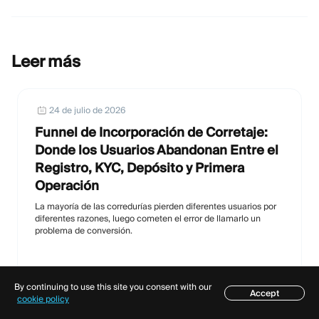
Leer más
24 de julio de 2026
Funnel de Incorporación de Corretaje:
Donde los Usuarios Abandonan Entre el
Registro, KYC, Depósito y Primera
Operación
La mayoría de las corredurías pierden diferentes usuarios por
diferentes razones, luego cometen el error de llamarlo un
problema de conversión.
By continuing to use this site you consent with our
Accept
Índice
cookie policy