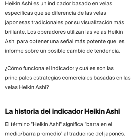
Heikin Ashi es un indicador basado en velas
Plataforma De Trading
Oficina De Soporte
específicas que se diferencia de las velas
japonesas tradicionales por su visualización más
RECURSOS
MÁS
brillante. Los operadores utilizan las velas Heikin
Guía de marketing
Sobre Nosotros
Ashi para obtener una señal más potente que les
Blog
Equipo
informe sobre un posible cambio de tendencia.
Glosario
Eventos
Tutoriales en vídeo
Números
Calculadora
Noticias de la empresa
¿Cómo funciona el indicador y cuáles son las
Plan de negocio
Carreras
principales estrategias comerciales basadas en las
Sostenibilidad
velas Heikin Ashi?
SÍGUENOS
La historia del indicador Heikin
Ashi
El término "Heikin Ashi" significa "barra en el
medio/barra promedio" al traducirse del japonés.