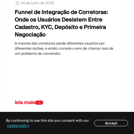
24 de julho de 2026
Funnel de Integração de Corretoras:
Onde os Usuários Desistem Entre
Cadastro, KYC, Depósito e Primeira
Negociação
A maioria das corretoras perde diferentes usuários por
diferentes razões, e então comete o erro de chamar isso de
um problema de conversão.
leia mais
By continuing to use this site you consent with our
9 de julho de 2026
Accept
Índice
cookie policy
Aprovação do Provedor de Pagamento