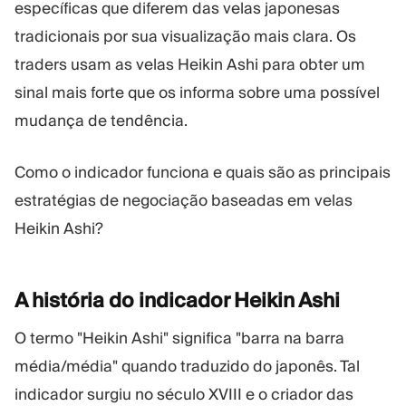
específicas que diferem das velas japonesas
Plataforma Trading
Administração
tradicionais por sua visualização mais clara. Os
traders usam as velas Heikin Ashi para obter um
RECURSOS
MAIS
sinal mais forte que os informa sobre uma possível
Guia de marketing
Sobre nós
mudança de tendência.
Blog
Equipe
Glossário
Eventos
Tutoriais em vídeo
Números
Como o indicador funciona e quais são as principais
Calculadora de lucro
Notícias da empresa
estratégias de negociação baseadas em velas
Plano de negócios
Carreiras
Heikin Ashi?
Sustentabilidade
SIGA-NOS
A história do indicador Heikin
Ashi
O termo "Heikin Ashi" significa "barra na barra
média/média" quando traduzido do japonês. Tal
indicador surgiu no século XVIII e o criador das