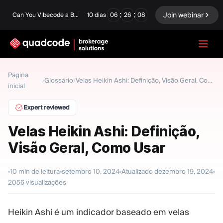
:
:
Join webinar
Can You Vibecode a Brokerage Platform?
10
dias
06
26
06
LANGUAGE
Página
Glossário
/
/
Velas Heikin Ashi: Definição, Visão Geral, Como Usar
inicial
Português
Expert reviewed
Velas Heikin Ashi: Definição,
Solução completa
Opções Binárias
Visão Geral, Como Usar
Forex / CFD
Exchange e Clearing
10
min de leitura
setembro 10, 2024
Atualizado
dezembro 19, 2024
Mesa Proprietária
2056
visualizações
Heikin Ashi é um indicador baseado em velas
MÓDULOS