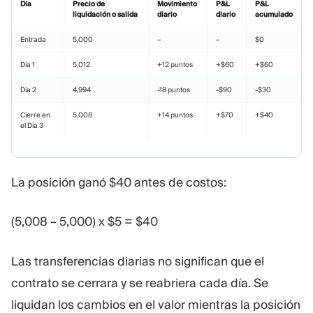
Día
Precio de
Movimiento
P&L
P&L
liquidación o salida
diario
diario
acumulado
Entrada
5,000
–
–
$0
Día 1
5,012
+12 puntos
+$60
+$60
Día 2
4,994
-18 puntos
-$90
-$30
Cierre en
5,008
+14 puntos
+$70
+$40
el Día 3
La posición ganó $40 antes de costos:
(5,008 – 5,000) x $5 = $40
Las transferencias diarias no significan que el
contrato se cerrara y se reabriera cada día. Se
liquidan los cambios en el valor mientras la posición