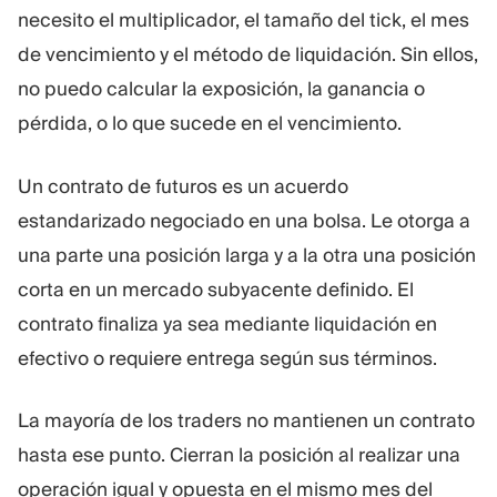
necesito el multiplicador, el tamaño del tick, el mes
Plataforma De Trading
Oficina De Soporte
de vencimiento y el método de liquidación. Sin ellos,
no puedo calcular la exposición, la ganancia o
RECURSOS
MÁS
pérdida, o lo que sucede en el vencimiento.
Guía de marketing
Sobre Nosotros
Blog
Equipo
Un contrato de futuros es un acuerdo
Glosario
Eventos
Tutoriales en vídeo
Números
estandarizado negociado en una bolsa. Le otorga a
Calculadora
Noticias de la empresa
una parte una posición larga y a la otra una posición
Plan de negocio
Carreras
corta en un mercado subyacente definido. El
Sostenibilidad
contrato finaliza ya sea mediante liquidación en
efectivo o requiere entrega según sus términos.
SÍGUENOS
La mayoría de los traders no mantienen un contrato
hasta ese punto. Cierran la posición al realizar una
operación igual y opuesta en el mismo mes del