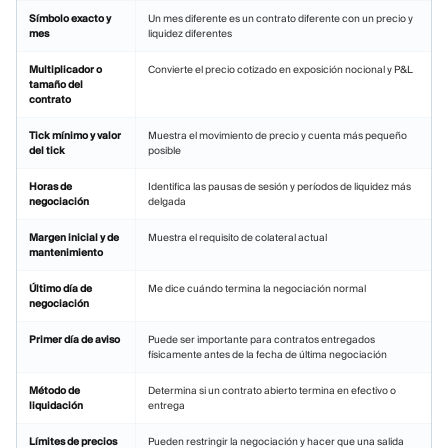
Símbolo exacto y
Un mes diferente es un contrato diferente con un precio y
mes
liquidez diferentes
Multiplicador o
Convierte el precio cotizado en exposición nocional y P&L
tamaño del
contrato
Tick mínimo y valor
Muestra el movimiento de precio y cuenta más pequeño
del tick
posible
Horas de
Identifica las pausas de sesión y períodos de liquidez más
negociación
delgada
Margen inicial y de
Muestra el requisito de colateral actual
mantenimiento
Último día de
Me dice cuándo termina la negociación normal
negociación
Primer día de aviso
Puede ser importante para contratos entregados
físicamente antes de la fecha de última negociación
Método de
Determina si un contrato abierto termina en efectivo o
liquidación
entrega
Límites de precios
Pueden restringir la negociación y hacer que una salida