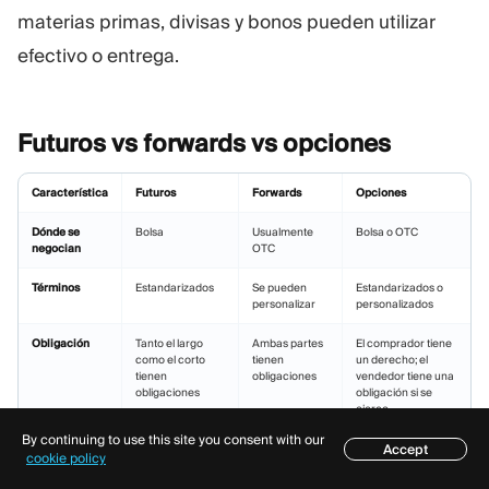
materias primas, divisas y bonos pueden utilizar
efectivo o entrega.
Futuros vs forwards vs
opciones
Característica
Futuros
Forwards
Opciones
Dónde se
Bolsa
Usualmente
Bolsa o OTC
negocian
OTC
Términos
Estandarizados
Se pueden
Estandarizados o
personalizar
personalizados
Obligación
Tanto el largo
Ambas partes
El comprador tiene
como el corto
tienen
un derecho; el
tienen
obligaciones
vendedor tiene una
obligaciones
obligación si se
ejerce
By continuing to use this site you consent with our
Accept
Pago por
Colateral de
Depende del
El comprador paga
Índice
cookie policy
adelantado
margen
acuerdo y los
una prima; el
términos del
vendedor puede