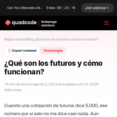
:
:
Join webinar
Can You Vibecode a Brokerage Platform?
9
días
08
23
17
LANGUAGE
Página Inicial
/
Blog
/
¿Qué son los futuros y cómo funcionan?
Español
Expert reviewed
Tecnología
¿Qué son los futuros y cómo
funcionan?
Solución Llave En Mano
Opciones Binarias
Forex / CFD
Intercambio y
13
min de lectura
agosto 2, 2024
Actualizado
julio 31, 2026
compensación
1664
vistas
Una Prop Firm
Cuando una cotización de futuros dice 5,000, ese
número por sí solo no me dice casi nada. Aún
MÓDULOS