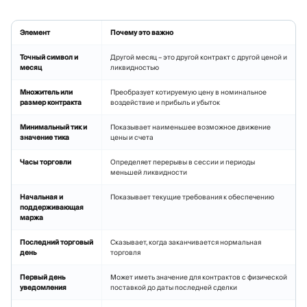
Элемент
Почему это важно
Точный символ и
Другой месяц – это другой контракт с другой ценой и
месяц
ликвидностью
Множитель или
Преобразует котируемую цену в номинальное
размер контракта
воздействие и прибыль и убыток
Минимальный тик и
Показывает наименьшее возможное движение
значение тика
цены и счета
Часы торговли
Определяет перерывы в сессии и периоды
меньшей ликвидности
Начальная и
Показывает текущие требования к обеспечению
поддерживающая
маржа
Последний торговый
Сказывает, когда заканчивается нормальная
день
торговля
Первый день
Может иметь значение для контрактов с физической
уведомления
поставкой до даты последней сделки