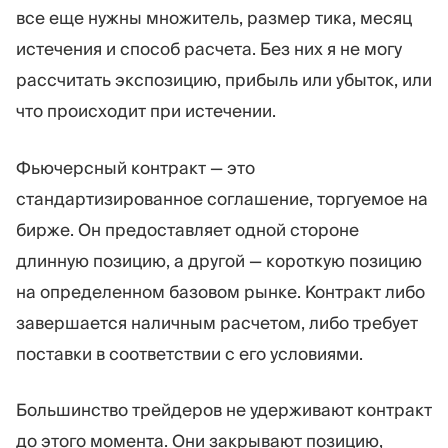
Торговая платформа
Back-office
все еще нужны множитель, размер тика, месяц
истечения и способ расчета. Без них я не могу
рассчитать экспозицию, прибыль или убыток, или
РЕСУРСЫ
ЕЩЁ
что происходит при истечении.
Руководство по
О нас
маркетингу
Команда
Блог
События
Фьючерсный контракт — это
Словарь терминов
Цифры
стандартизированное соглашение, торгуемое на
Видеоуроки
Новости компании
бирже. Он предоставляет одной стороне
Калькулятор прибыли
Карьера
Бизнес План
Устойчивость
длинную позицию, а другой — короткую позицию
на определенном базовом рынке. Контракт либо
завершается наличным расчетом, либо требует
ПОДПИШИТЕСЬ НА НАС
поставки в соответствии с его условиями.
Большинство трейдеров не удерживают контракт
до этого момента. Они закрывают позицию,