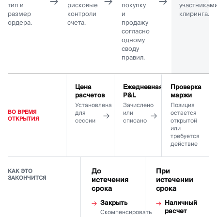
→
→
→
тип и
рисковые
покупку
участникам
размер
контроли
и
клиринга.
ордера.
счета.
продажу
согласно
одному
своду
правил.
Цена
Ежедневная
Проверка
расчетов
P&L
маржи
Установлена
Зачислено
Позиция
ВО ВРЕМЯ
для
или
остается
ОТКРЫТИЯ
сессии
списано
открытой
или
требуется
действие
До
При
КАК ЭТО
ЗАКОНЧИТСЯ
истечения
истечении
срока
срока
Закрыть
Наличный
расчет
Скомпенсировать