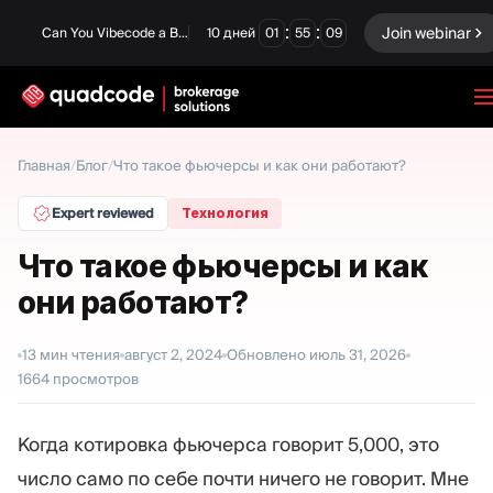
:
:
Join webinar
Can You Vibecode a Brokerage Platform?
10
дней
01
55
08
LANGUAGE
Главная
/
Блог
/
Что такое фьючерсы и как они работают?
Русский
Expert reviewed
Технология
Что такое фьючерсы и как
они работают?
Готовое решение
Бинарные опционы
Forex / CFD
Биржа и Клиринг
13
мин чтения
август 2, 2024
Обновлено
июль 31, 2026
1664
просмотров
Prop Firm
Когда котировка фьючерса говорит 5,000, это
МОДУЛИ
число само по себе почти ничего не говорит. Мне