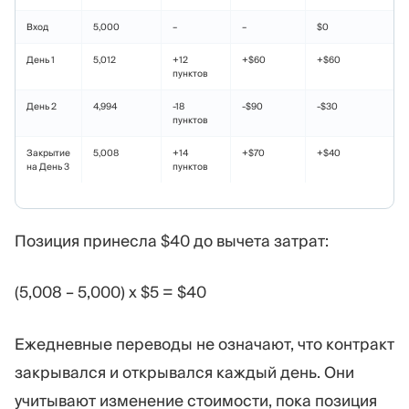
Вход
5,000
–
–
$0
День 1
5,012
+12
+$60
+$60
пунктов
День 2
4,994
-18
-$90
-$30
пунктов
Закрытие
5,008
+14
+$70
+$40
на День 3
пунктов
Позиция принесла $40 до вычета затрат:
(5,008 – 5,000) x $5 = $40
Ежедневные переводы не означают, что контракт
закрывался и открывался каждый день. Они
учитывают изменение стоимости, пока позиция