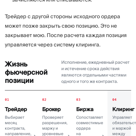
Трейдер с другой стороны исходного ордера
может позже закрыть свою позицию. Это не
закрывает мою. После расчета каждая позиция
управляется через систему клиринга.
Исполнение, ежедневный расчет
Жизнь
и истечение срока действия
фьючерсной
являются отдельными частями
позиции
одного и того же контракта.
01
02
03
04
Трейдер
Брокер
Биржа
Клиринг
Выбирает
Проверяет
Сопоставляет
Управляет
месяц
разрешения,
совместимые
обязательс
контракта,
маржу и
ордера
и маржой
направление,
уровневые
на
между