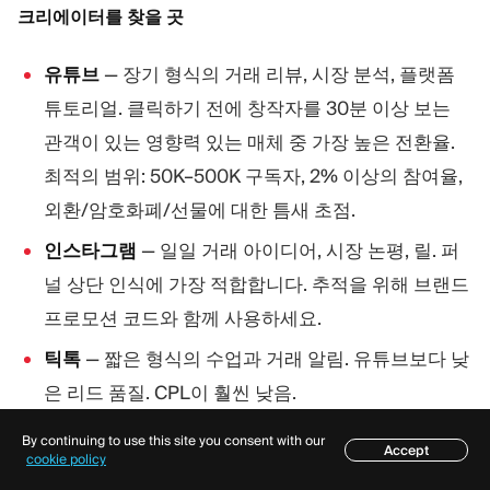
크리에이터를 찾을 곳
유튜브
— 장기 형식의 거래 리뷰, 시장 분석, 플랫폼
튜토리얼. 클릭하기 전에 창작자를 30분 이상 보는
관객이 있는 영향력 있는 매체 중 가장 높은 전환율.
최적의 범위: 50K–500K 구독자, 2% 이상의 참여율,
외환/암호화폐/선물에 대한 틈새 초점.
인스타그램
— 일일 거래 아이디어, 시장 논평, 릴. 퍼
널 상단 인식에 가장 적합합니다. 추적을 위해 브랜드
프로모션 코드와 함께 사용하세요.
틱톡
— 짧은 형식의 수업과 거래 알림. 유튜브보다 낮
은 리드 품질. CPL이 훨씬 낮음.
텔레그램과 디스코드
— 저평가된 채널. 대형 외환 텔
By continuing to use this site you consent with our
Accept
목차
cookie policy
레그램 채널(2만–20만 회원)은 CIS, MENA, LATAM,