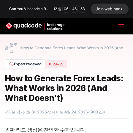
:
:
Join webinar
Can You Vibecode a Brokerage Platform?
12
일
06
46
57
LANGUAGE
블로
홈
/
/
How to Generate Forex Leads: What Works in 2026 (And What Doesn't)
그
한국어
Expert reviewed
비즈니스
How to Generate Forex Leads:
턴키 솔루션
바이너리 옵션
What Works in 2026 (And
Forex / CFD
거래소 및 청산
What Doesn't)
프롭 펌
33
분 읽기
1월 31, 2025
업데이트
4월 24, 2026
1980
조회
모듈
외환 리드 생성은 잔인한 수학입니다.