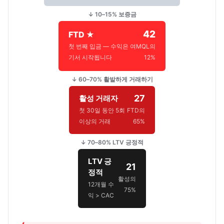
↓ 10–15% 보증금
42
FTD ★
첫 번째 입금 — 수익은 여
MQL의
기서 시작됩니다
12%
↓ 60–70% 활발하게 거래하기
27
활성 거래자
첫 30일 동안 5회
FTD의
이상의 거래
65%
↓ 70–80% LTV 긍정적
LTV 긍
21
정적
활성의
12개월 수
75%
익 > CAC