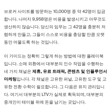
트레이딩 플랫폼
백오피스
브로커 사이트를 방문하는 10,000명 중 약 42명이 입금
합니다. 나머지 9,958명은 비용을 발생시키고 아무것도
리소스
더보기
생산하지 않습니다. 당신의 임무는 그 42명을 충분히 저
마케팅 가이드
회사 소개
렴하게 만들고, 그들이 스스로 비용을 충당할 만큼 오랫
블로그
팀
용어집
이벤트
동안 머물도록 하는 것입니다.
동영상 튜토리얼
통계
수익 계산기
회사 뉴스
이 가이드는 정확히 그렇게 하는 방법에 대한 플레이북
비즈니스 계획
채용
입니다. 소매 외환에서 대부분의 인수 작업을 수행하는
지속가능성
네 가지 채널은
제휴, 유료 트래픽, 콘텐츠 및 인플루언서
마케팅
입니다. 각 채널은 고유한 퍼널, 고유한 도구 및 고
팔로우하기
유한 전환 수학이 필요합니다. 그 다음은 유지 관리입니
다. 여기서 대부분의 LTV가 실제로 획득되며, 대부분의
중개인이 테이블 위에 돈을 남기는 곳입니다.