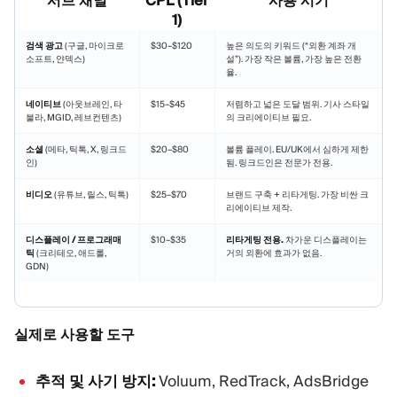
서브 채널
CPL (Tier
사용 시기
1)
검색 광고
(구글, 마이크로
$30–$120
높은 의도의 키워드 (“외환 계좌 개
소프트, 얀덱스)
설”). 가장 작은 볼륨, 가장 높은 전환
율.
네이티브
(아웃브레인, 타
$15–$45
저렴하고 넓은 도달 범위. 기사 스타일
불라, MGID, 레브컨텐츠)
의 크리에이티브 필요.
소셜
(메타, 틱톡, X, 링크드
$20–$80
볼륨 플레이. EU/UK에서 심하게 제한
인)
됨. 링크드인은 전문가 전용.
비디오
(유튜브, 릴스, 틱톡)
$25–$70
브랜드 구축 + 리타게팅. 가장 비싼 크
리에이티브 제작.
디스플레이 / 프로그래매
$10–$35
리타게팅 전용.
차가운 디스플레이는
틱
(크리테오, 애드롤,
거의 외환에 효과가 없음.
GDN)
실제로 사용할 도구
추적 및 사기 방지:
Voluum, RedTrack, AdsBridge