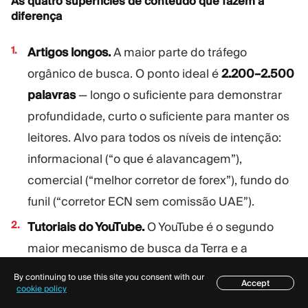
As quatro superfícies de conteúdo que fazem a
diferença
Artigos longos.
A maior parte do tráfego
orgânico de busca. O ponto ideal é
2.200–2.500
palavras
— longo o suficiente para demonstrar
profundidade, curto o suficiente para manter os
leitores. Alvo para todos os níveis de intenção:
informacional (“o que é alavancagem”),
comercial (“melhor corretor de forex”), fundo do
funil (“corretor ECN sem comissão UAE”).
Tutoriais do YouTube.
O YouTube é o segundo
maior mecanismo de busca da Terra e a
plataforma educacional dominante para novos
By continuing to use this site you consent with our
Accept
Índice
traders. Dois vídeos por semana durante 18
cookie policy