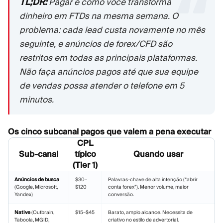
TL;DR:
Pagar é como você transforma
dinheiro em FTDs na mesma semana. O
problema: cada lead custa novamente no mês
seguinte, e anúncios de forex/CFD são
restritos em todas as principais plataformas.
Não faça anúncios pagos até que sua equipe
de vendas possa atender o telefone em 5
minutos.
Os cinco subcanal pagos que valem a pena executar
CPL
Sub-canal
típico
Quando usar
(Tier 1)
Anúncios de busca
$30–
Palavras-chave de alta intenção (“abrir
(Google, Microsoft,
$120
conta forex”). Menor volume, maior
Yandex)
conversão.
Native
(Outbrain,
$15–$45
Barato, amplo alcance. Necessita de
Taboola, MGID,
criativo no estilo de advertorial.