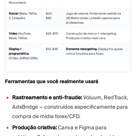
Revcontent)
Social
(Meta, TikTok,
$20–
Jogo de volume. Fortemente restrito na
X, LinkedIn)
$80
UE/Reino Unido. LinkedIn apenas para
profissionais.
Vídeo
(YouTube,
$25–$70
Construção de marca + retargeting.
Reels, TikTok)
Produção criativa mais cara.
Display /
$10–$35
Somente retargeting.
Display fria quase
programática
nunca funciona para forex.
(Criteo, AdRoll, GDN)
Ferramentas que você realmente usará
Rastreamento e anti-fraude:
Voluum, RedTrack,
AdsBridge — construídos especificamente para
compra de mídia forex/CFD.
Produção criativa:
Canva e Figma para