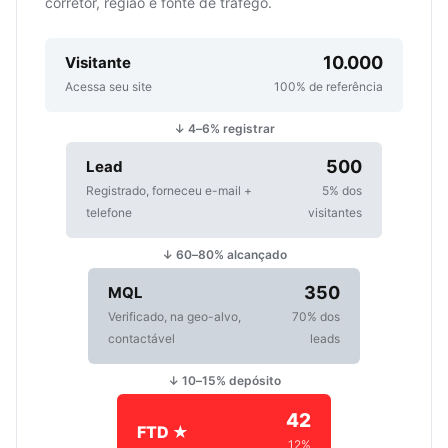
corretor, região e fonte de tráfego.
10.000
Visitante
Acessa seu site
100% de referência
↓ 4–6% registrar
500
Lead
Registrado, forneceu e-mail +
5% dos
telefone
visitantes
↓ 60–80% alcançado
350
MQL
Verificado, na geo-alvo,
70% dos
contactável
leads
↓ 10–15% depósito
42
FTD ★
12%