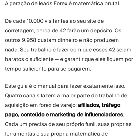
A geração de leads Forex é matemática brutal.
Plataforma Trading
Administração
De cada 10.000 visitantes ao seu site de
RECURSOS
MAIS
corretagem, cerca de 42 farão um depósito. Os
Guia de marketing
Sobre nós
outros 9.958 custam dinheiro e não produzem
Blog
Equipe
nada. Seu trabalho é fazer com que esses 42 sejam
Glossário
Eventos
Tutoriais em vídeo
Números
baratos o suficiente — e garantir que eles fiquem por
Calculadora de lucro
Notícias da empresa
tempo suficiente para se pagarem.
Plano de negócios
Carreiras
Sustentabilidade
Este guia é o manual para fazer exatamente isso.
Quatro canais fazem a maior parte do trabalho de
SIGA-NOS
aquisição em forex de varejo:
afiliados, tráfego
pago, conteúdo e marketing de influenciadores
.
Cada um precisa de seu próprio funil, suas próprias
ferramentas e sua própria matemática de