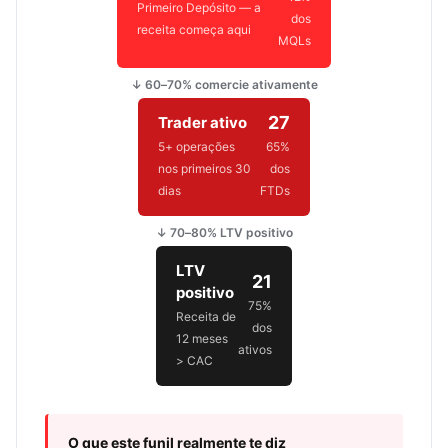
Primeiro Depósito — a
dos
receita começa aqui
MQLs
↓ 60–70% comercie ativamente
27
Trader ativo
5+ operações
65%
nos primeiros 30
dos
dias
FTDs
↓ 70–80% LTV positivo
LTV
21
positivo
75%
Receita de
dos
12 meses
ativos
> CAC
O que este funil realmente te diz