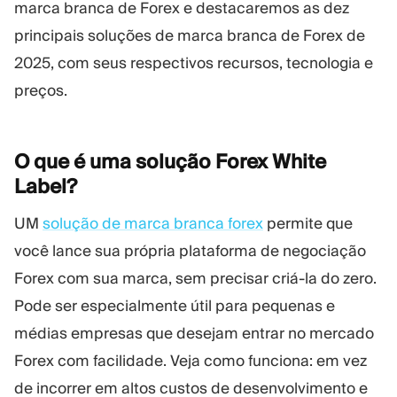
marca branca de Forex e destacaremos as dez
Plataforma Trading
Administração
principais soluções de marca branca de Forex de
2025, com seus respectivos recursos, tecnologia e
RECURSOS
MAIS
preços.
Guia de marketing
Sobre nós
Blog
Equipe
Glossário
Eventos
O que é uma solução Forex White
Tutoriais em vídeo
Números
Label?
Calculadora de lucro
Notícias da empresa
Plano de negócios
Carreiras
UM
solução de marca branca forex
permite que
Sustentabilidade
você lance sua própria plataforma de negociação
Forex com sua marca, sem precisar criá-la do zero.
SIGA-NOS
Pode ser especialmente útil para pequenas e
médias empresas que desejam entrar no mercado
Forex com facilidade. Veja como funciona: em vez
de incorrer em altos custos de desenvolvimento e