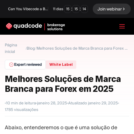
:
:
Join webinar
Can You Vibecode a Brokerage Platform?
11
dias
15
15
13
LANGUAGE
Página
Blog
/
/
Melhores Soluções de Marca Branca para Forex em 2025
inicial
Português
Expert reviewed
White Label
Melhores Soluções de Marca
Solução completa
Opções Binárias
Branca para Forex em 2025
Forex / CFD
Exchange e Clearing
10
min de leitura
janeiro 28, 2025
Atualizado
janeiro 29, 2025
Mesa Proprietária
1785
visualizações
Abaixo, entenderemos o que é uma solução de
MÓDULOS