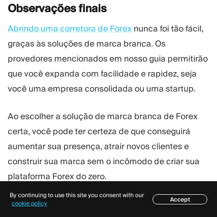
Observações
finais
Abrindo uma corretora de Forex
nunca foi tão fácil,
graças às soluções de marca branca. Os
provedores mencionados em nosso guia permitirão
que você expanda com facilidade e rapidez, seja
você uma empresa consolidada ou uma startup.
Ao escolher a solução de marca branca de Forex
certa, você pode ter certeza de que conseguirá
aumentar sua presença, atrair novos clientes e
construir sua marca sem o incômodo de criar sua
plataforma Forex do zero.
By continuing to use this site you consent with our
Accept
2025 é o momento perfeito para entrar no mercado
Índice
cookie policy