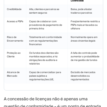
Licenciada
Credibilidade
Alta, clientes e parceiros se
Baixa, pode afastar
sentem seguros
traders e parceiros
Acesso a PSPs
Capaz de colaborar com
Freqüentemente restrito a
provedores de pagamento de
PSPs mais arriscados ou
primeira linha
offshore
Risco de
Totalmente em conformidade
Normalmente opera em
Encerramento
com as regulamentações
áreas cinzentas legais
financeiras
Proteção ao
Os fundos dos clientes são
A falta de controle pode
Cliente
mantidos separados, e há
aumentar a probabilidade
obrigações de auditoria e
de má gestão de fundos
relatórios
Alcance de
Capaz de comercializar para
Excluído de mercados
Mercado
países sujeitos a
desenvolvidos ou
regulamentações (UE,
regulamentados
A concessão de licenças não é apenas uma
questão de conformidade – é um ponto de entrada