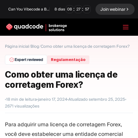
:
:
Join webinar
Can You Vibecode a Brokerage Platform?
8
dias
08
27
56
LANGUAGE
Página inicial
/
Blog
/
Como obter uma licença de corretagem Forex?
Português
Expert reviewed
Regulamentação
Como obter uma licença de
corretagem Forex?
Solução completa
Opções Binárias
Forex / CFD
Exchange e Clearing
18
min de leitura
janeiro 17, 2024
Atualizado
setembro 25, 2025
2671
visualizações
Mesa Proprietária
Para adquirir uma licença de corretagem Forex,
MÓDULOS
você deve estabelecer uma entidade comercial