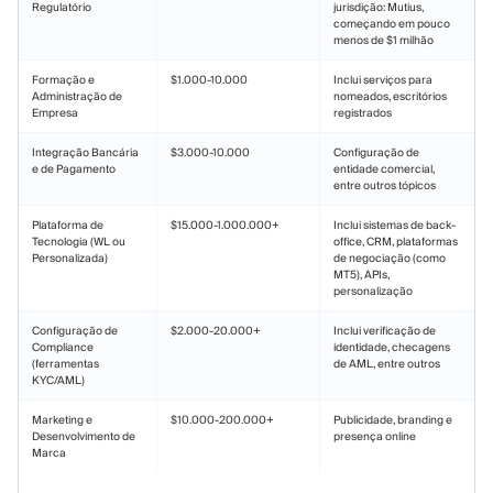
Regulatório
jurisdição: Mutius,
começando em pouco
menos de $1 milhão
Formação e
$1.000-10.000
Inclui serviços para
Administração de
nomeados, escritórios
Empresa
registrados
Integração Bancária
$3.000-10.000
Configuração de
e de Pagamento
entidade comercial,
entre outros tópicos
Plataforma de
$15.000-1.000.000+
Inclui sistemas de back-
Tecnologia (WL ou
office, CRM, plataformas
Personalizada)
de negociação (como
MT5), APIs,
personalização
Configuração de
$2.000-20.000+
Inclui verificação de
Compliance
identidade, checagens
(ferramentas
de AML, entre outros
KYC/AML)
Marketing e
$10.000-200.000+
Publicidade, branding e
Desenvolvimento de
presença online
Marca