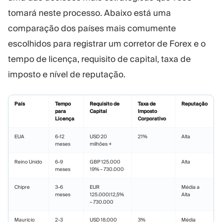
tomará neste processo. Abaixo está uma
comparação dos países mais comumente
escolhidos para registrar um corretor de Forex e o
tempo de licença, requisito de capital, taxa de
imposto e nível de reputação.
País
Tempo
Requisito de
Taxa de
Reputação
para
Capital
Imposto
Licença
Corporativo
EUA
6-12
USD 20
21%
Alta
meses
milhões +
Reino Unido
6-9
GBP 125.000
Alta
meses
19% – 730.000
Chipre
3-6
EUR
Média a
meses
125.000|12,5%
Alta
– 730.000
Maurício
2-3
USD 18.000
3%
Média