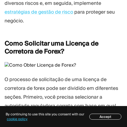
diversos riscos e, em seguida, implemente
estratégias de gestão de risco
para proteger seu
negócio.
Como Solicitar uma Licença de
Corretora de
Forex?
O processo de solicitação de uma licença de
corretora de forex pode ser dividido em diferentes
seções. Primeiro, você precisa selecionar a
autoridade reguladora correta com base em qual
autoridade se adapta melhor ao seu negócio e ao
By continuing to use this site you consent with our
Accept
Índice
cookie policy
seu mercado-alvo. Em seguida, é necessário