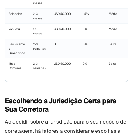
meses
Seicheles
2-3
USD 50.000
1,5%
Média
meses
Vanuatu
1-2
USD 50.000
0%
Média
meses
São Vicente
2-3
0
0%
Baixa
e
semanas
Granadinas
Ilhas
2-3
USD 50.000
0%
Baixa
Comores
semanas
Escolhendo a Jurisdição Certa para
Sua
Corretora
Ao decidir sobre a jurisdição para o seu negócio de
corretagem, há fatores a considerar e escolhas a