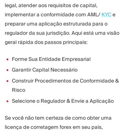
Plataforma Trading
Administração
legal, atender aos requisitos de capital,
implementar a conformidade com AML/
KYC
e
preparar uma aplicação estruturada para o
RECURSOS
MAIS
regulador da sua jurisdição. Aqui está uma visão
Guia de marketing
Sobre nós
Blog
Equipe
geral rápida dos passos principais:
Glossário
Eventos
Tutoriais em vídeo
Números
Forme Sua Entidade Empresarial
Calculadora de lucro
Notícias da empresa
Garantir Capital Necessário
Plano de negócios
Carreiras
Sustentabilidade
Construir Procedimentos de Conformidade &
Risco
SIGA-NOS
Selecione o Regulador & Envie a Aplicação
Se você não tem certeza de como obter uma
licença de corretagem forex em seu país,