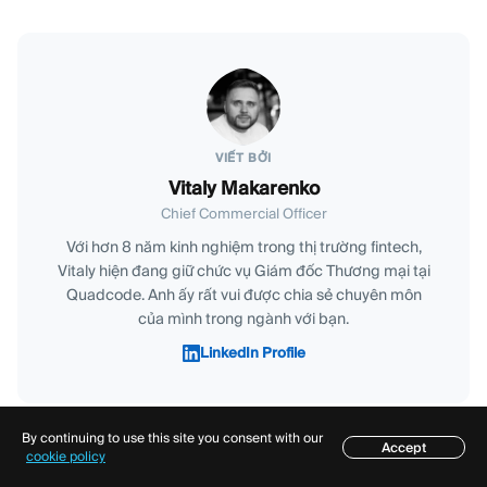
VIẾT BỞI
Vitaly Makarenko
Chief Commercial Officer
Với hơn 8 năm kinh nghiệm trong thị trường fintech,
Vitaly hiện đang giữ chức vụ Giám đốc Thương mại tại
Quadcode. Anh ấy rất vui được chia sẻ chuyên môn
của mình trong ngành với bạn.
LinkedIn Profile
By continuing to use this site you consent with our
Accept
Mục lục
cookie policy
Chia sẻ