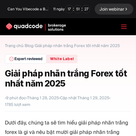
:
:
Join webinar
Can You Vibecode a Brokerage Platform?
11
ngày
17
51
26
LANGUAGE
Trang chủ
/
Blog
/
Giải pháp nhãn trắng Forex tốt nhất năm 2025
Tiếng Việt
Expert reviewed
White Label
Giải pháp nhãn trắng Forex tốt
nhất năm 2025
Giải pháp chìa khóa trao
Quyền chọn nhị phân
tay
Sàn giao dịch và Thanh
9
phút đọc
Tháng 1 28, 2025
Cập nhật
Tháng 1 29, 2025
Ngoại hối/CFD
toán bù trừ
1785
lượt xem
Prop Firm
Dưới đây, chúng ta sẽ tìm hiểu giải pháp nhãn trắng
forex là gì và nêu bật mười giải pháp nhãn trắng