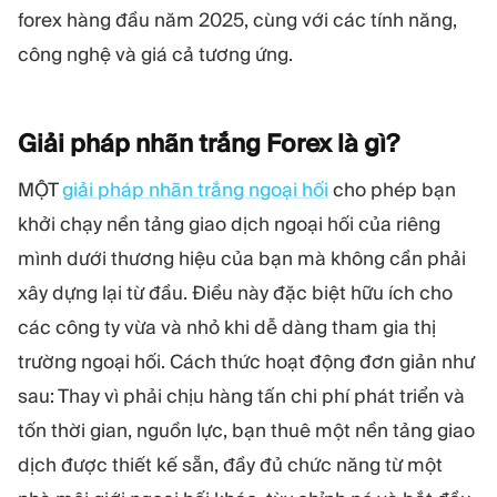
MÔ-ĐUN
forex hàng đầu năm 2025, cùng với các tính năng,
Sàn giao dịch
Hậu cần
công nghệ và giá cả tương ứng.
TÀI NGUYÊN
THÊM
Giải pháp nhãn trắng Forex là
gì?
Hướng dẫn tiếp thị
Giới thiệu về Quadcode
Blog
Đội ngũ
MỘT
giải pháp nhãn trắng ngoại hối
cho phép bạn
Thuật ngữ
Sự kiện
khởi chạy nền tảng giao dịch ngoại hối của riêng
Video hướng dẫn
Con số
mình dưới thương hiệu của bạn mà không cần phải
Công cụ tính lợi nhuận
Tin tức công ty
Kế hoạch kinh doanh
Nghề nghiệp
xây dựng lại từ đầu. Điều này đặc biệt hữu ích cho
Bền vững
các công ty vừa và nhỏ khi dễ dàng tham gia thị
trường ngoại hối. Cách thức hoạt động đơn giản như
THEO DÕI CHÚNG TÔI
sau: Thay vì phải chịu hàng tấn chi phí phát triển và
tốn thời gian, nguồn lực, bạn thuê một nền tảng giao
dịch được thiết kế sẵn, đầy đủ chức năng từ một