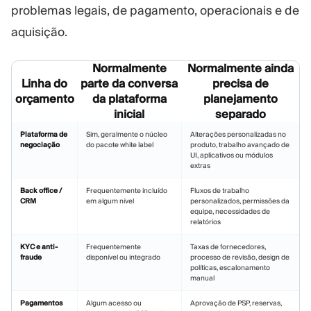
problemas legais, de pagamento, operacionais e de
aquisição.
Normalmente
Normalmente ainda
Linha do
parte da conversa
precisa de
orçamento
da plataforma
planejamento
inicial
separado
Plataforma de
Sim, geralmente o núcleo
Alterações personalizadas no
negociação
do pacote white label
produto, trabalho avançado de
UI, aplicativos ou módulos
extras
Back office /
Frequentemente incluído
Fluxos de trabalho
CRM
em algum nível
personalizados, permissões da
equipe, necessidades de
relatórios
KYC e anti-
Frequentemente
Taxas de fornecedores,
fraude
disponível ou integrado
processo de revisão, design de
políticas, escalonamento
manual
Pagamentos
Algum acesso ou
Aprovação de PSP, reservas,