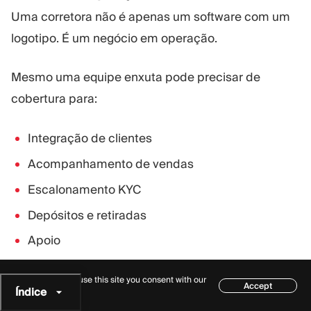
Uma corretora não é apenas um software com um
logotipo. É um negócio em operação.
Mesmo uma equipe enxuta pode precisar de
cobertura para:
Integração de clientes
Acompanhamento de vendas
Escalonamento KYC
Depósitos e retiradas
Apoio
Gestão de parceiros
By continuing to use this site you consent with our
Accept
Revisão de conformidade
Índice
cookie policy