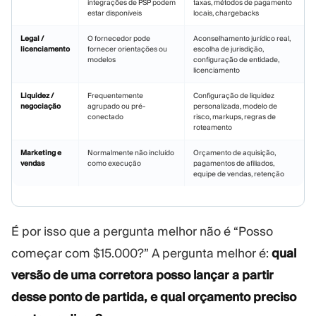
integrações de PSP podem
taxas, métodos de pagamento
estar disponíveis
locais, chargebacks
Legal /
O fornecedor pode
Aconselhamento jurídico real,
licenciamento
fornecer orientações ou
escolha de jurisdição,
modelos
configuração de entidade,
licenciamento
Liquidez /
Frequentemente
Configuração de liquidez
negociação
agrupado ou pré-
personalizada, modelo de
conectado
risco, markups, regras de
roteamento
Marketing e
Normalmente não incluído
Orçamento de aquisição,
vendas
como execução
pagamentos de afiliados,
equipe de vendas, retenção
É por isso que a pergunta melhor não é “Posso
começar com $15.000?” A pergunta melhor é:
qual
versão de uma corretora posso lançar a partir
desse ponto de partida, e qual orçamento preciso