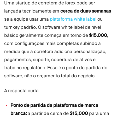
Uma startup de corretora de forex pode ser
Plataforma Trading
Administração
lançada tecnicamente em
cerca de duas semanas
se a equipe usar uma
plataforma white label
ou
RECURSOS
MAIS
turnkey padrão. O software white label de nível
Guia de marketing
Sobre nós
básico geralmente começa em torno de
$15.000
,
Blog
Equipe
Glossário
Eventos
com configurações mais completas subindo à
Tutoriais em vídeo
Números
medida que a corretora adiciona personalização,
Calculadora de lucro
Notícias da empresa
pagamentos, suporte, cobertura de ativos e
Plano de negócios
Carreiras
trabalho regulatório. Esse é o ponto de partida do
Sustentabilidade
software, não o orçamento total do negócio.
SIGA-NOS
A resposta curta:
Ponto de partida da plataforma de marca
branca:
a partir de cerca de
$15,000
para uma