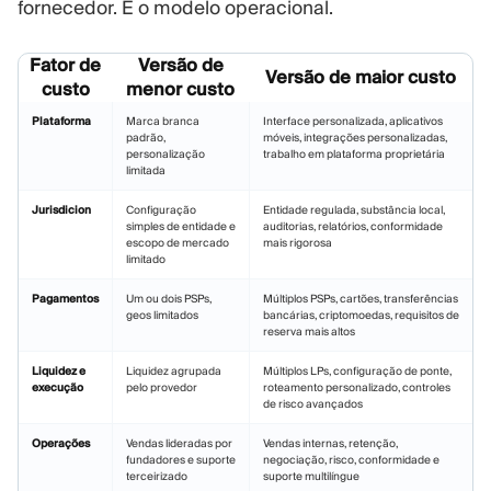
fornecedor. É o modelo operacional.
Fator de
Versão de
Versão de maior custo
custo
menor custo
Plataforma
Marca branca
Interface personalizada, aplicativos
padrão,
móveis, integrações personalizadas,
personalização
trabalho em plataforma proprietária
limitada
Jurisdicion
Configuração
Entidade regulada, substância local,
simples de entidade e
auditorias, relatórios, conformidade
escopo de mercado
mais rigorosa
limitado
Pagamentos
Um ou dois PSPs,
Múltiplos PSPs, cartões, transferências
geos limitados
bancárias, criptomoedas, requisitos de
reserva mais altos
Liquidez e
Liquidez agrupada
Múltiplos LPs, configuração de ponte,
execução
pelo provedor
roteamento personalizado, controles
de risco avançados
Operações
Vendas lideradas por
Vendas internas, retenção,
fundadores e suporte
negociação, risco, conformidade e
terceirizado
suporte multilíngue