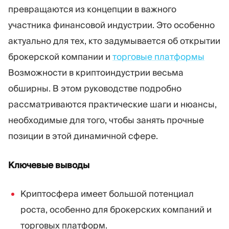
Торговая платформа
Back-office
превращаются из концепции в важного
участника финансовой индустрии. Это особенно
актуально для тех, кто задумывается об открытии
РЕСУРСЫ
ЕЩЁ
брокерской компании и
торговые платформы
Руководство по
О нас
маркетингу
Команда
Возможности в криптоиндустрии весьма
Блог
События
обширны. В этом руководстве подробно
Словарь терминов
Цифры
рассматриваются практические шаги и нюансы,
Видеоуроки
Новости компании
необходимые для того, чтобы занять прочные
Калькулятор прибыли
Карьера
Бизнес План
Устойчивость
позиции в этой динамичной сфере.
Ключевые выводы
ПОДПИШИТЕСЬ НА НАС
Криптосфера имеет большой потенциал
роста, особенно для брокерских компаний и
торговых платформ.