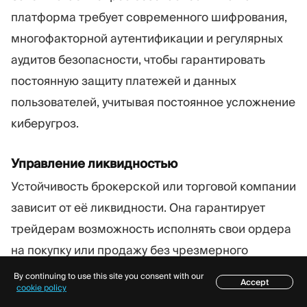
платформа требует современного шифрования,
многофакторной аутентификации и регулярных
аудитов безопасности, чтобы гарантировать
постоянную защиту платежей и данных
пользователей, учитывая постоянное усложнение
киберугроз.
Управление ликвидностью
Устойчивость брокерской или торговой компании
зависит от её ликвидности. Она гарантирует
трейдерам возможность исполнять свои ордера
на покупку или продажу без чрезмерного
проскальзывания цены и задержек. Как это
By continuing to use this site you consent with our
Accept
Содержание
cookie policy
достигается? Благодаря партнёрству с