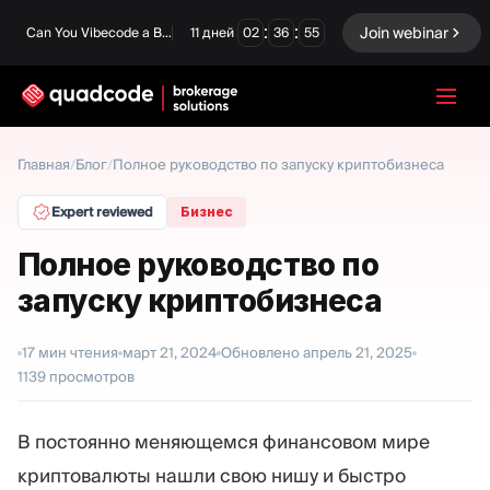
:
:
Join webinar
Can You Vibecode a Brokerage Platform?
11
дней
02
36
54
LANGUAGE
Главная
/
Блог
/
Полное руководство по запуску криптобизнеса
Русский
Expert reviewed
Бизнес
Полное руководство по
запуску криптобизнеса
Готовое решение
Бинарные опционы
Forex / CFD
Биржа и Клиринг
17
мин чтения
март 21, 2024
Обновлено
апрель 21, 2025
1139
просмотров
Prop Firm
В постоянно меняющемся финансовом мире
МОДУЛИ
криптовалюты нашли свою нишу и быстро