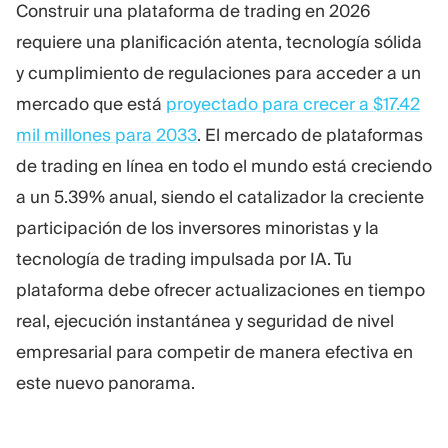
Construir una plataforma de trading en 2026
Plataforma De Trading
Oficina De Soporte
requiere una planificación atenta, tecnología sólida
y cumplimiento de regulaciones para acceder a un
RECURSOS
MÁS
mercado que está
proyectado para crecer a $17.42
Guía de marketing
Sobre Nosotros
mil millones para 2033
. El mercado de plataformas
Blog
Equipo
de trading en línea en todo el mundo está creciendo
Glosario
Eventos
a un 5.39% anual, siendo el catalizador la creciente
Tutoriales en vídeo
Números
Calculadora
Noticias de la empresa
participación de los inversores minoristas y la
Plan de negocio
Carreras
tecnología de trading impulsada por IA. Tu
Sostenibilidad
plataforma debe ofrecer actualizaciones en tiempo
real, ejecución instantánea y seguridad de nivel
SÍGUENOS
empresarial para competir de manera efectiva en
este nuevo panorama.