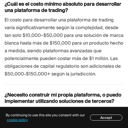
¿Cuál es el costo mínimo absoluto para desarrollar
una plataforma de trading?
El costo para desarrollar una plataforma de trading
varía significativamente según la complejidad, desde
tan solo $10,000–$50,000 para una solución de marca
blanca hasta más de $150,000 para un producto hecho
a medida, siendo plataformas avanzadas que
potencialmente pueden costar más de $1 millón. Las
obligaciones de capital regulatorio son adicionales de
$50,000-$150,000+ según la jurisdicción.
¿Necesito construir mi propia plataforma, o puedo
implementar utilizando soluciones de terceros?
Los nuevos corredores más exitosos utilizan
By continuing to use this site you consent with our
plataformas de marca blanca o soluciones de pila
Accept
Índice
cookie policy
completa de proveedores como Quadcode,