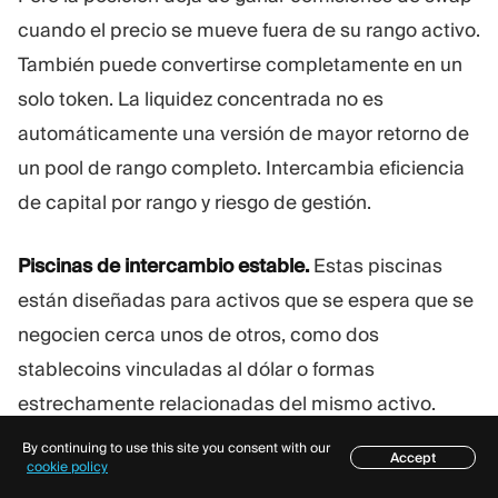
cuando el precio se mueve fuera de su rango activo.
También puede convertirse completamente en un
solo token. La liquidez concentrada no es
automáticamente una versión de mayor retorno de
un pool de rango completo. Intercambia eficiencia
de capital por rango y riesgo de gestión.
Piscinas de intercambio estable.
Estas piscinas
están diseñadas para activos que se espera que se
negocien cerca unos de otros, como dos
stablecoins vinculadas al dólar o formas
estrechamente relacionadas del mismo activo.
By continuing to use this site you consent with our
Accept
Su curva de precios puede soportar un menor
Índice
cookie policy