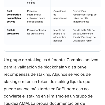
elegido
Pool
Poseer e
Comisiones
Exposición a
ponderado o
intercambiar
de
rebalanceo, riesgo de
de múltiples
activos en pesos
negociación
token, pérdida
activos
seleccionados
impermanente
Pool de
Proveer activos a
Interés del
Deuda mala, falla de
préstamos
los prestatarios
prestatario
oráculo, diseño de
e incentivos
liquidación, riesgo de
posibles
utilización y retiro
Un grupo de staking es diferente. Combina activos
para la validación de blockchain y distribuye
recompensas de staking. Algunos servicios de
staking emiten un token de staking líquido que
puede usarse más tarde en DeFi, pero eso no
convierte el staking en sí mismo en un grupo de
liquidez AMM. La propia documentación de