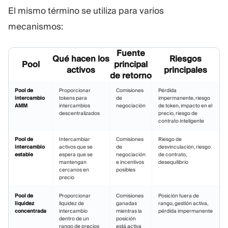
El mismo término se utiliza para varios
mecanismos:
Fuente
Qué hacen los
Riesgos
Pool
principal
activos
principales
de retorno
Pool de
Proporcionar
Comisiones
Pérdida
intercambio
tokens para
de
impermanente, riesgo
AMM
intercambios
negociación
de token, impacto en el
descentralizados
precio, riesgo de
contrato inteligente
Pool de
Intercambiar
Comisiones
Riesgo de
intercambio
activos que se
de
desvinculación, riesgo
estable
espera que se
negociación
de contrato,
mantengan
e incentivos
desequilibrio
cercanos en
posibles
precio
Pool de
Proporcionar
Comisiones
Posición fuera de
liquidez
liquidez de
ganadas
rango, gestión activa,
concentrada
intercambio
mientras la
pérdida impermanente
dentro de un
posición
rango de precios
está activa