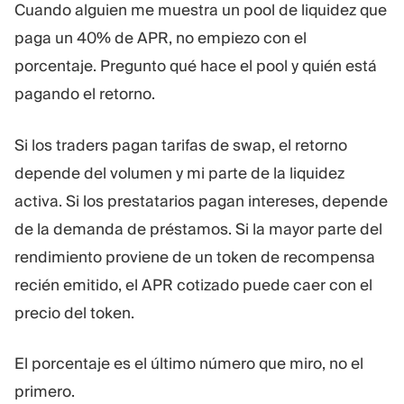
Cuando alguien me muestra un pool de liquidez que
Plataforma De Trading
Oficina De Soporte
paga un 40% de APR, no empiezo con el
porcentaje. Pregunto qué hace el pool y quién está
RECURSOS
MÁS
pagando el retorno.
Guía de marketing
Sobre Nosotros
Blog
Equipo
Si los traders pagan tarifas de swap, el retorno
Glosario
Eventos
depende del volumen y mi parte de la liquidez
Tutoriales en vídeo
Números
Calculadora
Noticias de la empresa
activa. Si los prestatarios pagan intereses, depende
Plan de negocio
Carreras
de la demanda de préstamos. Si la mayor parte del
Sostenibilidad
rendimiento proviene de un token de recompensa
recién emitido, el APR cotizado puede caer con el
SÍGUENOS
precio del token.
El porcentaje es el último número que miro, no el
primero.