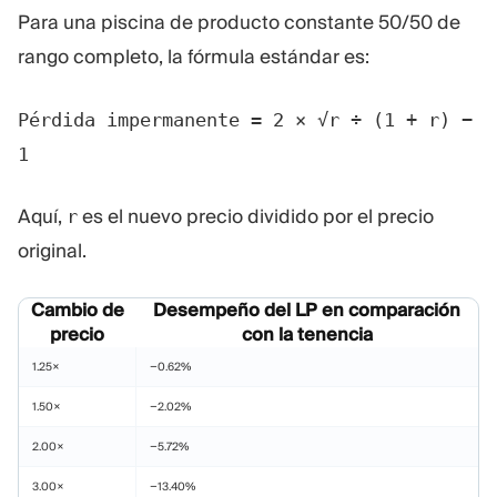
Para una piscina de producto constante 50/50 de
rango completo, la fórmula estándar es:
Pérdida impermanente = 2 × √r ÷ (1 + r) −
1
Aquí,
es el nuevo precio dividido por el precio
r
original.
Cambio de
Desempeño del LP en comparación
precio
con la tenencia
1.25×
−0.62%
1.50×
−2.02%
2.00×
−5.72%
3.00×
−13.40%