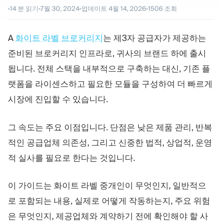
트레이딩 플랫폼
백오피스
14
분 읽기
7월 30, 2024
업데이트
4월 14, 2026
1506
조회
A
화이트 라벨 브로커리지
는 제3자 공급자가 제공하는
리소스
더보기
준비된 브로커리지 인프라로, 귀사의 브랜드 하에 출시
마케팅 가이드
회사 소개
됩니다. 전체 스택을 내부적으로 구축하는 대신, 기존 플
블로그
팀
용어집
이벤트
랫폼을 라이센스하고 필요한 모듈을 구성하여 더 빠르게
동영상 튜토리얼
통계
시장에 진입할 수 있습니다.
수익 계산기
회사 뉴스
비즈니스 계획
채용
그 속도는 주요 이점입니다. 단점은 낮은 제품 관리, 반복
지속가능성
적인 공급업체 의존성, 그리고 신중한 법적, 상업적, 운영
적 실사를 필요로 한다는 것입니다.
팔로우하기
이 가이드는 화이트 라벨 중개인이 무엇인지, 일반적으
로 포함되는 내용, 실제로 어떻게 작동하는지, 주요 위험
은 무엇인지, 제공업체와 계약하기 전에 확인해야 할 사