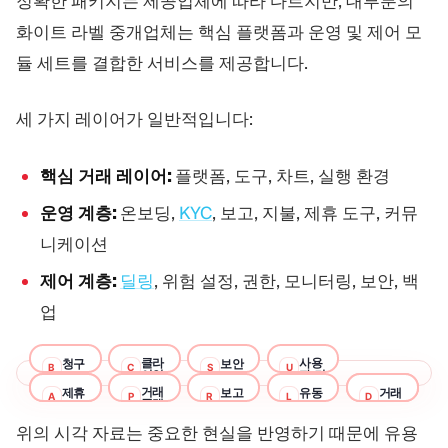
정확한 패키지는 제공업체에 따라 다르지만, 대부분의
화이트 라벨 중개업체는 핵심 플랫폼과 운영 및 제어 모
듈 세트를 결합한 서비스를 제공합니다.
세 가지 레이어가 일반적입니다:
핵심 거래 레이어:
플랫폼, 도구, 차트, 실행 환경
운영 계층:
온보딩,
KYC
, 보고, 지불, 제휴 도구, 커뮤
니케이션
제어 계층:
딜링
, 위험 설정, 권한, 모니터링, 보안, 백
업
청구
클라
보안
사용
B
C
S
U
이언
자 커
트 애
뮤니
판매
제휴
100
거래
보고
모
유동
KYC/AML
거래
A
$
P
R
L
K
D
플리
케이
개
플랫
니
시스
서
성
케이
션
이상
폼
터
템
현
문서
사
션
거
사
의
링
위의 시각 자료는 중요한 현실을 반영하기 때문에 유용
채
대
생성
기/
최고
래
전
CPA
PSP
및
웹
팅
전
기
남
수준