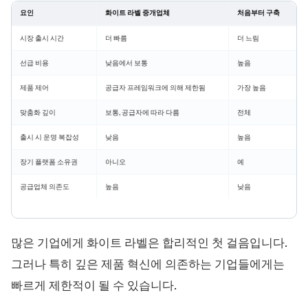
요인
화이트 라벨 중개업체
처음부터 구축
시장 출시 시간
더 빠름
더 느림
선급 비용
낮음에서 보통
높음
제품 제어
공급자 프레임워크에 의해 제한됨
가장 높음
맞춤화 깊이
보통, 공급자에 따라 다름
전체
출시 시 운영 복잡성
낮음
높음
장기 플랫폼 소유권
아니오
예
공급업체 의존도
높음
낮음
많은 기업에게 화이트 라벨은 합리적인 첫 걸음입니다.
그러나 특히 깊은 제품 혁신에 의존하는 기업들에게는
빠르게 제한적이 될 수 있습니다.