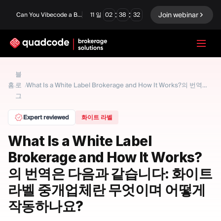
:
:
Join webinar
Can You Vibecode a Brokerage Platform?
11
일
02
38
31
LANGUAGE
블
홈
로
/
/
What Is a White Label Brokerage and How It Works?의 번역은 다음과 같습니다: 화이트 라벨 중개업체란 무엇이며 어떻게 작동하나요?
한국어
그
Expert reviewed
화이트 라벨
턴키 솔루션
바이너리 옵션
What Is a White Label
Brokerage and How It Works?
Forex / CFD
거래소 및 청산
의 번역은 다음과 같습니다: 화이트
프롭 펌
라벨 중개업체란 무엇이며 어떻게
작동하나요?
모듈