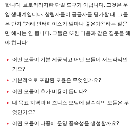
내
통
가
침
화
수익
용
데스
수
합니다: 브로커리지란 단일 도구가 아닙니다. 그것은 운
의
다단
역
합
기본
입
시
공유
탐
크탑
신
UI/UX
계
된
제공
탐
사
스
지
전
스프
KYC
유
iOS/
완전
지
용
영 생태계입니다. 창립자들이 공급자를 평가할 때, 그들
템
결제
및
화
레드
동
안드
한 사
주요
자
방법
제
관
사
공유
성
로이
티
용자
제공
카
통합
3
리
용
은 단지 “거래 인터페이스가 얼마나 좋은가?”라는 질문
공
드
켓
로트
정의
업체
드
자
자
결제
유
급
시
제공
가능
와
위
입/
정
방법
연
자
스
통합
다양
험
만 해서는 안 됩니다. 그들은 또한 다음과 같은 질문을 해
출
의
제한
한
템
사
한 기
관
요
트
스
전
능
리
약
리
프
야 합니다:
통
거
데
레
합
구
이
드
된
성
터
및
견
백
수
웹
적
어떤 모듈이 기본 제공되고 어떤 모듈이 서드파티인
업
수
및
제
및
료
모
공
재
정
바
자
가요?
해
책
일
복
추
최
구
적
적
기본적으로 포함된 모듈은 무엇인가요?
시
의
스
거
템
래
어떤 모듈이 추가 비용이 듭니다?
조
건
및
내 목표 지역과 비즈니스 모델에 필수적인 모듈은 무
빠
른
엇인가요?
처
리
7+
시장
어떤 모듈이 나중에 운영 종속성을 생성할까요?
300+
자