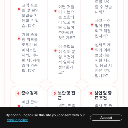
로를 보여
고객 프로
줄 수 있습
어떤 것들
필 및 운영
니까?
이 기본으
모델을 지
로 포함되
원할 수 있
사고는 어
어 있고 어
습니까?
떻게 전달
떤 것들이
되고 해결
추가적인
가장 중요
됩니까?
것인가요?
한 워크플
로우가 네
실제로 계
이 통합들
이티브입
약에 의해
이 실제 운
니까, 아니
보장되는
영 조건에
면 제3자에
지원 시간
서 얼마나
많이 의존
및 응답 시
성숙한가
합니까?
간은 무엇
요?
입니까?
준수 경계
보안 및 접
상업 및 종
4
5
6
근
료 조건
어떤 준수
권한, 백업,
출시 후 총
도구가 포
모니터링,
운영 비용
함되어 있
By continuing to use this site you consent with our
로깅 및 복
은 어떻게
습니까?
Accept
목차
cookie policy
구는 어떻
되나요? 서
게 처리되
명 시의 비
브로커리