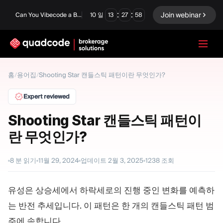
:
:
Join webinar
Can You Vibecode a Brokerage Platform?
10
일
13
27
57
LANGUAGE
홈
/
용어집
/
Shooting Star 캔들스틱 패턴이란 무엇인가?
한국어
Expert reviewed
Shooting Star 캔들스틱 패턴이
란 무엇인가?
턴키 솔루션
바이너리 옵션
Forex / CFD
거래소 및 청산
8
분 읽기
11월 29, 2024
업데이트
2월 3, 2025
1238
조회
프롭 펌
유성은 상승세에서 하락세로의 진행 중인 변화를 예측하
는 반전 추세입니다. 이 패턴은 한 개의 캔들스틱 패턴 범
모듈
주에 속합니다.