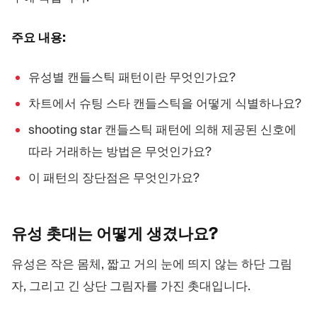
트레이딩 플랫폼
백오피스
주요 내용:
리소스
더보기
유성별 캔들스틱 패턴이란 무엇인가요?
마케팅 가이드
회사 소개
블로그
팀
차트에서 슈팅 스타 캔들스틱을 어떻게 식별하나요?
용어집
이벤트
shooting star 캔들스틱 패턴에 의해 제공된 신호에
동영상 튜토리얼
통계
수익 계산기
회사 뉴스
따라 거래하는 방법은 무엇인가요?
비즈니스 계획
채용
이 패턴의 장단점은 무엇인가요?
지속가능성
팔로우하기
유성 촛대는 어떻게
생겼나요?
유성은 작은 몸체, 짧고 거의 눈에 띄지 않는 하단 그림
자, 그리고 긴 상단 그림자를 가진 촛대입니다.