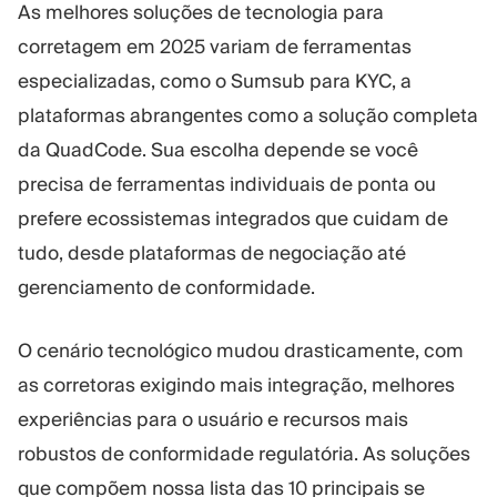
As melhores soluções de tecnologia para
Plataforma Trading
Administração
corretagem em 2025 variam de ferramentas
especializadas, como o Sumsub para KYC, a
RECURSOS
MAIS
plataformas abrangentes como a solução completa
Guia de marketing
Sobre nós
da QuadCode. Sua escolha depende se você
Blog
Equipe
Glossário
Eventos
precisa de ferramentas individuais de ponta ou
Tutoriais em vídeo
Números
prefere ecossistemas integrados que cuidam de
Calculadora de lucro
Notícias da empresa
tudo, desde plataformas de negociação até
Plano de negócios
Carreiras
gerenciamento de conformidade.
Sustentabilidade
O cenário tecnológico mudou drasticamente, com
SIGA-NOS
as corretoras exigindo mais integração, melhores
experiências para o usuário e recursos mais
robustos de conformidade regulatória. As soluções
que compõem nossa lista das 10 principais se