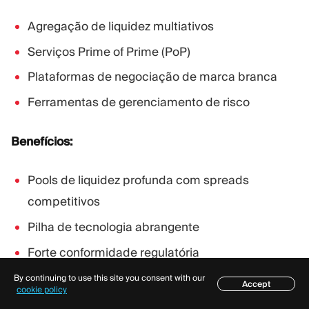
Agregação de liquidez multiativos
Serviços Prime of Prime (PoP)
Plataformas de negociação de marca branca
Ferramentas de gerenciamento de risco
Benefícios:
Pools de liquidez profunda com spreads
competitivos
Pilha de tecnologia abrangente
Forte conformidade regulatória
Suporte técnico 24 horas por dia, 7 dias por
By continuing to use this site you consent with our
Accept
Índice
cookie policy
semana