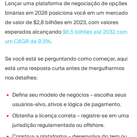
Lançar uma plataforma de negociação de opções
Plataforma Trading
Administração
binárias em 2026 posiciona você em um mercado
de valor de $2,8 bilhões em 2023, com valores
RECURSOS
MAIS
esperados alcançando
$6,5 bilhões até 2032 com
Guia de marketing
Sobre nós
um CAGR de 9,5%
.
Blog
Equipe
Glossário
Eventos
Tutoriais em vídeo
Números
Se você está se perguntando como começar, aqui
Calculadora de lucro
Notícias da empresa
está uma resposta curta antes de mergulharmos
Plano de negócios
Carreiras
nos detalhes:
Sustentabilidade
Defina seu modelo de negócios – escolha seus
SIGA-NOS
usuários-alvo, ativos e lógica de pagamento.
Obtenha a licença correta – registre-se em uma
jurisdição regulamentada ou offshore.
Construa a plataforma – desenvolva do zero ou