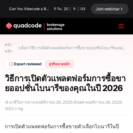
:
:
Join webinar
Can You Vibecode a Brokerage Platform?
11
วัน
20
11
02
LANGUAGE
หน้า
บล็อก
/
/
วิธีการเปิดตัวแพลตฟอร์มการซื้อขายออปชั่นไบนารีของคุณในปี 2026
หลัก
ภาษาไทย
Expert reviewed
ธุรกิจนายหน้า
วิธีการเปิดตัวแพลตฟอร์มการซื้อขา
โซลูชันครบวงจร
ตัวเลือกไบนารี
ยออปชั่นไบนารีของคุณในปี 2026
ฟอเร็กซ์ / CFD
ตลาดหลักทรัพย์และการ
ชำระบัญชี
8
นาทีในการอ่าน
พฤศจิกายน 26, 2025
อัปเดต
พฤศจิกายน 26, 2025
Prop firm
1553
การดู
การเปิดตัวแพลตฟอร์มการซื้อขายตัวเลือกไบนารีในปี
โมดูล