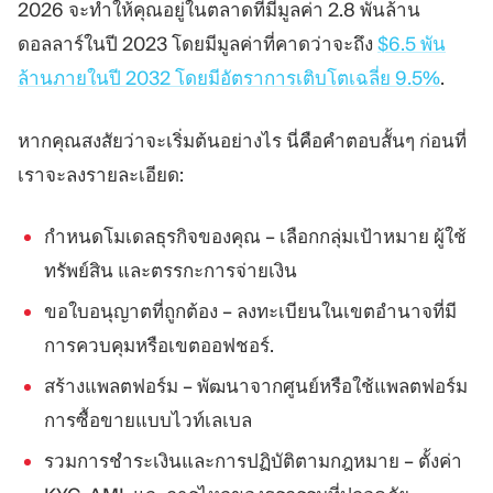
2026 จะทำให้คุณอยู่ในตลาดที่มีมูลค่า 2.8 พันล้าน
แพลตฟอร์มเทรด
แบ็กออฟฟิศ
ดอลลาร์ในปี 2023 โดยมีมูลค่าที่คาดว่าจะถึง
$6.5 พัน
ล้านภายในปี 2032 โดยมีอัตราการเติบโตเฉลี่ย 9.5%
.
ทรัพยากร
เพิ่มเติม
คู่มือการตลาด
เกี่ยวกับเรา
หากคุณสงสัยว่าจะเริ่มต้นอย่างไร นี่คือคำตอบสั้นๆ ก่อนที่
บล็อก
ทีม
เราจะลงรายละเอียด:
คำศัพท์
เหตุการณ์
วิดีโอสอนเทรด
ตัวเลข
กำหนดโมเดลธุรกิจของคุณ – เลือกกลุ่มเป้าหมาย ผู้ใช้
เครื่องคำนวณกำไร
ข่าวบริษัท
แผนธุรกิจ
ทรัพย์สิน และตรรกะการจ่ายเงิน
การทำงาน
ความยั่งยืน
ขอใบอนุญาตที่ถูกต้อง – ลงทะเบียนในเขตอำนาจที่มี
การควบคุมหรือเขตออฟชอร์.
ติดตามเรา
สร้างแพลตฟอร์ม – พัฒนาจากศูนย์หรือใช้แพลตฟอร์ม
การซื้อขายแบบไวท์เลเบล
รวมการชำระเงินและการปฏิบัติตามกฎหมาย – ตั้งค่า